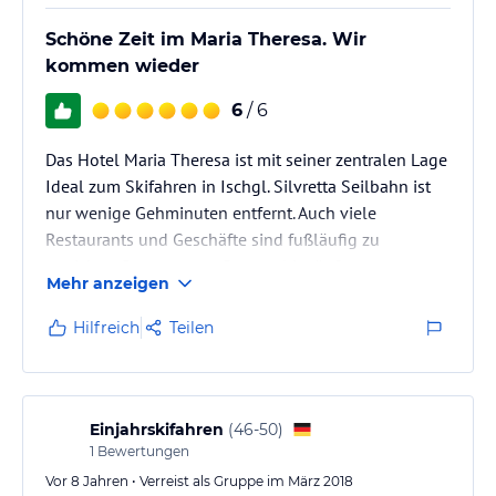
Schöne Zeit im Maria Theresa. Wir
kommen wieder
6
/ 6
Das Hotel Maria Theresa ist mit seiner zentralen Lage
Ideal zum Skifahren in Ischgl. Silvretta Seilbahn ist
nur wenige Gehminuten entfernt. Auch viele
Restaurants und Geschäfte sind fußläufig zu
erreichen. Das gesamte Personal ist äußerst
Mehr anzeigen
freundlich und hilfsbereit. Wir waren nicht das letzte
Mal dort.
Hilfreich
Teilen
Einjahrskifahren
(
46-50
)
1
Bewertungen
Vor 8 Jahren • Verreist als Gruppe im März 2018