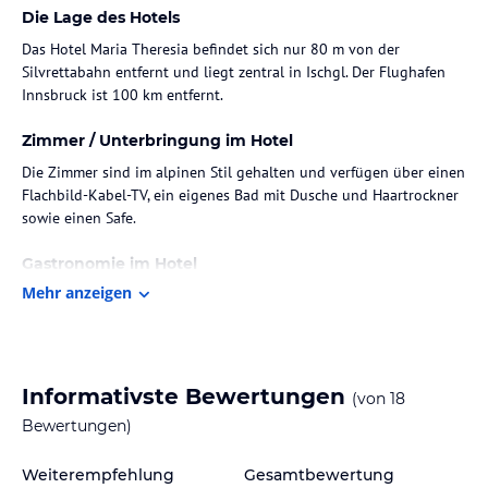
Die Lage des Hotels
Das Hotel Maria Theresia befindet sich nur 80 m von der
Silvrettabahn entfernt und liegt zentral in Ischgl. Der Flughafen
Innsbruck ist 100 km entfernt.
Zimmer / Unterbringung im Hotel
Die Zimmer sind im alpinen Stil gehalten und verfügen über einen
Flachbild-Kabel-TV, ein eigenes Bad mit Dusche und Haartrockner
sowie einen Safe.
Gastronomie im Hotel
Mehr anzeigen
Morgens wird ein Frühstück serviert. Das nächste Restaurant ist
nur 50 m entfernt.
Hinweis:
Verfasst von HolidayCheck mit Hilfe von KI. Alle
Angaben ohne Gewähr. Bitte lies vor der Buchung die
Informativste Bewertungen
(von
18
verbindlichen
Angebotsdetails
des jeweiligen Veranstalters.
Bewertungen)
Weiterempfehlung
Gesamtbewertung