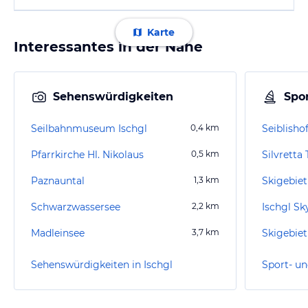
Karte
Interessantes in der Nähe
Sehenswürdigkeiten
Spor
Seilbahnmuseum Ischgl
0,4
km
Seiblisho
Pfarrkirche Hl. Nikolaus
0,5
km
Silvretta
Paznauntal
1,3
km
Skigebiet
Schwarzwassersee
2,2
km
Ischgl Sk
Madleinsee
3,7
km
Skigebie
Sehenswürdigkeiten in Ischgl
Sport- un