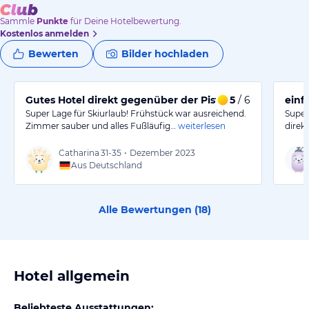
Sammle
Punkte
für Deine Hotelbewertung.
Kostenlos anmelden
Bewerten
Bilder hochladen
Gutes Hotel direkt gegenüber der Pistenabfahrt
5
/ 6
einf
Super Lage für Skiurlaub! Frühstück war ausreichend.
Super
Zimmer sauber und alles Fußläufig…
weiterlesen
direk
Catharina
31-35
•
Dezember 2023
Aus Deutschland
Alle Bewertungen (
18
)
Hotel allgemein
Beliebteste Ausstattungen: