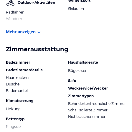
Wintersport
Outdoor-Aktivitäten
Skilaufen
Radfahren
Wandern
Mehr anzeigen
Zimmerausstattung
Badezimmer
Haushaltsgeräte
Badezimmerdetails
Bügeleisen
Haartrockner
Safe
Dusche
Weckservice/Wecker
Bademantel
Zimmertypen
Klimatisierung
Behindertenfreundliche Zimmer
Heizung
Schallisolierte Zimmer
Nichtraucherzimmer
Bettentyp
Kingsize