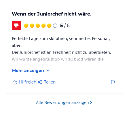
Wenn der Juniorchef nicht wäre.
5
/ 6
Perfekte Lage zum skifahren, sehr nettes Personal,
aber:
Der Juniorchef ist an Frechheit nicht zu überbieten.
Wir wurde angebrüllt ob wir zu blöd wären die
Gästekarte zu lesen, leider hatten wir das Feld für die
Mehr anzeigen
PLZ und Adresse mit dem Namen für die 5. Person
gefüllt. Es gibt jedoch nur 4 Felder in denen die
Hilfreich
Teilen
Teilnehmer eingetragen werden können, ein
freundlicher Hinweis zusammen mit einer 2.
Gästekarte hätte die Situation gerettet. Die Gaste nach
Alle Bewertungen anzeigen
einer durchfahrenen Nacht anzuschreien und
jeglichen Bildungsstand…