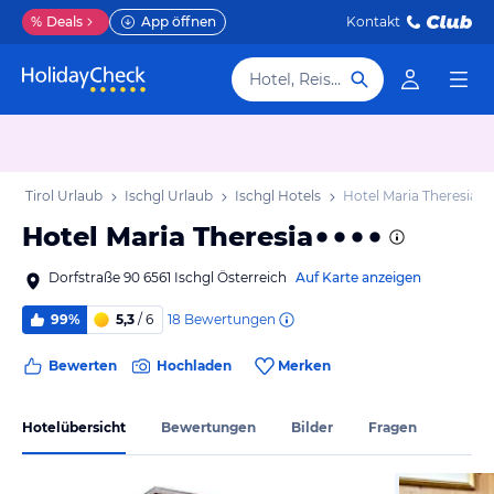
%
Deals
App öffnen
Kontakt
Hotel, Reiseziel
b
Tirol Urlaub
Ischgl Urlaub
Ischgl Hotels
Hotel Maria Theresia
Hotel Maria Theresia
Dorfstraße 90 6561 Ischgl Österreich
Auf Karte anzeigen
18
Bewertungen
99%
5,3
/ 6
Bewerten
Hochladen
Merken
Hotelübersicht
Bewertungen
Bilder
Fragen