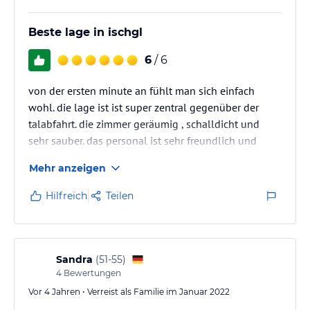
Beste lage in ischgl
6
/ 6
von der ersten minute an fühlt man sich einfach
wohl. die lage ist ist super zentral gegenüber der
talabfahrt. die zimmer geräumig , schalldicht und
sehr sauber. das personal ist sehr freundlich und
hilfsbereit. das leckere frühstück lässt wirklich keine
Mehr anzeigen
wünsche offen. wir kommen wieder, ganz sicher!
Hilfreich
Teilen
Sandra
(
51-55
)
4
Bewertungen
Vor 4 Jahren • Verreist als Familie im Januar 2022