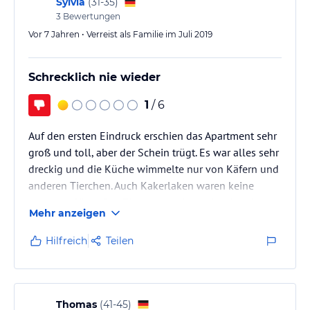
Sylvia
(
31-35
)
3
Bewertungen
Vor 7 Jahren • Verreist als Familie im Juli 2019
Schrecklich nie wieder
1
/ 6
Auf den ersten Eindruck erschien das Apartment sehr
groß und toll, aber der Schein trügt. Es war alles sehr
dreckig und die Küche wimmelte nur von Käfern und
anderen Tierchen. Auch Kakerlaken waren keine
seltenen Gäste. Das Zimmer wurde eindeutig schon
Mehr anzeigen
sehr lange nicht mehr gereinigt, die die Türgriffe
schon braune Flecken hatten. Die Küchenzeile klebte
Hilfreich
Teilen
und aus allen Schränken kamen Tiere. Gereinigt
wurde das Zimmer in den vier Tagen auch nicht.
Lediglich am letzten Tag bekamen wir frische
Handtücher, die…
Thomas
(
41-45
)