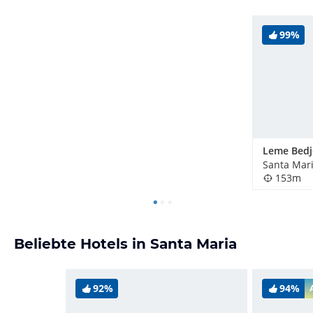
99%
Santa Mari
153m
Beliebte Hotels in Santa Maria
92%
94%