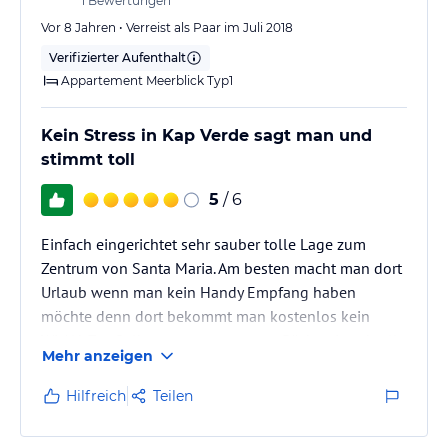
1
Bewertungen
Vor 8 Jahren • Verreist als Paar im Juli 2018
Verifizierter Aufenthalt
Appartement Meerblick Typ1
Kein Stress in Kap Verde sagt man und
stimmt toll
5
/ 6
Einfach eingerichtet sehr sauber tolle Lage zum
Zentrum von Santa Maria. Am besten macht man dort
Urlaub wenn man kein Handy Empfang haben
möchte denn dort bekommt man kostenlos kein
WLAN. Zur Selbstversorgung super Bäckerei und tolle
Mehr anzeigen
einheimische lokale in der nähe super Ausblick aufs
Meer 3 Etage
Hilfreich
Teilen