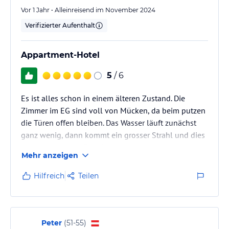
Angaben ohne Gewähr. Bitte lies vor der Buchung die
Vor 1 Jahr • Alleinreisend im November 2024
verbindlichen
Angebotsdetails
des jeweiligen Veranstalters.
Verifizierter Aufenthalt
Appartment-Hotel
5
/ 6
Es ist alles schon in einem älteren Zustand. Die
Zimmer im EG sind voll von Mücken, da beim putzen
die Türen offen bleiben. Das Wasser läuft zunächst
ganz wenig, dann kommt ein grosser Strahl und dies
wechselt ständig. Zum Haare waschen dauert es eine
Mehr anzeigen
Weile bis man das Shampoo wieder rausbekommt.
Bei der Beschreibung des Hotels im Katalog hat man
Hilfreich
Teilen
den Eindruck von den Fotos her, dass das Colombo
zum Hotel gehört, so als wäre man direkt am Strand.
Dies ist aber ein eigener Beachclub wo man
Liegestühle mieten kann -…
Peter
(
51-55
)