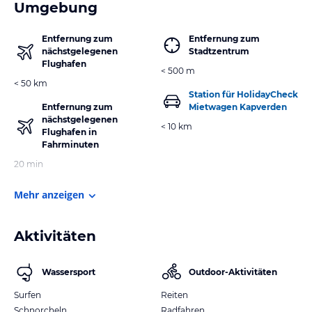
Umgebung
Entfernung zum
Entfernung zum
nächstgelegenen
Stadtzentrum
Flughafen
< 500 m
< 50 km
Station für HolidayCheck
Entfernung zum
Mietwagen Kapverden
nächstgelegenen
< 10 km
Flughafen in
Fahrminuten
20 min
Mehr anzeigen
Aktivitäten
Wassersport
Outdoor-Aktivitäten
Surfen
Reiten
Schnorcheln
Radfahren