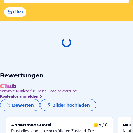
Filter
Bewertungen
Sammle
Punkte
für Deine Hotelbewertung.
Kostenlos anmelden
Bewerten
Bilder hochladen
Appartment-Hotel
5
/ 6
Naut
Es ist alles schon in einem älteren Zustand. Die
Nauti