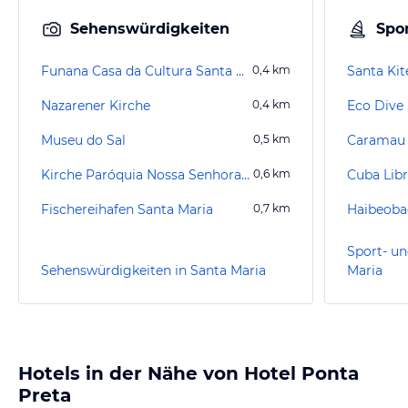
Sehenswürdigkeiten
Spor
Funana Casa da Cultura Santa Maria
0,4
km
Santa Kit
Nazarener Kirche
0,4
km
Eco Dive
Museu do Sal
0,5
km
Caramau 
Kirche Paróquia Nossa Senhora das Dores–Sal
0,6
km
Cuba Libr
Fischereihafen Santa Maria
0,7
km
Haibeoba
Sport- un
Sehenswürdigkeiten in Santa Maria
Maria
Hotels in der Nähe von Hotel Ponta
Preta