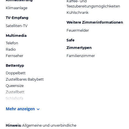
Kaffee- und
Teezubereitungsmöglichkeiten
Klimaanlage
Kühlschrank
TV-Empfang
Weitere Zimmerinformationen
Satelliten-TV
Feuermelder
Multimedia
Safe
Telefon
Zimmertypen
Radio
Fernseher
Familienzimmer
Bettentyp
Doppelbett
Zustellbares Babybett
Queensize
Zustellbett
Schlafsofa
Mehr anzeigen
Hinweis:
Allgemeine und unverbindliche