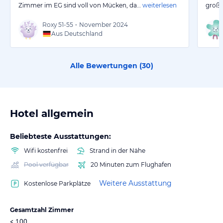
Zimmer im EG sind voll von Mücken, da…
weiterlesen
große
Roxy
51-55
•
November 2024
Aus Deutschland
Alle Bewertungen (
30
)
Hotel allgemein
Beliebteste Ausstattungen:
Wifi kostenfrei
Strand in der Nähe
Pool verfügbar
20 Minuten zum Flughafen
Weitere Ausstattung
Kostenlose Parkplätze
Gesamtzahl Zimmer
< 100