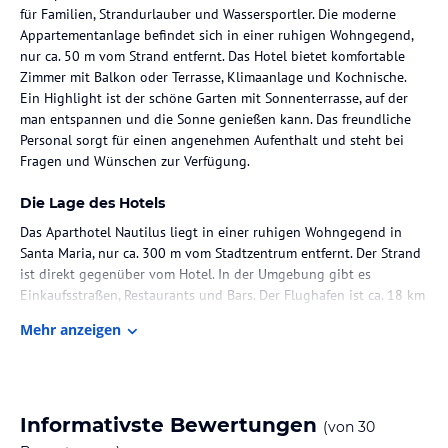
für Familien, Strandurlauber und Wassersportler. Die moderne
Appartementanlage befindet sich in einer ruhigen Wohngegend,
nur ca. 50 m vom Strand entfernt. Das Hotel bietet komfortable
Zimmer mit Balkon oder Terrasse, Klimaanlage und Kochnische.
Ein Highlight ist der schöne Garten mit Sonnenterrasse, auf der
man entspannen und die Sonne genießen kann. Das freundliche
Personal sorgt für einen angenehmen Aufenthalt und steht bei
Fragen und Wünschen zur Verfügung.
Die Lage des Hotels
Das Aparthotel Nautilus liegt in einer ruhigen Wohngegend in
Santa Maria, nur ca. 300 m vom Stadtzentrum entfernt. Der Strand
ist direkt gegenüber vom Hotel. In der Umgebung gibt es
Einkaufsstraßen, Restaurants und Bars. Der Flughafen ist ca. 18 km
entfernt und kann in etwa 45 Minuten erreicht werden.
Mehr anzeigen
Zimmer / Unterbringung im Hotel
Die Zimmer im Aparthotel Nautilus sind modern und komfortabel
eingerichtet. Sie verfügen über eine Klimaanlage, eine Kochnische
Informativste Bewertungen
(von
30
und einen Balkon oder eine Terrasse mit Sitzgelegenheit. Die