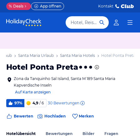
%
Deals
App öffnen
Kontakt
Hotel, Reiseziel
 Urlaub
Santa Maria Urlaub
Santa Maria Hotels
Hotel Ponta Preta
Hotel Ponta Preta
Zona da Tanquinho Sal Island, Santa M 189 Santa Maria
Kapverdische Inseln
Auf Karte anzeigen
30
Bewertungen
97%
4,9
/ 6
Bewerten
Hochladen
Merken
Hotelübersicht
Bewertungen
Bilder
Fragen