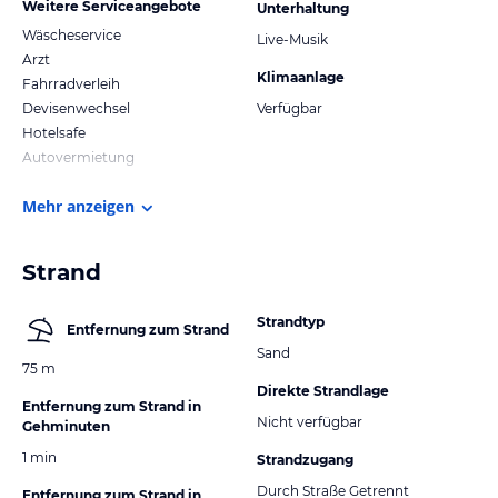
Weitere Serviceangebote
Unterhaltung
Wäscheservice
Live-Musik
Arzt
Klimaanlage
Fahrradverleih
Devisenwechsel
Verfügbar
Hotelsafe
Autovermietung
Mehr anzeigen
Strand
Strandtyp
Entfernung zum Strand
Sand
75 m
Direkte Strandlage
Entfernung zum Strand in
Nicht verfügbar
Gehminuten
1 min
Strandzugang
Durch Straße Getrennt
Entfernung zum Strand in