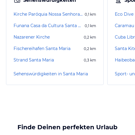
Sehenswürdigkeiten
Spor
Kirche Paróquia Nossa Senhora das Dores–Sal
Eco Dive
0,1
km
Funana Casa da Cultura Santa Maria
Caramau 
0,1
km
Nazarener Kirche
Cuba Libr
0,2
km
Fischereihafen Santa Maria
Santa Kit
0,2
km
Strand Santa Maria
Haibeoba
0,3
km
Sehenswürdigkeiten in Santa Maria
Finde Deinen perfekten Urlaub