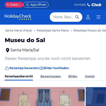
%
Deals
App öffnen
Kontakt
Hotel, Reiseziel
b
Santa Maria Urlaub
Reisetipps Santa Maria
Reisetipp Museu do Sal
Museu do Sal
Santa Maria/Sal
Dieser Reisetipp wurde noch nicht bewertet.
Reisetipp bewerten
Bilder hochladen
Reisetippübersicht
Bewertungen
Bilder
Hotels