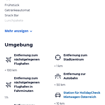
Frühstück
Getränkeautomat
Snack Bar
Lunchpakete
Mehr anzeigen
Umgebung
Entfernung zum
Entfernung zum
nächstgelegenen
Stadtzentrum
Flughafen
< 1 km
< 100 km
Entfernung zur
Entfernung zum
Autobahn
nächstgelegenen
< 50 km
Flughafen in
Fahrminuten
Station für HolidayCheck
Mietwagen Österreich
1 h
< 10 km