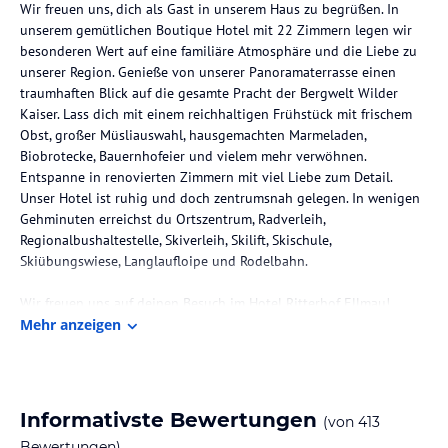
Wir freuen uns, dich als Gast in unserem Haus zu begrüßen. In
unserem gemütlichen Boutique Hotel mit 22 Zimmern legen wir
besonderen Wert auf eine familiäre Atmosphäre und die Liebe zu
unserer Region. Genieße von unserer Panoramaterrasse einen
traumhaften Blick auf die gesamte Pracht der Bergwelt Wilder
Kaiser. Lass dich mit einem reichhaltigen Frühstück mit frischem
Obst, großer Müsliauswahl, hausgemachten Marmeladen,
Biobrotecke, Bauernhofeier und vielem mehr verwöhnen.
Entspanne in renovierten Zimmern mit viel Liebe zum Detail.
Unser Hotel ist ruhig und doch zentrumsnah gelegen. In wenigen
Gehminuten erreichst du Ortszentrum, Radverleih,
Regionalbushaltestelle, Skiverleih, Skilift, Skischule,
Skiübungswiese, Langlaufloipe und Rodelbahn.
Wir freuen uns auf deinen Besuch im Hotel Ritterhof Ellmau!
Juliane und Reinhard Ritter
Mehr anzeigen
mit Team
drei Autominuten zum Erlebnisbad KaiserBad mit gemütlicher
Saunalandschaft
Informativste Bewertungen
(von
413
kostenloses W-LAN im gesamten Hotelbereich
Bewertungen)