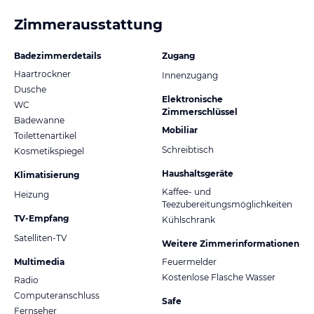
Zimmerausstattung
Badezimmerdetails
Zugang
Haartrockner
Innenzugang
Dusche
Elektronische
WC
Zimmerschlüssel
Badewanne
Mobiliar
Toilettenartikel
Schreibtisch
Kosmetikspiegel
Haushaltsgeräte
Klimatisierung
Kaffee- und
Heizung
Teezubereitungsmöglichkeiten
TV-Empfang
Kühlschrank
Satelliten-TV
Weitere Zimmerinformationen
Multimedia
Feuermelder
Kostenlose Flasche Wasser
Radio
Computeranschluss
Safe
Fernseher