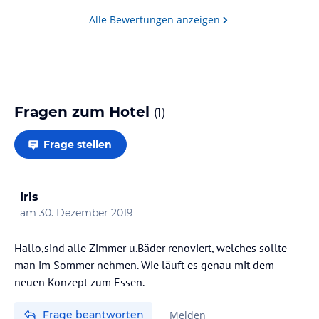
schön, der Ess- & Aufenthaltsraum ist immer
Alle Bewertungen anzeigen
geöffnet, sodass jederzeit auf den eigenen…
Fragen zum Hotel
(
1
)
Frage stellen
Iris
am
30. Dezember 2019
Hallo,sind alle Zimmer u.Bäder renoviert, welches sollte
man im Sommer nehmen. Wie läuft es genau mit dem
neuen Konzept zum Essen.
Frage beantworten
Melden