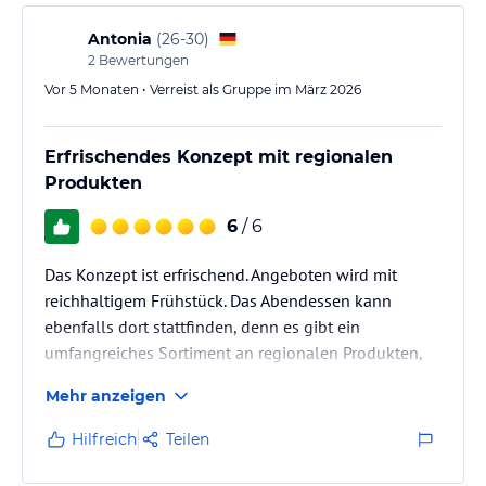
sich, sondern mit dem "Ritterhof" auch eine
besonders gute Unterkunft ! Und die Herbergseltern:
Antonia
(
26-30
)
ein tolles Team, sehr Gästeorientiert!!
2
Bewertungen
Vor 5 Monaten • Verreist als Gruppe im März 2026
Absolut…
Erfrischendes Konzept mit regionalen
Produkten
6
/ 6
Das Konzept ist erfrischend. Angeboten wird mit
reichhaltigem Frühstück. Das Abendessen kann
ebenfalls dort stattfinden, denn es gibt ein
umfangreiches Sortiment an regionalen Produkten,
welche auf Vertrauensbasis selbstständig aufgelistet
Mehr anzeigen
und bei Abreise oder per Rechnung bezahlt werden
kann. Zusätzlich gibt es für jedes Zimmer ein großes
Hilfreich
Teilen
Kühlschrankfach im Aufenthaltsraum, worin
gekauftes gekühlt werden kann. Die Zimmer sind