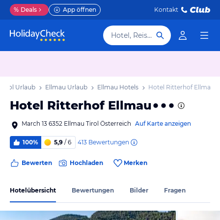
%
Deals
App öffnen
Kontakt
Hotel, Reiseziel
Tirol Urlaub
Ellmau Urlaub
Ellmau Hotels
Hotel Ritterhof Ellmau
Hotel Ritterhof Ellmau
March 13 6352 Ellmau Tirol Österreich
Auf Karte anzeigen
413
Bewertungen
100%
5,9
/ 6
Bewerten
Hochladen
Merken
Hotelübersicht
Bewertungen
Bilder
Fragen