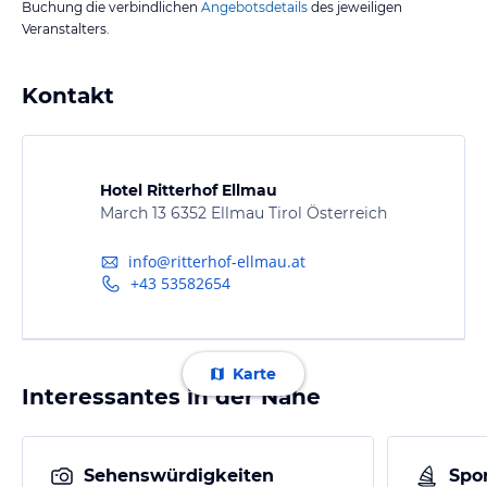
Buchung die verbindlichen
Angebotsdetails
des jeweiligen
Veranstalters.
Kontakt
Hotel Ritterhof Ellmau
March 13 6352 Ellmau Tirol Österreich
info@ritterhof-ellmau.at
+43 53582654
Karte
Interessantes in der Nähe
Sehenswürdigkeiten
Spor