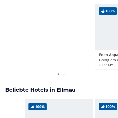
100%
Eden Appa
116m
Beliebte Hotels in Ellmau
100%
100%