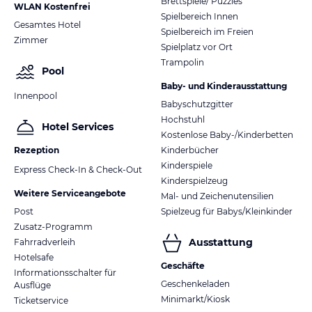
Brettspiele/ Puzzles
WLAN Kostenfrei
eigenes Kühlschrankfach.
Spielbereich Innen
Gesamtes Hotel
Spielbereich im Freien
Zimmer
Spielplatz vor Ort
Trampolin
Pool
Baby- und Kinderausstattung
Innenpool
Babyschutzgitter
Hochstuhl
Hotel Services
Kostenlose Baby-/Kinderbetten
Rezeption
Kinderbücher
Kinderspiele
Express Check-In & Check-Out
Kinderspielzeug
Weitere Serviceangebote
Mal- und Zeichenutensilien
Post
Spielzeug für Babys/Kleinkinder
Zusatz-Programm
Ausstattung
Fahrradverleih
Hotelsafe
Geschäfte
Informationsschalter für
Geschenkeladen
Ausflüge
Minimarkt/Kiosk
Ticketservice