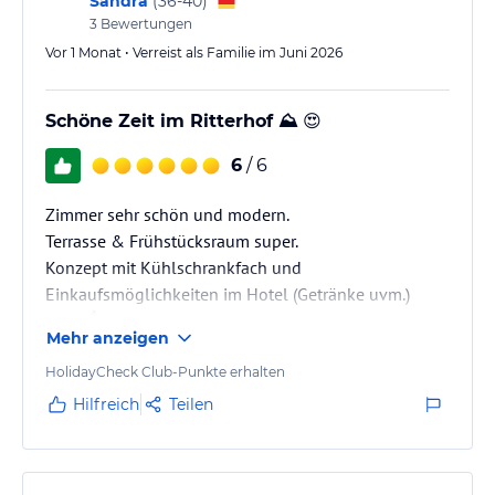
Sandra
(
36-40
)
3
Bewertungen
Vor 1 Monat • Verreist als Familie im Juni 2026
Schöne Zeit im Ritterhof ⛰️ 😍
6
/ 6
Zimmer sehr schön und modern.
Terrasse & Frühstücksraum super.
Konzept mit Kühlschrankfach und
Einkaufsmöglichkeiten im Hotel (Getränke uvm.)
super👍
Mehr anzeigen
Ganztags Wasser & Kaffee kostenlos.
Für Kinder viele Spielmöglichkeiten, ganz toll 😄.
HolidayCheck Club-Punkte erhalten
Hilfreich
Teilen