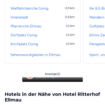
Wallfahrtskirche Going
0,9
km
Ski & E-B
Innenstadt
0,9
km
Wandern
Pfarrkirche Ellmau
1,0
km
Golfplatz
Dorfplatz Going
1,0
km
Ellmis Za
Kirchplatz Going
1,0
km
Sehenswürdigkeiten in Ellmau
Sport- un
“
Top Urlaub
”
Anzeige
David
(
41-45
)
Hotels in der Nähe von Hotel Ritterhof
Ellmau