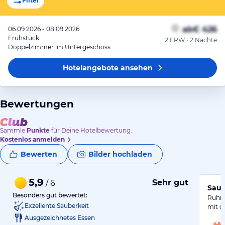
Filter
ab
€ 426
06.09.2026 - 08.09.2026
Frühstück
2 ERW • 2 Nächte
Doppelzimmer im Untergeschoss
Hotelangebote
ansehen
Bewertungen
Sammle
Punkte
für Deine Hotelbewertung.
Kostenlos anmelden
Bewerten
Bilder hochladen
5,9
Sehr gut
/ 6
Saub
Besonders gut bewertet:
Ruhig
Exzellente Sauberkeit
mit d
Ausgezeichnetes Essen