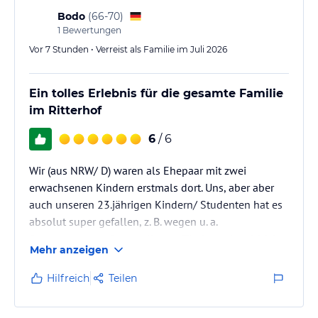
Bodo
(
66-70
)
Man wird herzlich empfangen und fühlt sich
1
Bewertungen
während des gesamten Aufenthalts willkommen.
Vor 7 Stunden • Verreist als Familie im Juli 2026
Ein tolles Erlebnis für die gesamte Familie
im Ritterhof
6
/ 6
Wir (aus NRW/ D) waren als Ehepaar mit zwei
erwachsenen Kindern erstmals dort. Uns, aber aber
auch unseren 23.jährigen Kindern/ Studenten hat es
absolut super gefallen, z. B. wegen u. a.
Sonnenterrasse, Sonnenliegen, Tischtennis od. Kicker,
Mehr anzeigen
und den recht kurzen Weg ins Zentrum.
Hilfreich
Teilen
Unsere Kinder schwärmen nun und nur noch vom
Gebirgspanorama. Eine nicht nur tolle Gegend an