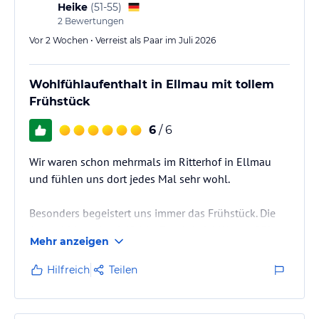
Heike
(
51-55
)
2
Bewertungen
Vor 2 Wochen • Verreist als Paar im Juli 2026
Wohlfühlaufenthalt in Ellmau mit tollem
Frühstück
6
/ 6
Wir waren schon mehrmals im Ritterhof in Ellmau
und fühlen uns dort jedes Mal sehr wohl.
Besonders begeistert uns immer das Frühstück. Die
Auswahl ist sehr vielfältig. Es wird viel Wert auf Bio-
Mehr anzeigen
Qualität, Regionalität und Nachhaltigkeit gelegt.
Hilfreich
Teilen
Auch die Sauberkeit ist hervorragend. Die Zimmer
und das gesamte Haus sind immer sehr gepflegt und
einladend.