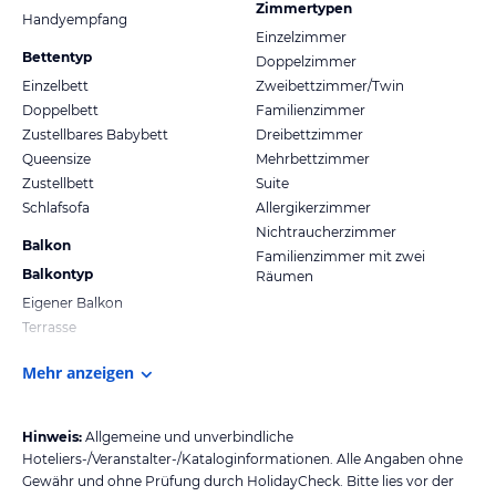
Zimmertypen
Handyempfang
Einzelzimmer
Bettentyp
Doppelzimmer
Einzelbett
Zweibettzimmer/Twin
Doppelbett
Familienzimmer
Zustellbares Babybett
Dreibettzimmer
Queensize
Mehrbettzimmer
Zustellbett
Suite
Schlafsofa
Allergikerzimmer
Nichtraucherzimmer
Balkon
Familienzimmer mit zwei
Balkontyp
Räumen
Eigener Balkon
Terrasse
Mehr anzeigen
Hinweis:
Allgemeine und unverbindliche
Hoteliers-/Veranstalter-/Kataloginformationen. Alle Angaben ohne
Gewähr und ohne Prüfung durch HolidayCheck. Bitte lies vor der