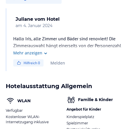
Juliane
vom Hotel
am
4. Januar 2024
Hallo Iris, alle Zimmer und Bäder sind renoviert! Die
Zimmerauswahl hängt einerseits von der Personenzahl
ab und, ob man lieber den Blick zum Wilden Kaiser
Mehr anzeigen
(Norden) oder zum Astberg (Süden) hat. In beide
Melden
Hilfreich
0
Richtungen haben wir Zimmer mit 20m² und 30m² zur
Wahl.
Hotelausstattung Allgemein
Verpflegung:
Ab 7.30 Uhr bieten wir ein umfangreiches
Familie & Kinder
Frühstücksbuffet mit viel Bio und Regionalem. Danach
WLAN
kann man sich über unseren Genussladen 24h
Angebot für Kinder
Verfügbar
verpflegen (Bio Gebäck, Wurst, Käse, Aufstriche,
Kostenloser WLAN-
Kinderspielplatz
Getränke etc.). Die Abrechnung erfolgt am Urlaubsende.
Internetzugang inklusive
Spielzimmer
In unserer Gaststube erhält jedes Zimmer zudem ein