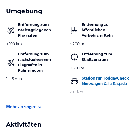
Umgebung
Entfernung zum
Entfernung zu
nächstgelegenen
öffentlichen
Flughafen
Verkehrsmitteln
< 100 km
< 200 m
Entfernung zum
Entfernung zum
nächstgelegenen
Stadtzentrum
Flughafen in
< 500 m
Fahrminuten
Station für HolidayCheck
1h 15 min
Mietwagen Cala Ratjada
< 10 km
Mehr anzeigen
Aktivitäten