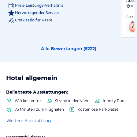
Absol
Preis-Leistungs-Verhältnis
😊☀️!
Hervorragender Service
Das H
Erstklassig für Paare
Alle Bewertungen (
5222
)
Hotel allgemein
Beliebteste Ausstattungen:
Wifi kostenfrei
Strand in der Nähe
Infinity Pool
75 Minuten zum Flughafen
Kostenlose Parkplätze
Weitere Ausstattung