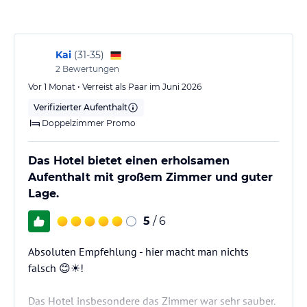
Hotelkette stellen darf. Man verspürt vornehmlich eine
angeborene Freundlichkeit und Kunden-Nähe. Man ist hier
Kai
(
31-35
)
2
Bewertungen
Hinweis:
Allgemeine und unverbindliche
Hoteliers-/Veranstalter-/Kataloginformationen. Alle Angaben
Vor 1 Monat • Verreist als Paar im Juni 2026
ohne Gewähr und ohne Prüfung durch HolidayCheck. Bitte
Verifizierter Aufenthalt
lies vor der Buchung die verbindlichen
Angebotsdetails
des
Doppelzimmer Promo
jeweiligen Veranstalters.
Das Hotel bietet einen erholsamen
Aufenthalt mit großem Zimmer und guter
Lage.
5
/ 6
Absoluten Empfehlung - hier macht man nichts
falsch 😊☀️!
Das Hotel insbesondere das Zimmer war sehr sauber.