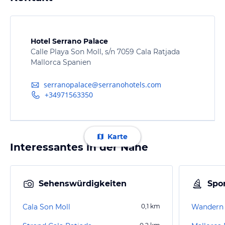
Hotel Serrano Palace
Calle Playa Son Moll, s/n 7059 Cala Ratjada
Mallorca Spanien
serranopalace@serranohotels.com
+34971563350
Karte
Interessantes in der Nähe
Sehenswürdigkeiten
Spor
Cala Son Moll
0,1
km
Wandern 