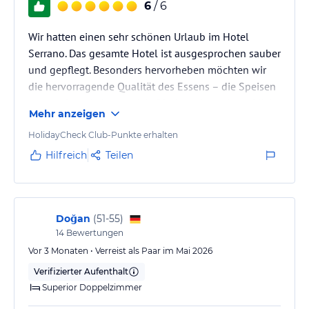
6
/ 6
Wir hatten einen sehr schönen Urlaub im Hotel
Serrano. Das gesamte Hotel ist ausgesprochen sauber
und gepflegt. Besonders hervorheben möchten wir
die hervorragende Qualität des Essens – die Speisen
waren abwechslungsreich, frisch und geschmacklich
Mehr anzeigen
wirklich top.
HolidayCheck Club-Punkte erhalten
Das Management ist sehr präsent, aufmerksam und
Hilfreich
Teilen
jederzeit ansprechbar. Auch alle Mitarbeiter waren
durchgehend freundlich, hilfsbereit und engagiert.
Vielen Dank an das gesamte Team für den tollen
Aufenthalt!
Doğan
(
51-55
)
14
Bewertungen
Das Publikum während der Sommerferien war…
Vor 3 Monaten • Verreist als Paar im Mai 2026
Verifizierter Aufenthalt
Superior Doppelzimmer