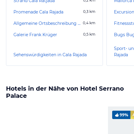
Strand Cala Ratjada
0,2
km
Mallorca 
Promenade Cala Rajada
0,3
km
Excursion
Allgemeine Ortsbeschreibung Cala Ratjada
0,4
km
Fitnesss
Galerie Frank Krüger
0,5
km
Bugs Bug
Sport- un
Sehenswürdigkeiten in Cala Rajada
Rajada
Hotels in der Nähe von Hotel Serrano
Palace
99%