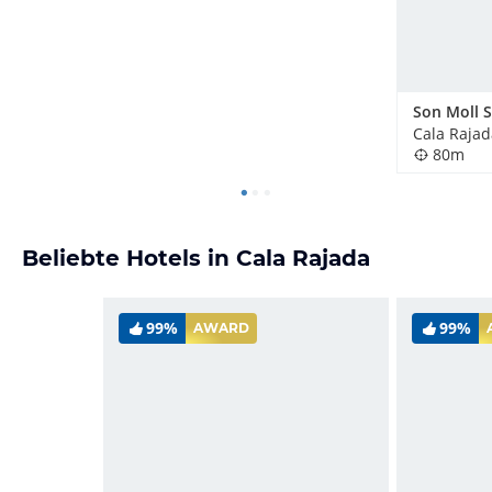
Cala Rajad
80m
Beliebte Hotels in Cala Rajada
99%
99%
AWARD