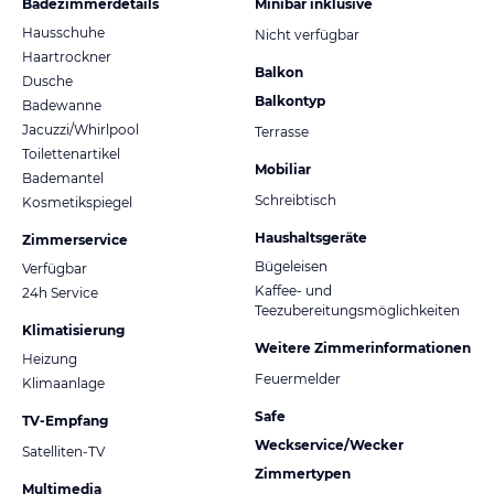
Badezimmerdetails
Minibar inklusive
Hausschuhe
Nicht verfügbar
Haartrockner
Balkon
Dusche
Balkontyp
Badewanne
Jacuzzi/Whirlpool
Terrasse
Toilettenartikel
Mobiliar
Bademantel
Schreibtisch
Kosmetikspiegel
Haushaltsgeräte
Zimmerservice
Bügeleisen
Verfügbar
Kaffee- und
24h Service
Teezubereitungsmöglichkeiten
Klimatisierung
Weitere Zimmerinformationen
Heizung
Feuermelder
Klimaanlage
Safe
TV-Empfang
Weckservice/Wecker
Satelliten-TV
Zimmertypen
Multimedia