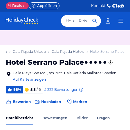
%
Deals
App öffnen
Kontakt
Hotel, Reiseziel
laub
Cala Rajada Urlaub
Cala Rajada Hotels
Hotel Serrano Palace
Hotel Serrano Palace
Calle Playa Son Moll, s/n 7059 Cala Ratjada Mallorca Spanien
Auf Karte anzeigen
5.222
Bewertungen
98%
5,8
/ 6
Bewerten
Hochladen
Merken
Hotelübersicht
Bewertungen
Bilder
Fragen