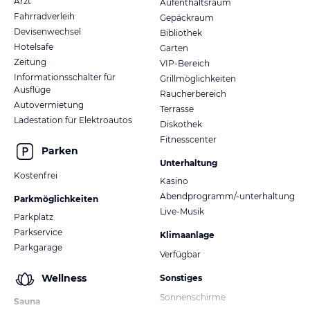
Arzt
Aufenthaltsraum
Fahrradverleih
Gepäckraum
Devisenwechsel
Bibliothek
Hotelsafe
Garten
Zeitung
VIP-Bereich
Informationsschalter für
Grillmöglichkeiten
Ausflüge
Raucherbereich
Autovermietung
Terrasse
Ladestation für Elektroautos
Diskothek
Fitnesscenter
Parken
Unterhaltung
Kostenfrei
Kasino
Abendprogramm/-unterhaltung
Parkmöglichkeiten
Live-Musik
Parkplatz
Parkservice
Klimaanlage
Parkgarage
Verfügbar
Wellness
Sonstiges
Sonnenschirme
Sauna