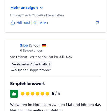
Das Hotelzimmer war ungewöhnlich groß, was uns
Mehr anzeigen
natürlich positiv überraschte.
Die Mitgäste waren durchgehend angenehm.
HolidayCheck Club-Punkte erhalten
Das Personal versuchte einem alles möglich zu
Hilfreich
Teilen
machen (egal ob am Empfang, die Reinigungskräfte,
im Ess- und am Pool-Bereich).
Freundlichkeit und Hilfsbereitschaft wird hier !GROß!
geschrieben.
Sibo
(
51-55
)
6
Bewertungen
Das Buffet bot, was zu einem ausgiebigen Frühstück
und Abendessen dazugehört.
Vor 1 Monat • Verreist als Paar im Juli 2026
Die Lage ist…
Verifizierter Aufenthalt
Superior Doppelzimmer
Empfehlenswert
6
/ 6
Wir waren im Hotel zum zweiten Mal und können das
Hotel wieder weiter empfehlen.