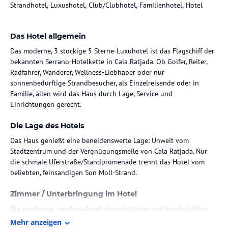
Strandhotel, Luxushotel, Club/Clubhotel, Familienhotel, Hotel
Das Hotel allgemein
Das moderne, 3 stöckige 5 Sterne-Luxuhotel ist das Flagschiff der
bekannten Serrano-Hotelkette in Cala Ratjada. Ob Golfer, Reiter,
Radfahrer, Wanderer, Wellness-Liebhaber oder nur
sonnenbedürftige Strandbesucher, als Einzelreisende oder in
Familie, allen wird das Haus durch Lage, Service und
Einrichtungen gerecht.
Die Lage des Hotels
Das Haus genießt eine beneidenswerte Lage: Unweit vom
Stadtzentrum und der Vergnügungsmeile von Cala Ratjada. Nur
die schmale Uferstraße/Standpromenade trennt das Hotel vom
Zimmer / Unterbringung im Hotel
Die modernen, geschmackvoll eingerichteten und komfortablen
Zimmer sind Kategorie-entsprechend ausgerüstet und bieten
Mehr anzeigen