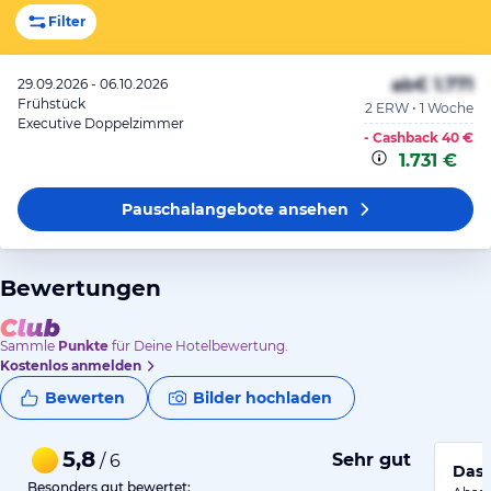
Filter
ab
€ 1.771
29.09.2026 - 06.10.2026
Frühstück
2 ERW • 1 Woche
Executive Doppelzimmer
- Cashback
40 €
1.731 €
Pauschalangebote
ansehen
Bewertungen
Sammle
Punkte
für Deine Hotelbewertung.
Kostenlos anmelden
Bewerten
Bilder hochladen
5,8
Sehr gut
/ 6
Das 
Besonders gut bewertet: