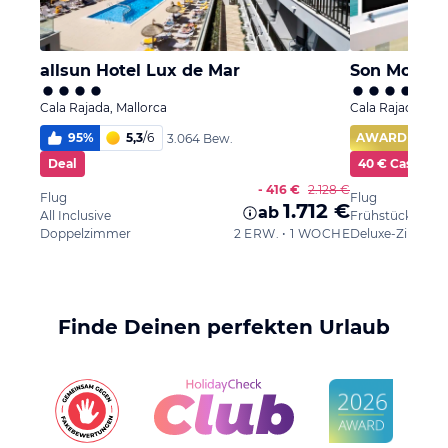
allsun Hotel Lux de Mar
Son Moll Se
Cala Rajada, Mallorca
Cala Rajada, Mal
95
%
5,3
/
6
AWARD
3.064 Bew.
Deal
40 € Cashbac
- 416 €
2.128 €
Flug
Flug
1.712 €
ab
All Inclusive
Frühstück
Doppelzimmer
2 ERW. • 1 WOCHE
Finde Deinen perfekten Urlaub