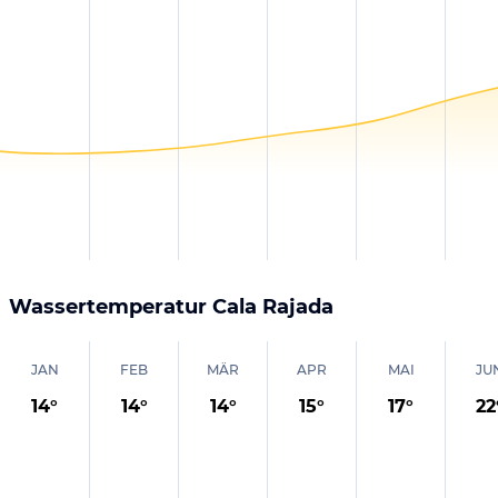
Wassertemperatur
Cala Rajada
JAN
FEB
MÄR
APR
MAI
JU
14
°
14
°
14
°
15
°
17
°
22