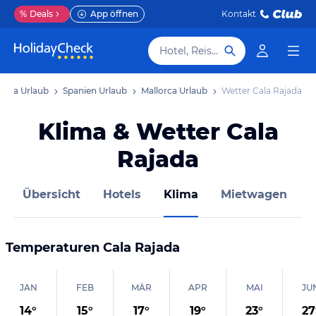
%
Deals
App öffnen
Kontakt
Hotel, Reiseziel
ropa Urlaub
Spanien Urlaub
Mallorca Urlaub
Wetter Cala Rajada
Klima & Wetter Cala
Rajada
Übersicht
Hotels
Klima
Mietwagen
Temperaturen
Cala Rajada
JAN
FEB
MÄR
APR
MAI
JU
14
°
15
°
17
°
19
°
23
°
27