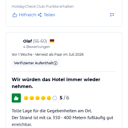
Hotel mit bequemen Betten. Zumindest in den
HolidayCheck Club-Punkte erhalten
Zimmern mit Meerblick ist man von
Hilfreich
Teilen
Straßengeräuschen geschützt. Besonders
hervorzuheben sind die stets freundlichen
Mitarbeiter*innen. Der Meerblick ist im gesamten
Außenbereich…
Olaf
(
56-60
)
4
Bewertungen
Vor 1 Woche • Verreist als Paar im Juli 2026
Verifizierter Aufenthalt
Wir würden das Hotel immer wieder
nehmen.
5
/ 6
Tolle Lage für die Gegebenheiten am Ort.
Der Strand ist mit ca. 350 - 400 Metern fußläufig gut
erreichbar.