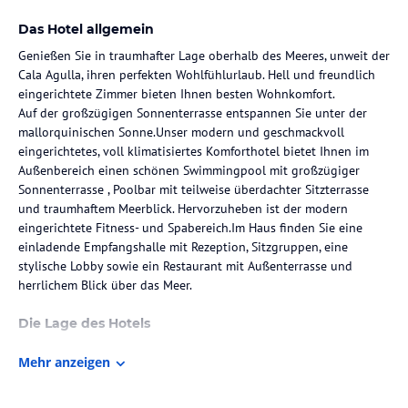
Das Hotel allgemein
Genießen Sie in traumhafter Lage oberhalb des Meeres, unweit der
Cala Agulla, ihren perfekten Wohlfühlurlaub. Hell und freundlich
eingerichtete Zimmer bieten Ihnen besten Wohnkomfort.
Auf der großzügigen Sonnenterrasse entspannen Sie unter der
mallorquinischen Sonne.Unser modern und geschmackvoll
eingerichtetes, voll klimatisiertes Komforthotel bietet Ihnen im
Außenbereich einen schönen Swimmingpool mit großzügiger
Sonnenterrasse , Poolbar mit teilweise überdachter Sitzterrasse
und traumhaftem Meerblick. Hervorzuheben ist der modern
eingerichtete Fitness- und Spabereich.Im Haus finden Sie eine
einladende Empfangshalle mit Rezeption, Sitzgruppen, eine
stylische Lobby sowie ein Restaurant mit Außenterrasse und
herrlichem Blick über das Meer.
Die Lage des Hotels
In privilegierter Lage oberhalb des Meeres, ca. 350 m von der in
Mehr anzeigen
Pinienhaine eingebetteten, feinsandigen Badebucht Cala Agulla
entfernt.
Ins Zentrum von Cala Ratjada mit kleinem Hafen und schöner