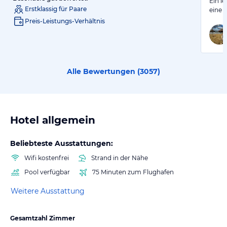
Ein l
Erstklassig für Paare
eine 
Preis-Leistungs-Verhältnis
Alle Bewertungen (
3057
)
Hotel allgemein
Beliebteste Ausstattungen:
Wifi kostenfrei
Strand in der Nähe
Pool verfügbar
75 Minuten zum Flughafen
Weitere Ausstattung
Gesamtzahl Zimmer