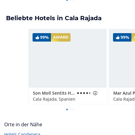
Beliebte Hotels in Cala Rajada
99%
99%
AWARD
Son Moll Sentits Hotel & Spa
Cala Rajada, Spanien
Cala Rajad
Orte in der Nähe
Hotels
Capdepera