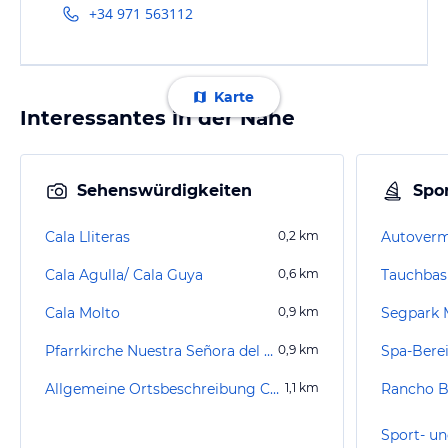
+34 971 563112
Karte
Interessantes in der Nähe
Sehenswürdigkeiten
Spor
Cala Lliteras
0,2
km
Cala Agulla/ Cala Guya
0,6
km
Cala Molto
0,9
km
Segpark 
Pfarrkirche Nuestra Señora del Carmen
0,9
km
Allgemeine Ortsbeschreibung Cala Ratjada
1,1
km
Rancho 
Sport- un