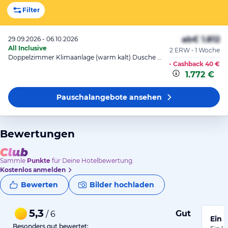
Filter
ab
€ 1.812
29.09.2026 - 06.10.2026
All Inclusive
2 ERW • 1 Woche
Doppelzimmer Klimaanlage (warm kalt) Dusche WC Balkon o. Terrass
- Cashback
40 €
1.772 €
Pauschalangebote
ansehen
Bewertungen
Sammle
Punkte
für Deine Hotelbewertung.
Kostenlos anmelden
Bewerten
Bilder hochladen
5,3
Gut
/ 6
Ein 
Besonders gut bewertet: