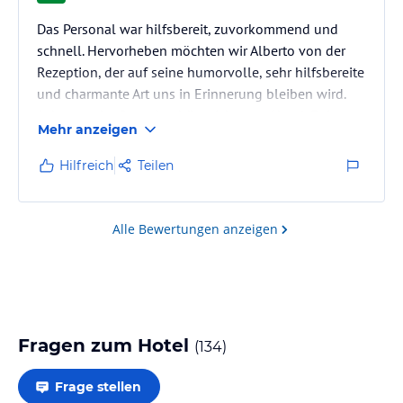
Das Personal war hilfsbereit, zuvorkommend und
schnell. Hervorheben möchten wir Alberto von der
Rezeption, der auf seine humorvolle, sehr hilfsbereite
und charmante Art uns in Erinnerung bleiben wird.
Achtung: der Strand gehört nicht zum Hotel. Er ist
Mehr anzeigen
schön, das Wasser ist sehr klar, allerdings
überschatten sehr laute, besoffene und
Hilfreich
Teilen
rücksichtslose „Ballermann-Touristen“ das sehr
schöne Erlebnis. Deshalb die zwei Sterne Abzug. Das
Hotel an sich ist sehr zu empfehlen.
Alle Bewertungen anzeigen
Fragen zum Hotel
(
134
)
Frage stellen