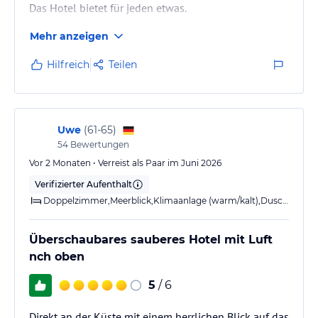
Das Hotel bietet für jeden etwas.
Für jüngere Leute die Feiern, oder etwas erleben
Mehr anzeigen
wollen genau so wie für Paare und Familien.
Allerdings nicht unbedingt für Familien mit
Hilfreich
Teilen
Kleinkindern, denn das Hotel hat kein Kleinkind
gerechtes Becken.
Für unseren Urlaub war das Hotel super.
Uwe
(
61-65
)
54
Bewertungen
Vor 2 Monaten • Verreist als Paar im Juni 2026
Verifizierter Aufenthalt
Doppelzimmer,Meerblick,Klimaanlage (warm/kalt),Dusche,WC,Balkon
Überschaubares sauberes Hotel mit Luft
nch oben
5
/ 6
Direkt an der Küste mit einem herrlichen Blick auf das