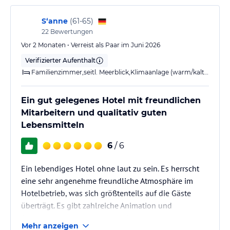
werden (gegen Gebühr). Verschiedene Wassersportarten werden in
den Sommermonaten an der Cala Agulla von örtlichen Anbietern
S‘anne
(
61-65
)
gegen Gebühr angeboten.
22
Bewertungen
Abends werden u.a. regelmässig Livemusik und Chill-out Stunden
Vor 2 Monaten • Verreist als Paar im Juni 2026
angeboten.
Verifizierter Aufenthalt
Sonstige Einrichtungen und Services
Familienzimmer,seitl. Meerblick,Klimaanlage (warm/kalt),Dusche,WC,Balkon
Das allsun Hotel Lux de Mar über einen modern eingerichteten
Fitness- und Spabereich. Im hauseigenen Massageraum können Sie
Ein gut gelegenes Hotel mit freundlichen
Massagen und Anwendungen gegen Gebühr hinzubuchen. Im
Mitarbeitern und qualitativ guten
Fitnessbereich (ca. 73 qm) werden Entspannungs- und
Lebensmitteln
Ausdauerübungen angeboten. Outdoor-Fitness ist bei Aqua Fit
oder Nordic Walking ebenfalls möglich.
6
/ 6
Hinweis:
Allgemeine und unverbindliche
Ein lebendiges Hotel ohne laut zu sein. Es herrscht
Hoteliers-/Veranstalter-/Kataloginformationen. Alle Angaben
eine sehr angenehme freundliche Atmosphäre im
ohne Gewähr und ohne Prüfung durch HolidayCheck. Bitte
Hotelbetrieb, was sich größtenteils auf die Gäste
lies vor der Buchung die verbindlichen
Angebotsdetails
des
überträgt. Es gibt zahlreiche Animation und
jeweiligen Veranstalters.
Sportangebote, es wird aber nicht penetrant zur
Mehr anzeigen
Teilnahme aufgefordert. Insgesamt ein gepflegtes