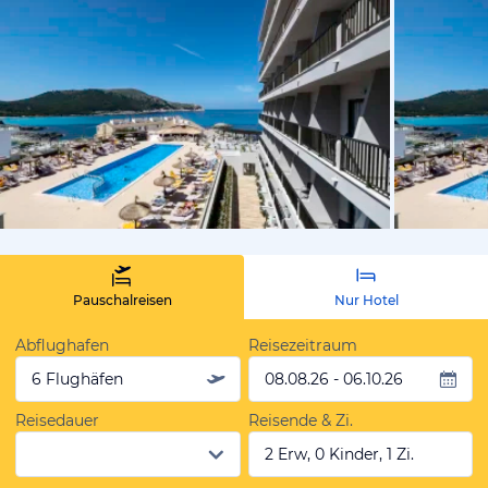
vom Hotelie
Pauschalreisen
Nur Hotel
Abflughafen
Reisezeitraum
6 Flughäfen
08.08.26 - 06.10.26
Reisedauer
Reisende & Zi.
2 Erw, 0 Kinder, 1 Zi.