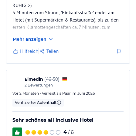
RUHIG :-)
5 Minuten zum Strand, "Einkaufsstraße" endet am
Hotel (mit Supermärkten & Restaurants), bis zu den
ersten Klamottengeschäften ca. 7 Minuten, zum
Hafen ca, 12 Minuten.
Mehr anzeigen
Super nettes & freudliches Personal, wirklich Alle +++
Sehr lustige und chillige Rezeptionisten, tolle
Hilfreich
Teilen
Zimmerfrauen, nettes Barpersonal und fixe
Bedienungen.
Zimmer und Hotel sehr sauber, All Inclusive bis 24
Uhr
Elmedin
(
46-50
)
Abendessen leider nur von 18:30 (da bin ich noch am
2
Bewertungen
Strand), bis 21 Uhr (ist uns viel zu früh, meist
Vor 2 Monaten • Verreist als Paar im Juni 2026
ungeduscht zum Essen…
Verifizierter Aufenthalt
Sehr schönes all inclusive Hotel
4
/ 6