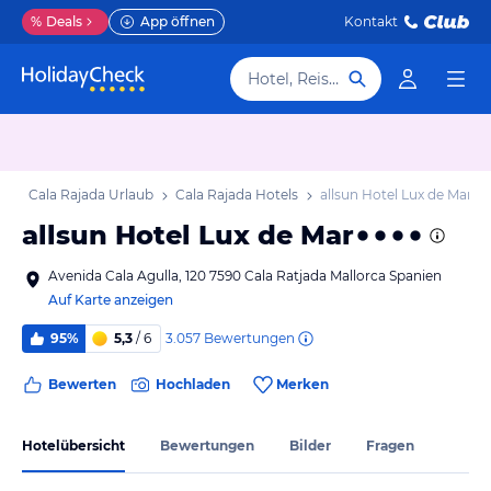
%
Deals
App öffnen
Kontakt
Hotel, Reiseziel
b
Cala Rajada Urlaub
Cala Rajada Hotels
allsun Hotel Lux de Mar
allsun Hotel Lux de Mar
Avenida Cala Agulla, 120 7590 Cala Ratjada Mallorca Spanien
Auf Karte anzeigen
3.057
Bewertungen
95%
5,3
/ 6
Bewerten
Hochladen
Merken
Hotelübersicht
Bewertungen
Bilder
Fragen