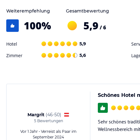
Weiterempfehlung
Gesamtbewertung
100
%
5,9
/ 6
Hotel
5,9
Serv
Zimmer
5,6
Lag
Schönes Hotel 
Margrit
(
46-50
)
5
Bewertungen
Sehr schönes tradi
Wellnessbereich mi
Vor 1 Jahr • Verreist als Paar im
September 2024