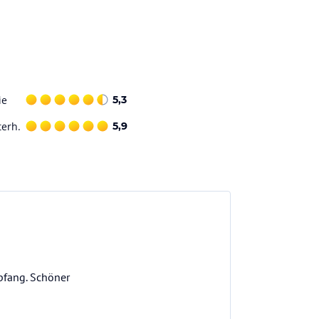
ie
5,3
terh.
5,9
pfang. Schöner