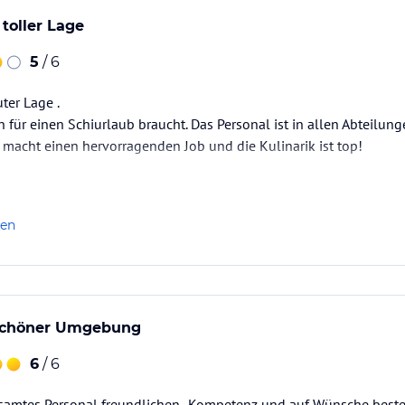
 toller Lage
5
/ 6
ter Lage .
 für einen Schiurlaub braucht. Das Personal ist in allen Abteilung
macht einen hervorragenden Job und die Kulinarik ist top!
len
n schöner Umgebung
6
/ 6
esamtes Personal freundlichen- Kompetenz und auf Wünsche besten