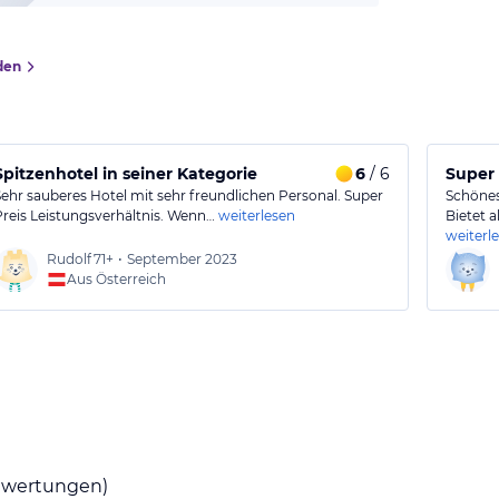
den
Spitzenhotel in seiner Kategorie
6
/ 6
Super 
Sehr sauberes Hotel mit sehr freundlichen Personal. Super
Schönes 
Preis Leistungsverhältnis. Wenn…
weiterlesen
Bietet 
weiterl
Rudolf
71+
•
September 2023
Aus Österreich
wertungen)