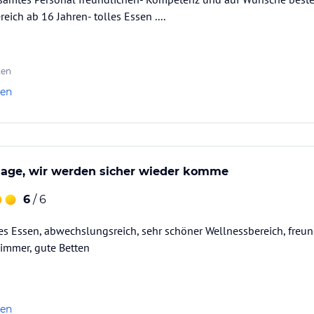
ich ab 16 Jahren- tolles Essen ....
ten
len
lage, wir werden sicher wieder komme
6
/ 6
tes Essen, abwechslungsreich, sehr schöner Wellnessbereich, fre
Zimmer, gute Betten
len