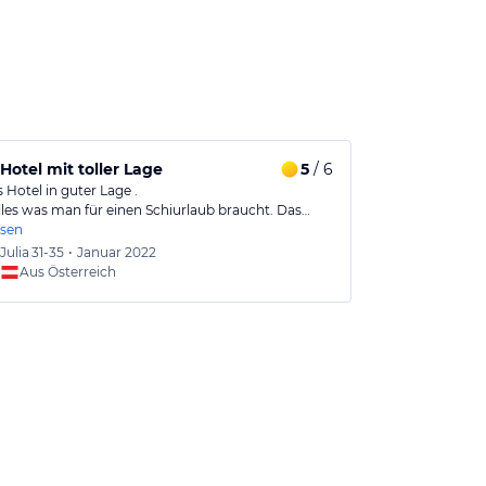
Hotel mit toller Lage
5
/ 6
Tolles Hote
Hotel in guter Lage .
Jederzeit wied
alles was man für einen Schiurlaub braucht. Das…
Kompetenz und
esen
Julia
31-35
•
Januar 2022
Gabriel
Aus Österreich
Aus