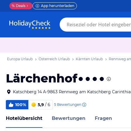
%
Deals
App herunterladen
Europa Urlaub
Österreich Urlaub
Kärnten Urlaub
Rennweg am
Lärchenhof
Katschberg 14 A-9863 Rennweg am Katschberg Carinthia 
100%
5,9
/ 6
5
Bewertungen
Hotelübersicht
Bewertungen
Fragen