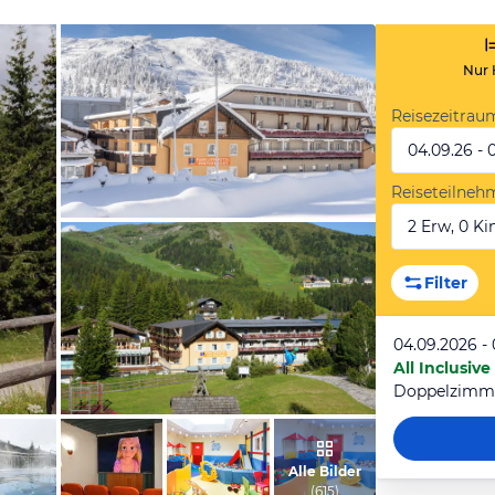
Nur 
Reisezeitrau
04.09.26 - 
Reiseteilneh
2 Erw, 0 Kin
vom Hotelier, November 2021
Filter
04.09.2026 -
All Inclusive
Doppelzimme
vom Hotelier, Juli 2013
Alle Bilder
(
615
)