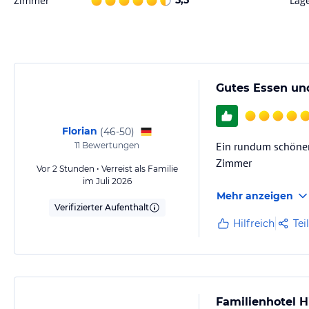
Zimmer
5,5
Lag
Exklusive Leistungen (gegen Gebühr):
Sonstige Einrichtungen und Services
Unsere Partnerskischule Krabath liegt 50 m von unserem Hotel entfern
Gutes Essen und
oder das Skiservice spielend leicht organisieren. Die Skischule ist au
verschiedene Vorteile für Ihre Brieftasche.
Florian
(
46-50
)
Ein rundum schöner
11
Bewertungen
Hinweis:
Allgemeine und unverbindliche Hoteliers-/Veranstalter-/K
Zimmer
Gewähr und ohne Prüfung durch HolidayCheck. Bitte lies vor der B
Vor 2 Stunden • Verreist als Familie
jeweiligen Veranstalters.
im Juli 2026
Mehr anzeigen
Verifizierter Aufenthalt
Hilfreich
Tei
Familienhotel H