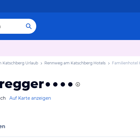
 Katschberg Urlaub
Rennweg am Katschberg Hotels
Familienhotel 
eregger
ich
Auf Karte anzeigen
en