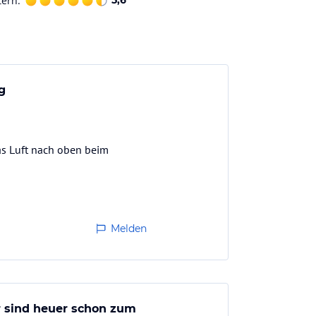
terh.
5,6
g
as Luft nach oben beim
Melden
r sind heuer schon zum