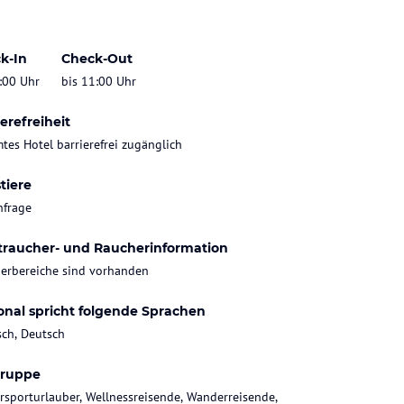
k-In
Check-Out
:00 Uhr
bis 11:00 Uhr
erefreiheit
tes Hotel barrierefrei zugänglich
tiere
nfrage
traucher- und Raucherinformation
erbereiche sind vorhanden
onal spricht folgende Sprachen
sch, Deutsch
gruppe
rsporturlauber, Wellnessreisende, Wanderreisende,