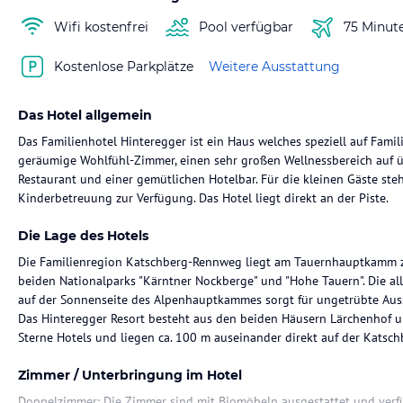
Wifi kostenfrei
Pool verfügbar
75 Minut
Kostenlose Parkplätze
Weitere Ausstattung
Das Hotel allgemein
Das Familienhotel Hinteregger ist ein Haus welches speziell auf Famili
geräumige Wohlfühl-Zimmer, einen sehr großen Wellnessbereich auf üb
Restaurant und einer gemütlichen Hotelbar. Für die kleinen Gäste ste
Kinderbetreuung zur Verfügung. Das Hotel liegt direkt an der Piste.
Die Lage des Hotels
Die Familienregion Katschberg-Rennweg liegt am Tauernhauptkamm z
beiden Nationalparks "Kärntner Nockberge" und "Hohe Tauern". Die all
auf der Sonnenseite des Alpenhauptkammes sorgt für ungetrübte Aus
Das Hinteregger Resort besteht aus den beiden Häusern Lärchenhof u
Zimmer / Unterbringung im Hotel
Doppelzimmer: Die Zimmer sind mit Biomöbeln ausgestattet und verf