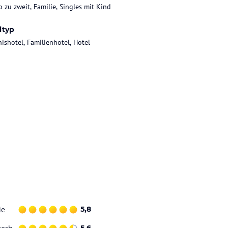
b zu zweit, Familie, Singles mit Kind
ltyp
nishotel, Familienhotel, Hotel
ie
5,8