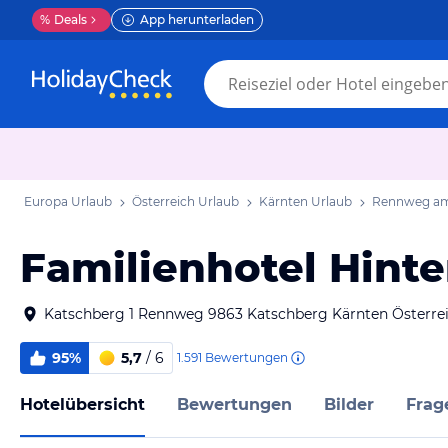
%
Deals
App herunterladen
Europa Urlaub
Österreich Urlaub
Kärnten Urlaub
Rennweg am
Familienhotel Hint
Katschberg 1 Rennweg 9863 Katschberg Kärnten Österre
95%
5,7
/ 6
1.591
Bewertungen
Hotelübersicht
Bewertungen
Bilder
Frag