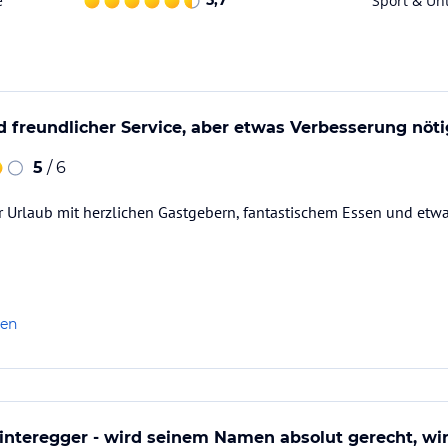
e
5,7
Sport & Un
t – so können Sie Ihren Skikurs, Skiverleih
 freundlicher Service, aber etwas Verbesserung nöti
ch in unserer BonusCard inkludiert und bietet so
5
/ 6
 Urlaub mit herzlichen Gastgebern, fantastischem Essen und etw
ataloginformationen. Alle Angaben ohne
uchung die verbindlichen
Angebotsdetails
des
len
interegger - wird seinem Namen absolut gerecht, wi