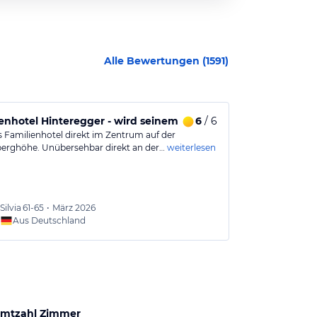
Alle Bewertungen (
1591
)
ng nötig
enhotel Hinteregger - wird seinem Namen absolut gerecht, w
6
/ 6
Entspannter
 Familienhotel direkt im Zentrum auf der
Sehr schöner Ur
erghöhe. Unübersehbar direkt an der…
weiterlesen
entspannen da
Silvia
61-65
•
März 2026
Karoli
Aus Deutschland
mtzahl Zimmer