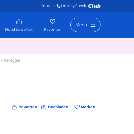
Kontakt
HolidayCheck 
Menü
Hotel bewerten
Favoriten
Hinteregger
Bewerten
Hochladen
Merken