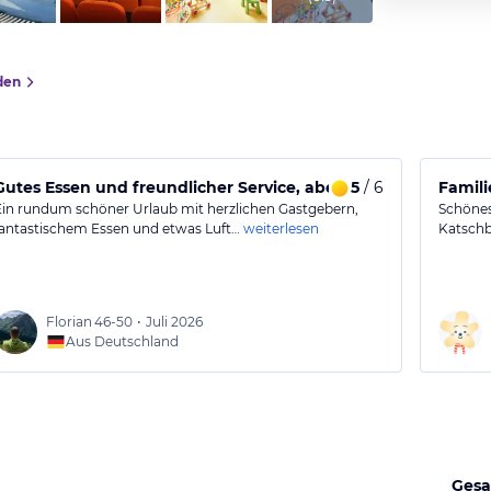
den
Gutes Essen und freundlicher Service, aber etwas Verbesseru
5
/ 6
Famili
Ein rundum schöner Urlaub mit herzlichen Gastgebern,
Schönes
fantastischem Essen und etwas Luft…
weiterlesen
Katschb
Florian
46-50
•
Juli 2026
Aus Deutschland
Gesa