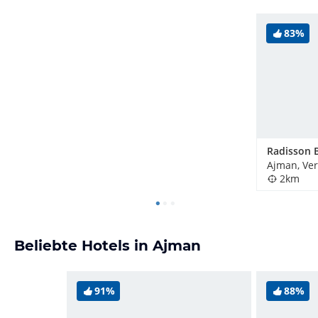
83%
2km
Beliebte Hotels in Ajman
91%
88%