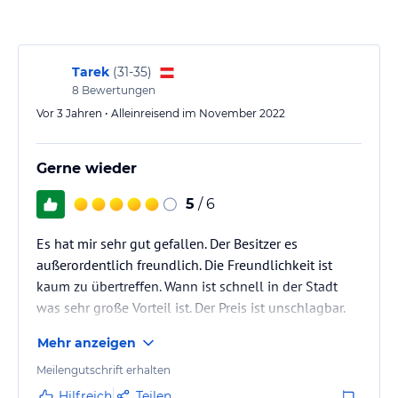
Schießsport betreiben können. Das Sharjah Aquarium ist ebenfalls
einen Besuch wert.
Hinweis:
Verfasst von HolidayCheck mit Hilfe von KI. Alle
Tarek
(
31-35
)
Angaben ohne Gewähr. Bitte lies vor der Buchung die
8
Bewertungen
verbindlichen
Angebotsdetails
des jeweiligen Veranstalters.
Vor 3 Jahren • Alleinreisend im November 2022
Gerne wieder
5
/ 6
Es hat mir sehr gut gefallen. Der Besitzer es
außerordentlich freundlich. Die Freundlichkeit ist
kaum zu übertreffen. Wann ist schnell in der Stadt
was sehr große Vorteil ist. Der Preis ist unschlagbar.
Mehr anzeigen
Meilengutschrift erhalten
Hilfreich
Teilen