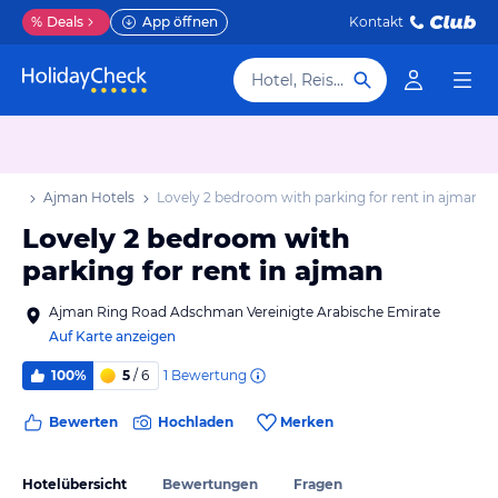
%
Deals
App öffnen
Kontakt
Hotel, Reiseziel
aub
Ajman Hotels
Lovely 2 bedroom with parking for rent in ajman
Lovely 2 bedroom with
parking for rent in ajman
Ajman Ring Road Adschman Vereinigte Arabische Emirate
Auf Karte anzeigen
1
Bewertung
100%
5
/ 6
Bewerten
Hochladen
Merken
Hotelübersicht
Bewertungen
Fragen