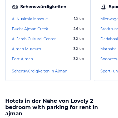
Sehenswürdigkeiten
Spor
Al Nuaimia Mosque
1,0
km
Mietwag
Bucht Ajman Creek
2,6
km
Stadtrund
Al Jarah Cultural Center
3,2
km
Dadabhai
Ajman Museum
3,2
km
Marhaba 
Fort Ajman
3,2
km
Snoozecu
Sehenswürdigkeiten in Ajman
Sport- un
Hotels in der Nähe von Lovely 2
bedroom with parking for rent in
ajman