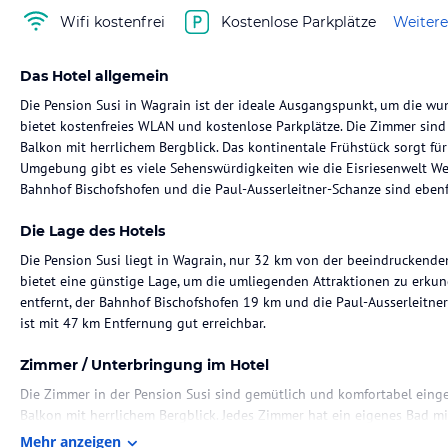
Wifi kostenfrei
Kostenlose Parkplätze
Weitere
Das Hotel allgemein
Die Pension Susi in Wagrain ist der ideale Ausgangspunkt, um die w
bietet kostenfreies WLAN und kostenlose Parkplätze. Die Zimmer sind
Balkon mit herrlichem Bergblick. Das kontinentale Frühstück sorgt für 
Umgebung gibt es viele Sehenswürdigkeiten wie die Eisriesenwelt We
Bahnhof Bischofshofen und die Paul-Ausserleitner-Schanze sind ebenfal
Die Lage des Hotels
Die Pension Susi liegt in Wagrain, nur 32 km von der beeindruckenden
bietet eine günstige Lage, um die umliegenden Attraktionen zu erkun
entfernt, der Bahnhof Bischofshofen 19 km und die Paul-Ausserleitn
ist mit 47 km Entfernung gut erreichbar.
Zimmer / Unterbringung im Hotel
Die Zimmer in der Pension Susi sind gemütlich und komfortabel eing
Balkon mit herrlichem Bergblick. Jedes Zimmer hat ein eigenes Bad m
gehört auch ein Flachbild-Kabel-TV für Unterhaltung. Die allergikerfre
Mehr anzeigen