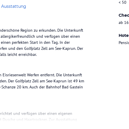
< 50
 Ausstattung
Chec
ab 16
underschöne Region zu erkunden. Die Unterkunft
Hote
 allergikerfreundlich und verfügen über einen
einen perfekten Start in den Tag. In der
Pensi
rfen und den Golfplatz Zell am See-Kaprun. Der
ls leicht erreichbar.
 Eisriesenwelt Werfen entfernt. Die Unterkunft
den. Der Golfplatz Zell am See-Kaprun ist 49 km
er-Schanze 20 km. Auch der Bahnhof Bad Gastein
erichtet und verfügen über einen eigenen
it Dusche und Haartrockner. Zur Ausstattung
undliche Unterkunft sorgt dafür, dass sich alle