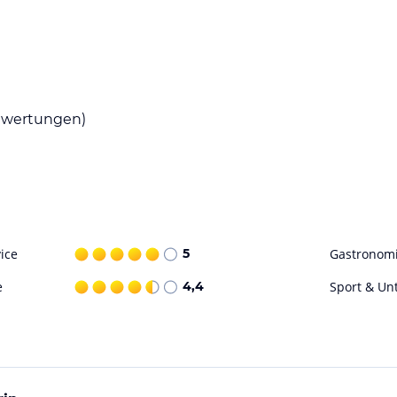
 der Pension Susi. Das Frühstück bietet eine
 zu stärken.
wertungen)
ivitäten und Ausflüge. Das GC Goldegg ist 27
 Region bietet auch zahlreiche Wander- und
fen Salzburg ist 71 km von der Pension Susi
ice
5
Gastronom
ohne Gewähr. Bitte lies vor der Buchung die
e
4,4
Sport & Un