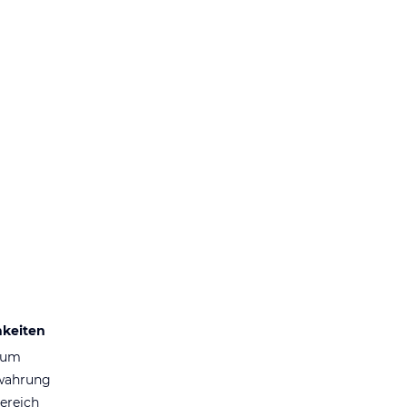
hkeiten
aum
wahrung
ereich