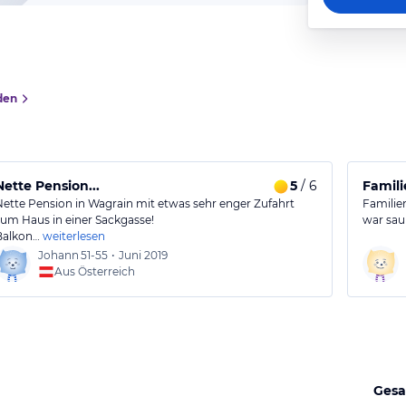
den
Nette Pension...
5
/ 6
Famili
Nette Pension in Wagrain mit etwas sehr enger Zufahrt
Familie
zum Haus in einer Sackgasse!
war sau
Balkon…
weiterlesen
Johann
51-55
•
Juni 2019
Aus Österreich
Gesa