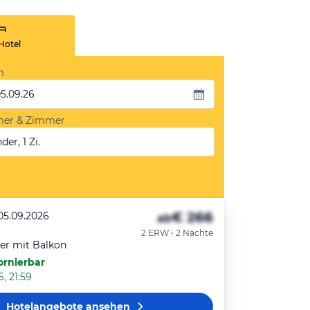
Hotel
m
05.09.26
mer & Zimmer
der, 1 Zi.
€ 266
 05.09.2026
ab
2 ERW • 2 Nächte
r mit Balkon
ornierbar
, 21:59
Hotelangebote
ansehen