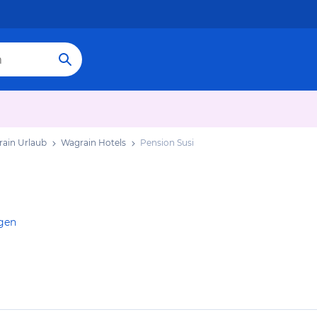
ain Urlaub
Wagrain Hotels
Pension Susi
igen