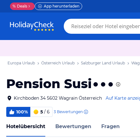
%
Deals
App herunterladen
Europa Urlaub
Österreich Urlaub
Salzburger Land Urlaub
Wagr
Pension Susi
Kirchboden 34 5602 Wagrain Österreich
Auf Karte anze
100%
5
/ 6
3
Bewertungen
Hotelübersicht
Bewertungen
Fragen