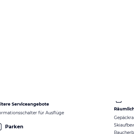
itere Serviceangebote
Räumlic
ormationsschalter für Ausflüge
Gepäckr
Skiaufbe
Parken
Raucherb