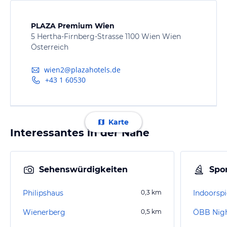
PLAZA Premium Wien
5 Hertha-Firnberg-Strasse 1100 Wien Wien
Österreich
wien2@plazahotels.de
+43 1 60530
Karte
Interessantes in der Nähe
Sehenswürdigkeiten
Spor
Philipshaus
0,3
km
Wienerberg
0,5
km
ÖBB Nigh