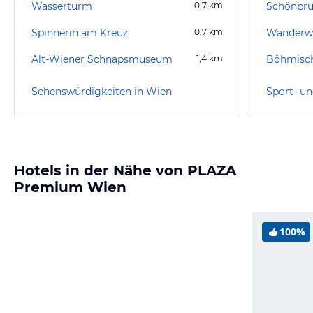
Wasserturm
0,7
km
Schönbr
Spinnerin am Kreuz
0,7
km
Wanderwe
Alt-Wiener Schnapsmuseum
1,4
km
Böhmisch
Sehenswürdigkeiten in Wien
Sport- un
Hotels in der Nähe von PLAZA
Premium Wien
100%