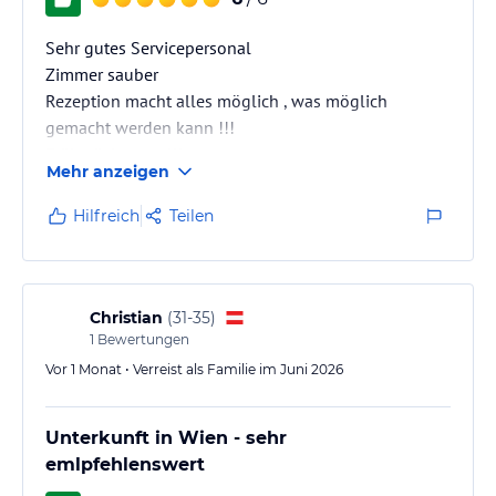
Sehr gutes Servicepersonal
Zimmer sauber
Rezeption macht alles möglich , was möglich
gemacht werden kann !!!
Frühstück super!!!
Mehr anzeigen
Abends an der Bar ein Bier trinken , Wein usw. toller
Barceper
Hilfreich
Teilen
Christian
(
31-35
)
1
Bewertungen
Vor 1 Monat • Verreist als Familie im Juni 2026
Unterkunft in Wien - sehr
emlpfehlenswert