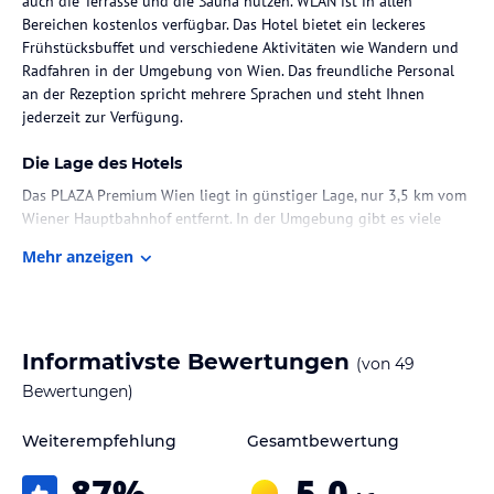
auch die Terrasse und die Sauna nutzen. WLAN ist in allen
Bereichen kostenlos verfügbar. Das Hotel bietet ein leckeres
Frühstücksbuffet und verschiedene Aktivitäten wie Wandern und
Radfahren in der Umgebung von Wien. Das freundliche Personal
an der Rezeption spricht mehrere Sprachen und steht Ihnen
jederzeit zur Verfügung.
Die Lage des Hotels
Das PLAZA Premium Wien liegt in günstiger Lage, nur 3,5 km vom
Wiener Hauptbahnhof entfernt. In der Umgebung gibt es viele
Sehenswürdigkeiten wie den Wiener Westbahnhof und das
Mehr anzeigen
Schloss Schönbrunn, die jeweils etwa 4 km entfernt liegen. Der
internationale Flughafen Wien-Schwechat ist ebenfalls gut
erreichbar, da er nur 21 km entfernt ist.
Zimmer / Unterbringung im Hotel
Informativste Bewertungen
(von
49
Die klimatisierten Zimmer im PLAZA Premium Wien bieten einen
Bewertungen)
gemütlichen Sitzbereich, einen Flachbild-Sat-TV, einen Safe und
ein eigenes Badezimmer mit Dusche, kostenfreien Pflegeprodukten
Weiterempfehlung
Gesamtbewertung
und einem Haartrockner. Die Zimmer sind komfortabel
87
%
5,0
eingerichtet und verfügen über Bettwäsche und Handtücher.