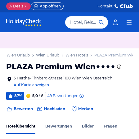
%
Deals
App öffnen
Kontakt
Hotel, Reiseziel
b
Wien Urlaub
Wien Urlaub
Wien Hotels
PLAZA Premium Wien
PLAZA Premium Wien
5 Hertha-Firnberg-Strasse 1100 Wien Wien Österreich
Auf Karte anzeigen
49
Bewertungen
87%
5,0
/ 6
Bewerten
Hochladen
Merken
Hotelübersicht
Bewertungen
Bilder
Fragen