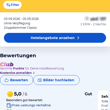
Filter
ab
€ 137
03.09.2026 - 05.09.2026
ohne Verpflegung
2 ERW • 2 Nächte
Doppelzimmer Classic
Hotelangebote
ansehen
Bewertungen
Sammle
Punkte
für Deine Hotelbewertung.
Kostenlos anmelden
Bewerten
Bilder hochladen
5,0
Gut
/ 6
Sehr
Besonders gut bewertet:
Tolle
Preis-Leistungs-Verhältnis
Frühs