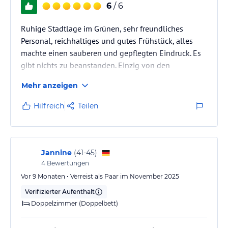
6
/ 6
Ruhige Stadtlage im Grünen, sehr freundliches
Personal, reichhaltiges und gutes Frühstück, alles
machte einen sauberen und gepflegten Eindruck. Es
gibt nichts zu beanstanden. Einzig von den
Taxifahrern, welche bei der Rückfahrt vom Stadion
Mehr anzeigen
zur Unterkunft zwischen €100,00 und € 150,00
nehmen wollten war ich nicht so begeistert, dafür
Hilfreich
Teilen
kann aber das Hotel und Hofer Reisen nichts.
Jannine
(
41-45
)
4
Bewertungen
Vor 9 Monaten • Verreist als Paar im November 2025
Verifizierter Aufenthalt
Doppelzimmer (Doppelbett)