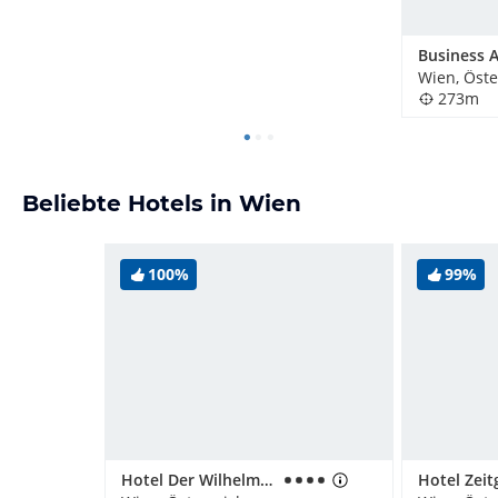
Wien, Öste
273m
Beliebte Hotels in Wien
100%
99%
Hotel Der Wilhelmshof