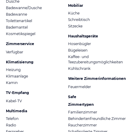
Dusche
Mobiliar
Badewanne/Dusche
Küche
Badewanne
Schreibtisch
Toilettenartikel
Sitzecke
Bademantel
Kosmetikspiegel
Haushaltsgeräte
Zimmerservice
Hosenbügler
Bügeleisen
Verfügbar
Kaffee- und
Klimatisierung
Teezubereitungsmöglichkeiten
Kühlschrank
Heizung
Klimaanlage
Weitere Zimmerinformationen
Kamin
Feuermelder
TV-Empfang
Safe
Kabel-TV
Zimmertypen
Multimedia
Familienzimmer
Telefon
Behindertenfreundliche Zimmer
Radio
Raucherzimmer
Fernseher
Schallisolierte Zimmer