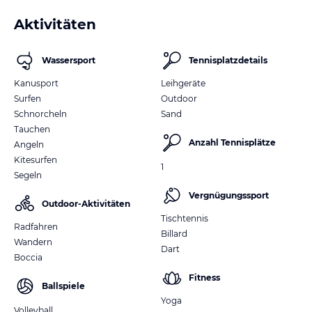
Aktivitäten
Wassersport
Tennisplatzdetails
Kanusport
Leihgeräte
Surfen
Outdoor
Schnorcheln
Sand
Tauchen
Anzahl Tennisplätze
Angeln
Kitesurfen
1
Segeln
Vergnügungssport
Outdoor-Aktivitäten
Tischtennis
Radfahren
Billard
Wandern
Dart
Boccia
Fitness
Ballspiele
Yoga
Volleyball