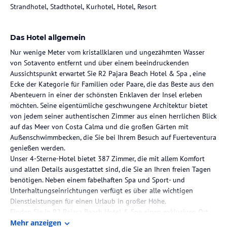
Strandhotel, Stadthotel, Kurhotel, Hotel, Resort
Das Hotel allgemein
Nur wenige Meter vom kristallklaren und ungezähmten Wasser
von Sotavento entfernt und über einem beeindruckenden
Aussichtspunkt erwartet Sie R2 Pajara Beach Hotel & Spa , eine
Ecke der Kategorie für Familien oder Paare, die das Beste aus den
Abenteuern in einer der schönsten Enklaven der Insel erleben
möchten. Seine eigentümliche geschwungene Architektur bietet
von jedem seiner authentischen Zimmer aus einen herrlichen Blick
auf das Meer von Costa Calma und die großen Gärten mit
Außenschwimmbecken, die Sie bei Ihrem Besuch auf Fuerteventura
genießen werden.
Unser 4-Sterne-Hotel bietet 387 Zimmer, die mit allem Komfort
und allen Details ausgestattet sind, die Sie an Ihren freien Tagen
benötigen. Neben einem fabelhaften Spa und Sport- und
Unterhaltungseinrichtungen verfügt es über alle wichtigen
Dienstleistungen für einen Urlaub in großer Höhe.
Finden Sie in R2 Pajara Beach Hotel & Spa einen exklusiven Ort
auf einer Insel mit einzigartigem Charme.
Mehr anzeigen