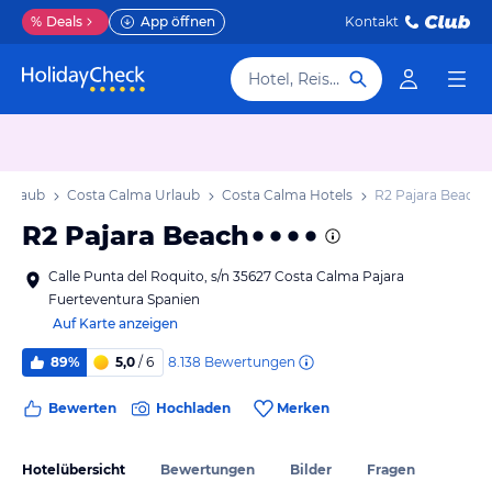
%
Deals
App öffnen
Kontakt
Hotel, Reiseziel
 Urlaub
Costa Calma Urlaub
Costa Calma Hotels
R2 Pajara Beach
R2 Pajara Beach
Calle Punta del Roquito, s/n 35627 Costa Calma Pajara
Fuerteventura Spanien
Auf Karte anzeigen
8.138
Bewertungen
89%
5,0
/ 6
Bewerten
Hochladen
Merken
Hotelübersicht
Bewertungen
Bilder
Fragen