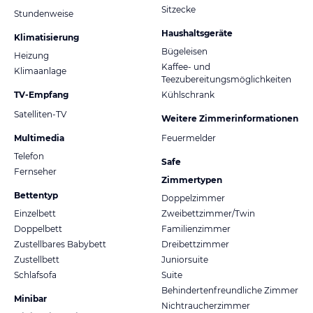
Sitzecke
Stundenweise
Haushaltsgeräte
Klimatisierung
Bügeleisen
Heizung
Kaffee- und
Klimaanlage
Teezubereitungsmöglichkeiten
TV-Empfang
Kühlschrank
Satelliten-TV
Weitere Zimmerinformationen
Multimedia
Feuermelder
Telefon
Safe
Fernseher
Zimmertypen
Bettentyp
Doppelzimmer
Einzelbett
Zweibettzimmer/Twin
Doppelbett
Familienzimmer
Zustellbares Babybett
Dreibettzimmer
Zustellbett
Juniorsuite
Schlafsofa
Suite
Behindertenfreundliche Zimmer
Minibar
Nichtraucherzimmer