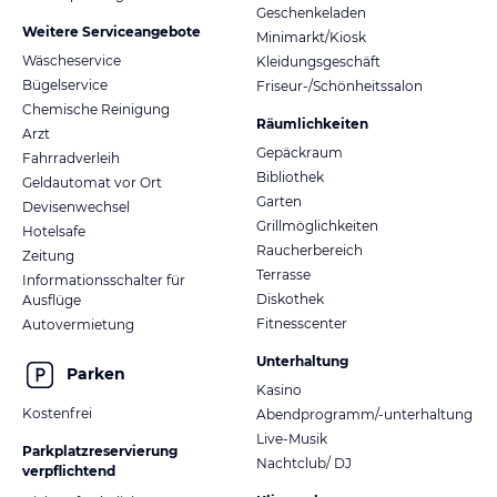
Geschenkeladen
Weitere Serviceangebote
Minimarkt/Kiosk
Wäscheservice
Kleidungsgeschäft
Bügelservice
Friseur-/Schönheitssalon
Chemische Reinigung
Räumlichkeiten
Arzt
Gepäckraum
Fahrradverleih
Bibliothek
Geldautomat vor Ort
Garten
Devisenwechsel
Grillmöglichkeiten
Hotelsafe
Raucherbereich
Zeitung
Terrasse
Informationsschalter für
Diskothek
Ausflüge
Fitnesscenter
Autovermietung
Unterhaltung
Parken
Kasino
Kostenfrei
Abendprogramm/-unterhaltung
Live-Musik
Parkplatzreservierung
Nachtclub/ DJ
verpflichtend