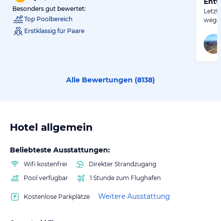
Entt
Besonders gut bewertet:
Letzt
Top Poolbereich
wegen
Erstklassig für Paare
Alle Bewertungen (
8138
)
Hotel allgemein
Beliebteste Ausstattungen:
Wifi kostenfrei
Direkter Strandzugang
Pool verfügbar
1 Stunde zum Flughafen
Weitere Ausstattung
Kostenlose Parkplätze