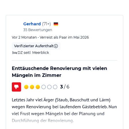
Für die meisten Feinschmecker bieten wir die Royal Suite (53 m2)
an. Es handelt sich um komfortable Aufenthalte mit allen Arten
von Luxus, um einen Urlaub auf höchstem Niveau zu garantieren.
Gerhard
(
71+
)
Sie verfügen über ein Wohnzimmer, ein Schlafzimmer und ein voll
ausgestattetes Badezimmer mit Whirlpool und separater Dusche
35
Bewertungen
sowie einen schönen Blick auf das Meer von der großzügigen
Vor 2 Monaten • Verreist als Paar im Mai 2026
Terrasse aus.
Verifizierter Aufenthalt
DZ seitl. Meerblick
BARRIEREFREIE DOPPELZIMMER
Unsere barrierefreien Doppelzimmer haben die gleichen Merkmale
wie die Doppelzimmer. Sie sind komplett ausgestattet und für
Enttäuschende Renovierung mit vielen
Personen mit eingeschränkter Mobilität geeignet.
Mängeln im Zimmer
Gastronomie im Hotel
3
/ 6
Eine leckere, abwechslungsreiche und aufwändige Gastronomie
mit großer Zuneigung.
Letztes Jahr viel Ärger (Staub, Bauschutt und Lärm)
Restaurant – Buffet.
wegen Renovierung bei laufendem Gästebetrieb. Nun
Frühstück, Mittagessen und Abendessen.
viel Frust wegen Mängeln bei der Planung und
Kanarische und internationale Küche.
Durchführung der Renovierung.
Live-Küche und Themenabende.