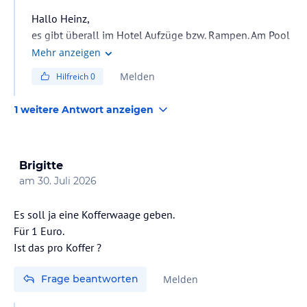
Hallo Heinz,
es gibt überall im Hotel Aufzüge bzw. Rampen. Am Pool
habe ich sogar gesehen, dass Liegen für einen
Mehr anzeigen
gehbehinderten Gast vom Hotel reserviert bzw. anders
Melden
Hilfreich
0
aufgebaut worden sind. So dass dieser sich besser
hinlegen konnte. Die Dusche auf dem Zimmer sind
1 weitere Antwort anzeigen
ebenerdig.
Brigitte
am
30. Juli 2026
Es soll ja eine Kofferwaage geben.
Für 1 Euro.
Ist das pro Koffer ?
Frage beantworten
Melden