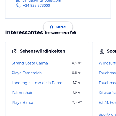
calidad@r2hotels.com
+34 928 873000
Karte
Interessantes in der Nähe
Sehenswürdigkeiten
Spor
Strand Costa Calma
0,3
km
Windsurf
Playa Esmeralda
0,6
km
Landenge Istmo de la Pared
1,7
km
Palmenhain
1,9
km
Kitesurfs
Playa Barca
2,3
km
Sport- un