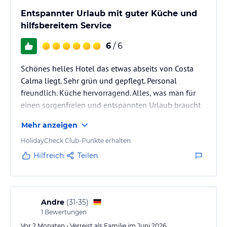
Entspannter Urlaub mit guter Küche und
hilfsbereitem Service
6
/ 6
Schönes helles Hotel das etwas abseits von Costa
Calma liegt. Sehr grün und gepflegt. Personal
freundlich. Küche hervorragend. Alles, was man für
einen sorgenfreien und entspannten Urlaub braucht
ist da.
Mehr anzeigen
HolidayCheck Club-Punkte erhalten
Hilfreich
Teilen
Andre
(
31-35
)
1
Bewertungen
Vor 2 Monaten • Verreist als Familie im Juni 2026