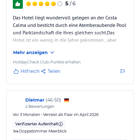
5
/ 6
Das Hotel liegt wundervoll gelegen an der Costa
Calma und besticht durch eine Atemberaubende Pool
und Parklandschaft die ihres gleichen sucht.Das
Hotel ist ein wenig in die Jahre gekommen , aber
besticht trotzdem durch einen besonderen Charme.
Mehr anzeigen
Es ist hell sauber und hat von fast jedem Punkt aus
einen unvergleichlichen Blick auf den Atlantik.
HolidayCheck Club-Punkte erhalten
Hilfreich
Teilen
Dietmar
(
46-50
)
2
Bewertungen
Vor 3 Monaten • Verreist als Paar im April 2026
Verifizierter Aufenthalt
Doppelzimmer Meerblick