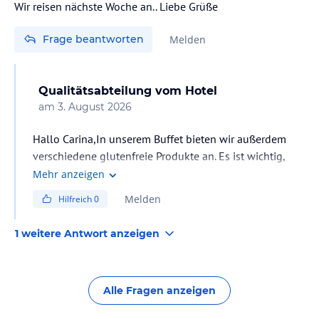
Wir reisen nächste Woche an.. Liebe Grüße
Frage beantworten
Melden
Qualitätsabteilung
vom Hotel
am
3. August 2026
Hallo Carina,In unserem Buffet bieten wir außerdem
verschiedene glutenfreie Produkte an. Es ist wichtig,
dass Sie uns vor Ihrer Anreise darüber informieren. Nach
Mehr anzeigen
Ihrer Ankunft wenden Sie sich bitte an unsere
Melden
Hilfreich
0
Rezeption, wo Ihnen das entsprechende Verfahren
erklärt wird und unser Team Sie gerne unterstützt.Mit
1 weitere Antwort anzeigen
freundlichen Grüssen Qualitätsabteilung
Alle Fragen anzeigen