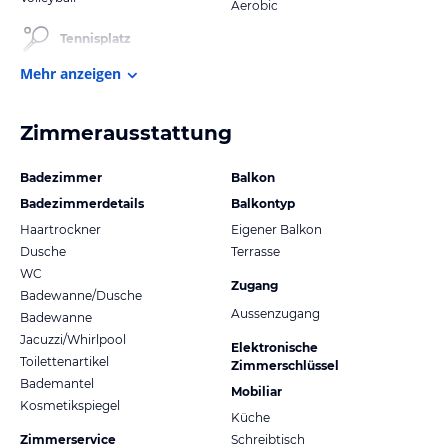
Aerobic
Tennisplatz
Mehr anzeigen
Zimmerausstattung
Badezimmer
Balkon
Badezimmerdetails
Balkontyp
Haartrockner
Eigener Balkon
Dusche
Terrasse
WC
Zugang
Badewanne/Dusche
Aussenzugang
Badewanne
Jacuzzi/Whirlpool
Elektronische
Toilettenartikel
Zimmerschlüssel
Bademantel
Mobiliar
Kosmetikspiegel
Küche
Zimmerservice
Schreibtisch