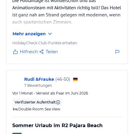
Die Poolanlage ist wunderschön und das
Wifi Lobby gratis (Zimmer mit Kosten).
Animationsteam mit Aktivitäten richtig toll! Das Hotel
ist ganz nah am Strand gelegen mit modernen, wenn
Doctor 24 Stunden.
auch spartanischen Zimmern.
Wäscherei Mit Aufpreis.
Wir waren leider enttäuscht vom Essen und AI
Mehr anzeigen
Angebot, Speisen in der Qualität
Fitnessraum.
unterdurchschnittlich und Getränke nur aus dem
HolidayCheck Club-Punkte erhalten
Automaten, selbst Wein. Personal überwiegend
Hilfreich
Teilen
Hinweis:
Allgemeine und unverbindliche
unmotiviert und mit sich selbst beschäftigt. Hotel ist
Hoteliers-/Veranstalter-/Kataloginformationen. Alle Angaben
in vielen Stellen renovierungsbedürftig. Meine.
ohne Gewähr und ohne Prüfung durch HolidayCheck. Bitte
lies vor der Buchung die verbindlichen
Begleitung hatte Geburtstag und vom Hotel keinerlei
Angebotsdetails
des
jeweiligen Veranstalters.
Aufmerksamkeit, schade.
Rudi &Frauke
(
46-50
)
7
Bewertungen
Vor 1 Monat • Verreist als Paar im Juni 2026
Verifizierter Aufenthalt
Double Room Sea View
Sommer Urlaub im R2 Pajara Beach