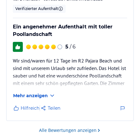
Verifizierter Aufenthalt
Ein angenehmer Aufenthalt mit toller
Poollandschaft
5
/ 6
Wir sind/waren für 12 Tage im R2 Pajara Beach und
sind mit unserem Urlaub sehr zufrieden. Das Hotel ist
sauber und hat eine wunderschöne Poollandschaft
mit einem sehr schön gepflegten Garten. Die Zimmer
sind einfach gehalten und wurden vor kurzem
Mehr anzeigen
renoviert. Die Anlage hat im Großen und Ganzen
einen Charme und wir können sie weiterempfehlen.
Hilfreich
Teilen
Alle Bewertungen anzeigen