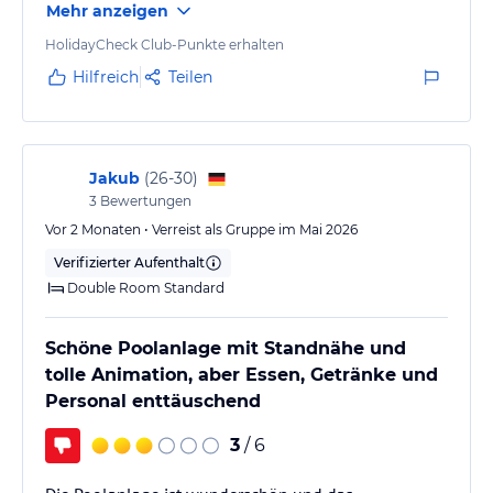
Mehr anzeigen
Restaurant a la carte
HolidayCheck Club-Punkte erhalten
Gastronomische Spezialitäten und eine große Auswahl an Weinen
Internationale Küche
Hilfreich
Teilen
Zwei Tage in der Woche geöffnet. Reservierungen an der
Rezeption.
Sport und Unterhaltung
Jakub
(
26-30
)
Tauchschule / Gymnasium (08.00 bis 20.00 Uhr) / Aerobicraum /
3
Bewertungen
Beachvolleyballplatz / Tennisplatz / Mehrzweckplatz / Aktivitäten:
Vor 2 Monaten • Verreist als Gruppe im Mai 2026
Schießen auf dem
Bogen, Petanque, Tischtennis, Darts, Wassergymnastik
Verifizierter Aufenthalt
Double Room Standard
Sonstige Einrichtungen und Services
In unserem Spa & Wellness können Sie sich in einer
Schöne Poolanlage mit Standnähe und
paradiesischen Umgebung mit den besten Einrichtungen
tolle Animation, aber Essen, Getränke und
entspannen, darunter Türkisches Bad, Finnische Sauna,
Personal enttäuschend
Dampfbäder, Whirlpools, Sprudelbetten und Druckdüsen.
3
/ 6
24-Stundenrezeption.