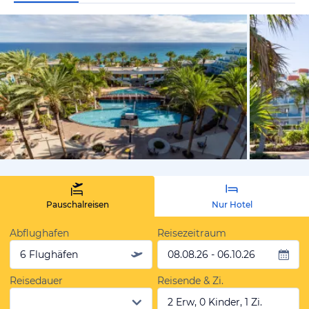
vom Hotelie
Pauschalreisen
Nur Hotel
Abflughafen
Reisezeitraum
6 Flughäfen
08.08.26 - 06.10.26
Reisedauer
Reisende & Zi.
2 Erw, 0 Kinder, 1 Zi.