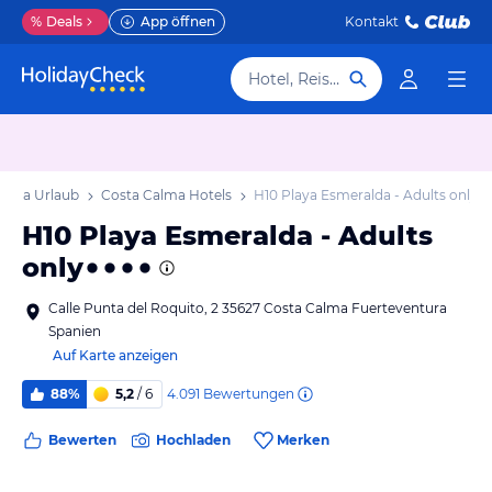
%
Deals
App öffnen
Kontakt
Hotel, Reiseziel
alma Urlaub
Costa Calma Hotels
H10 Playa Esmeralda - Adults only
H10 Playa Esmeralda - Adults
only
Calle Punta del Roquito, 2 35627 Costa Calma Fuerteventura
Spanien
Auf Karte anzeigen
4.091
Bewertungen
88%
5,2
/ 6
Bewerten
Hochladen
Merken