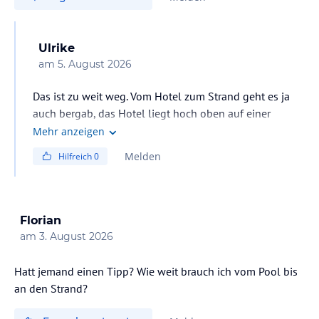
Ulrike
am
5. August 2026
Das ist zu weit weg. Vom Hotel zum Strand geht es ja
auch bergab, das Hotel liegt hoch oben auf einer
Klippe. Mal ganz abgesehen davon, denke ich, dass das
Mehr anzeigen
auch nicht gewünscht ist. Der Strand gehört nicht zum
Melden
Hilfreich
0
Hotel, sondern ist öffentlich. Wir waren im H 10 Tindaya
nebenan. Wir haben niemanden gesehen, der Getränke
vom Pool zum Strand mitgebracht hätte. Wir sind
tagsüber immer mal hoch ins Hotel an die Poolbar, und
Florian
haben dort gemütlich was getrunken, und danach
am
3. August 2026
wieder runter zum Strand.
Hatt jemand einen Tipp? Wie weit brauch ich vom Pool bis
an den Strand?