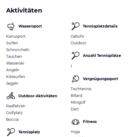
Aktivitäten
Wassersport
Tennisplatzdetails
Kanusport
Gebühr
Surfen
Outdoor
Schnorcheln
Anzahl Tennisplätze
Tauchen
Wasserski
1
Angeln
Kitesurfen
Vergnügungssport
Segeln
Tischtennis
Billard
Outdoor-Aktivitäten
Minigolf
Radfahren
Dart
Golfplatz
Boccia
Fitness
Yoga
Tennisplatz