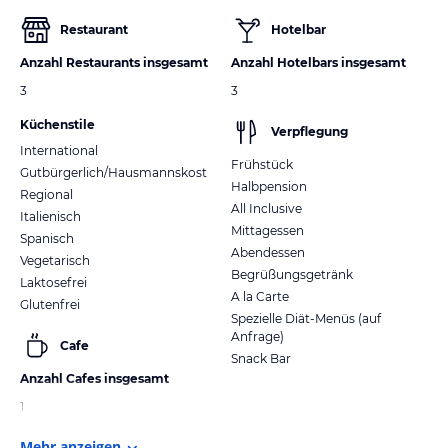
Restaurant
Hotelbar
Anzahl Restaurants insgesamt
Anzahl Hotelbars insgesamt
3
3
Küchenstile
Verpflegung
International
Frühstück
Gutbürgerlich/Hausmannskost
Halbpension
Regional
All Inclusive
Italienisch
Mittagessen
Spanisch
Abendessen
Vegetarisch
Begrüßungsgetränk
Laktosefrei
A la Carte
Glutenfrei
Spezielle Diät-Menüs (auf
Anfrage)
Cafe
Snack Bar
Anzahl Cafes insgesamt
1
Mehr anzeigen