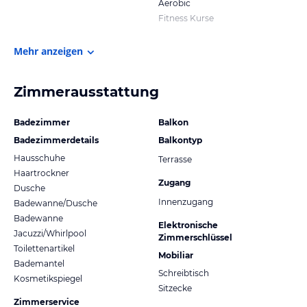
Aerobic
Fitness Kurse
Mehr anzeigen
Zimmerausstattung
Badezimmer
Balkon
Badezimmerdetails
Balkontyp
Hausschuhe
Terrasse
Haartrockner
Zugang
Dusche
Innenzugang
Badewanne/Dusche
Badewanne
Elektronische
Jacuzzi/Whirlpool
Zimmerschlüssel
Toilettenartikel
Mobiliar
Bademantel
Schreibtisch
Kosmetikspiegel
Sitzecke
Zimmerservice