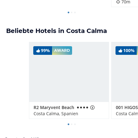
70m
Beliebte Hotels in Costa Calma
99%
100%
AWARD
R2 Maryvent Beach
001 HIGO
Costa Calma, Spanien
Costa Cal