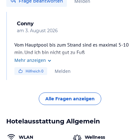
Frage beantworten
Melden
Conny
am
3. August 2026
Vom Hauptpool bis zum Strand sind es maximal 5-10
min. Und ich bin nicht gut zu Fuß
Er ist durch die Anlage und anschließend über eine
Mehr anzeigen
Holztreppe gut zu gehen
Melden
Hilfreich
0
Alle Fragen anzeigen
Hotelausstattung Allgemein
WLAN
Wellness