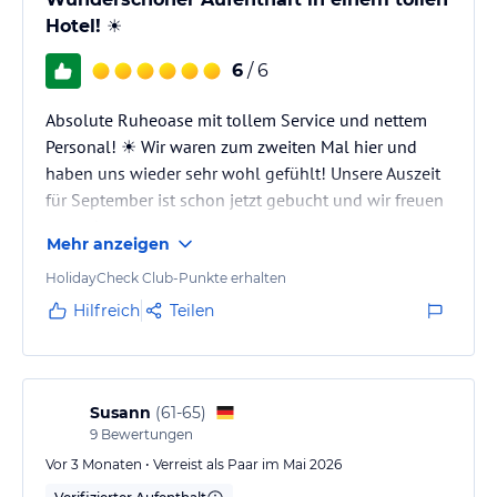
Sonstige Einrichtungen und Services
Hotel! ☀️
WLAN können Sie kostenfrei nutzen. Im Haus befinden sich eine
Boutique für Kleidung und Geschenke sowie ein Friseur. Gegen
6
/ 6
eine Gebühr ist der Wäscheservice nutzbar. Zusätzlich sind drei
klimatisierte Tagungsräume mit Equipment im Hotel vorhanden.
Absolute Ruheoase mit tollem Service und nettem
Personal! ☀️ Wir waren zum zweiten Mal hier und
Hinweis:
Allgemeine und unverbindliche
haben uns wieder sehr wohl gefühlt! Unsere Auszeit
Hoteliers-/Veranstalter-/Kataloginformationen. Alle Angaben
für September ist schon jetzt gebucht und wir freuen
ohne Gewähr und ohne Prüfung durch HolidayCheck. Bitte
uns sehr.
lies vor der Buchung die verbindlichen
Angebotsdetails
des
Mehr anzeigen
jeweiligen Veranstalters.
HolidayCheck Club-Punkte erhalten
Hilfreich
Teilen
Susann
(
61-65
)
9
Bewertungen
Vor 3 Monaten • Verreist als Paar im Mai 2026