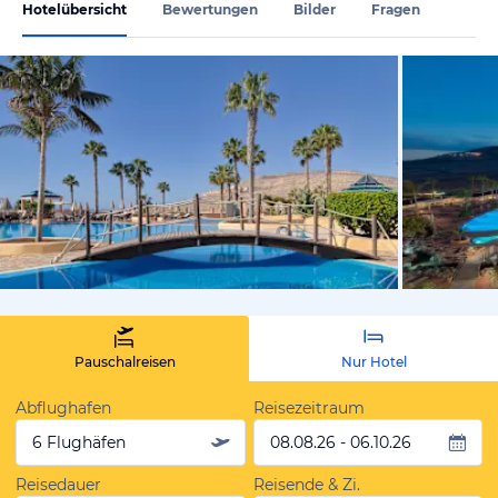
Hotelübersicht
Bewertungen
Bilder
Fragen
vom Hotelie
Pauschalreisen
Nur Hotel
Abflughafen
Reisezeitraum
6 Flughäfen
08.08.26 - 06.10.26
Reisedauer
Reisende & Zi.