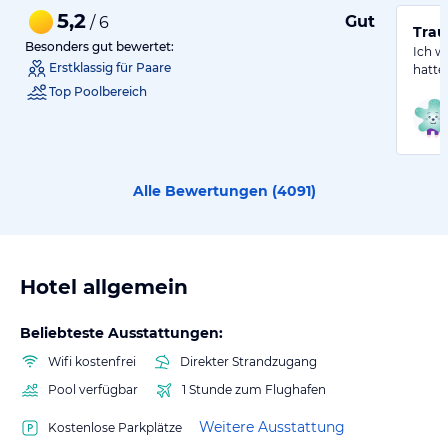
5,2
Gut
/ 6
Trau
Besonders gut bewertet:
Ich w
Erstklassig für Paare
hatte
Top Poolbereich
Alle Bewertungen (
4091
)
Hotel allgemein
Beliebteste Ausstattungen:
Wifi kostenfrei
Direkter Strandzugang
Pool verfügbar
1 Stunde zum Flughafen
Weitere Ausstattung
Kostenlose Parkplätze