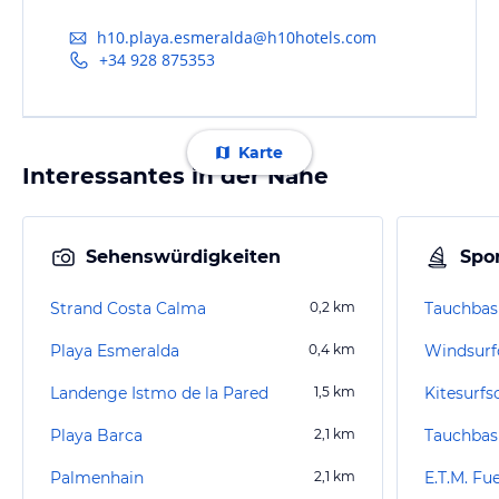
h10.playa.esmeralda@h10hotels.com
+34 928 875353
Karte
Interessantes in der Nähe
Sehenswürdigkeiten
Spor
Strand Costa Calma
0,2
km
Playa Esmeralda
0,4
km
Windsurf
Landenge Istmo de la Pared
1,5
km
Kitesurfs
Playa Barca
2,1
km
Palmenhain
2,1
km