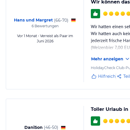
Wir können das 
Hans und Margret
(
66-70
)
Wir hatten einen se
6
Bewertungen
Wir hatten auch ke
Vor 1 Monat • Verreist als Paar im
jederzeit frische 
Juni 2026
(Weizenbier 7,00 EU
hinzuliefern. Das 
Mehr anzeigen
HolidayCheck Club-Pu
Hilfreich
Tei
Toller Urlaub i
DaniSon
(
46-50
)