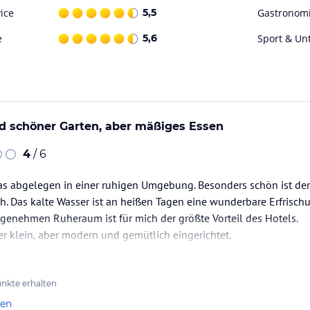
uchung die verbindlichen
Angebotsdetails
des
ice
5,5
Gastronom
e
5,6
Sport & Un
d schöner Garten, aber mäßiges Essen
4
/ 6
as abgelegen in einer ruhigen Umgebung. Besonders schön ist der
. Das kalte Wasser ist an heißen Tagen eine wunderbare Erfrisch
enehmen Ruheraum ist für mich der größte Vorteil des Hotels.
r klein, aber modern und gemütlich eingerichtet.
mmer gibt es nur kleine Seifenstücke. Duschgel, Shampoo und an
gestellt. Das ist kein…
nkte erhalten
len