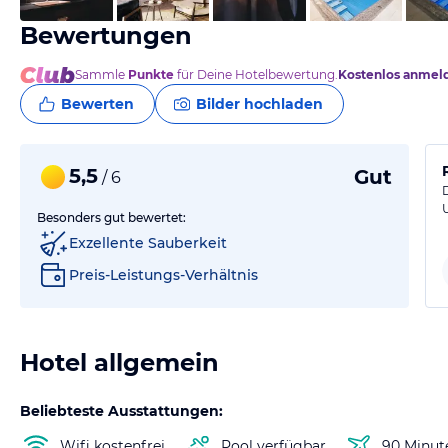
Bewertungen
Sammle
Punkte
für Deine Hotelbewertung.
Kostenlos anmel
Bewerten
Bilder hochladen
5,5
Gut
/ 6
Besonders gut bewertet:
Exzellente Sauberkeit
Preis-Leistungs-Verhältnis
Hotel allgemein
Beliebteste Ausstattungen:
Wifi kostenfrei
Pool verfügbar
90 Minut