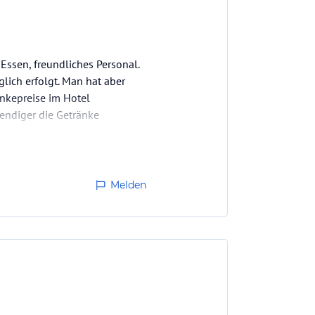
Essen, freundliches Personal.
lich erfolgt. Man hat aber
änkepreise im Hotel
wendiger die Getränke
um Gäste…
Melden