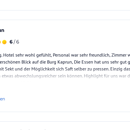
un
6
/ 6
g. Hotel sehr wohl gefühlt, Personal war sehr freundlich, Zimmer w
schönen Blick auf die Burg Kaprun, Die Essen hat uns sehr gut g
t Sekt und der Möglichkeit sich Saft selber zu pressen. Einzig das 
n etwas abwechslungsreicher sein können. Highlight für uns war d
bereits ab 07:30 genutzt werden.
len