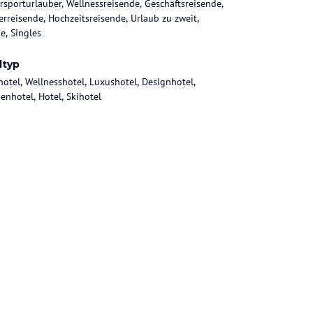
rsporturlauber, Wellnessreisende, Geschäftsreisende,
rreisende, Hochzeitsreisende, Urlaub zu zweit,
e, Singles
ltyp
hotel, Wellnesshotel, Luxushotel, Designhotel,
ienhotel, Hotel, Skihotel