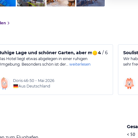
den
Ruhige Lage und schöner Garten, aber mäßiges Essen
4
/ 6
Soulis
Das Hotel liegt etwas abgelegen in einer ruhigen
Wir habe
Umgebung. Besonders schön ist der…
weiterlesen
sehr fr
Doris
46-50
•
Mai 2026
Aus Deutschland
Gesa
< 50
en zum Flughafen