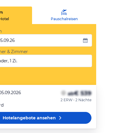
Hotel
Pauschalreisen
m
05.09.26
mer & Zimmer
der, 1 Zi.
€ 539
 05.09.2026
ab
2 ERW • 2 Nächte
rd
Hotelangebote
ansehen