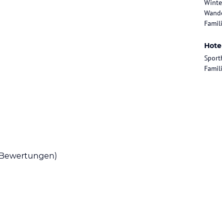
Winte
Wande
Famili
 zur Mittagszeit und abends zum Place to be
Hote
Sport
Famil
. Die raffinierten Gerichte unseres
 und internationalen High Class Cuisine.
f exotische Esskulturen und Superfoods. Die
en Sinneserlebnisse im Restaurant SOUL Kitchen
Bewertungen)
ataloginformationen. Alle Angaben ohne