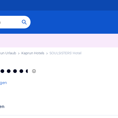
un Urlaub
Kaprun Hotels
SOULSISTERS' Hotel
igen
en