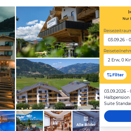
Nur 
Reisezeitrau
03.09.26 - 
Reiseteilneh
2 Erw, 0 Kin
vom Hotelier, Juni 2018
Filter
03.09.2026 -
Halbpension
Suite Standa
vom Hotelier, Juni 2018
Alle Bilder
(
256
)