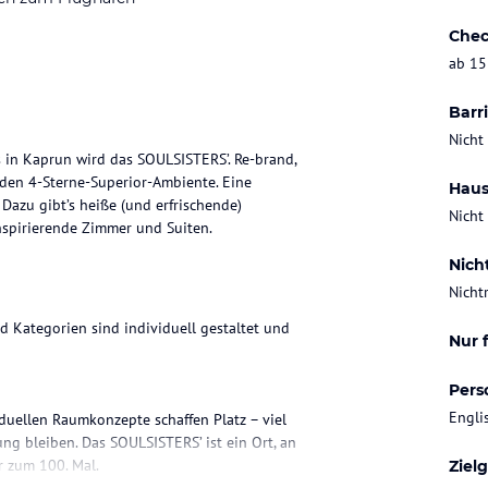
Chec
ab 15
Barri
Nicht
 in Kaprun wird das SOULSISTERS’. Re-brand,
nden 4-Sterne-Superior-Ambiente. Eine
Haus
Dazu gibt’s heiße (und erfrischende)
Nicht
nspirierende Zimmer und Suiten.
Nich
Nicht
 Kategorien sind individuell gestaltet und
Nur 
Pers
Engli
viduellen Raumkonzepte schaffen Platz – viel
ng bleiben. Das SOULSISTERS’ ist ein Ort, an
 zum 100. Mal.
Ziel