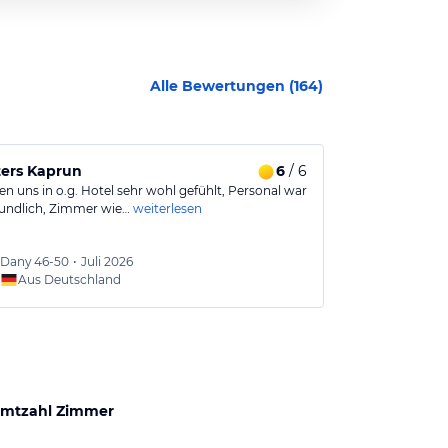
Alle Bewertungen (
164
)
ters Kaprun
6
/ 6
Wir können 
n uns in o.g. Hotel sehr wohl gefühlt, Personal war
Wir hatten ein
eundlich, Zimmer wie…
weiterlesen
Hotel. Tolle Zi
Dany
46-50
•
Juli 2026
Hans u
Aus Deutschland
Aus
mtzahl Zimmer