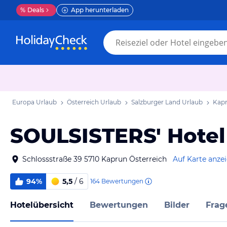
%
Deals
App herunterladen
Europa Urlaub
Österreich Urlaub
Salzburger Land Urlaub
Kapr
SOULSISTERS' Hotel
Schlossstraße 39 5710 Kaprun Österreich
Auf Karte anze
94%
5,5
/ 6
164
Bewertungen
Hotelübersicht
Bewertungen
Bilder
Frag