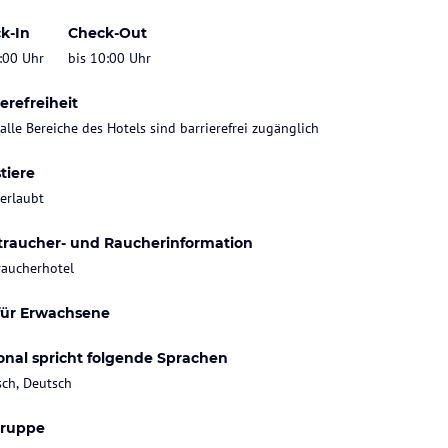
k-In
Check-Out
:00 Uhr
bis 10:00 Uhr
erefreiheit
 alle Bereiche des Hotels sind barrierefrei zugänglich
tiere
 erlaubt
traucher- und Raucherinformation
raucherhotel
für Erwachsene
onal spricht folgende Sprachen
sch, Deutsch
gruppe