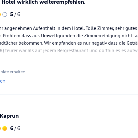
Hotel wirklich weiterempfehlen.
5
/ 6
hr angenehmen Aufenthalt in dem Hotel. Tolle Zimmer, sehr gutes 
in Problem dass aus Umweltgründen die Zimmerreinigung nicht täg
Handtücher bekommen. Wir empfanden es nur negativ dass die Getr
R) teurer war als auf jedem Bergrestaurant und dorthin es es auf
war vielleicht auch der Grund weshalb abends an der Hotelbar ka
nkte erhalten
len
n Kaprun
6
/ 6