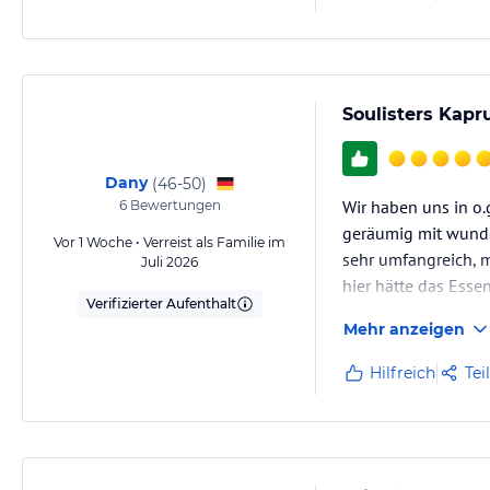
Soulisters Kapr
Dany
(
46-50
)
Wir haben uns in o.
6
Bewertungen
geräumig mit wunder
Vor 1 Woche • Verreist als Familie im
sehr umfangreich, mi
Juli 2026
hier hätte das Esse
Verifizierter Aufenthalt
dieser konnte auch 
Mehr anzeigen
Wir würden/…
Hilfreich
Tei