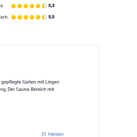
ie
5,3
terh.
5,5
 gepflegte Garten mit Liegen
ung. Der Sauna-Bereich mit
dere Pflegeprodukte werden
Melden