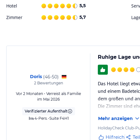
Gewähr und ohne Prüfung durch HolidayCheck. Bitte lies vor der B
Hotel
5,5
Serv
jeweiligen Veranstalters.
Zimmer
5,7
Lag
Ruhige Lage un
Doris
(
46-50
)
Das Hotel liegt etw
2
Bewertungen
und einem Badeteich
Vor 2 Monaten • Verreist als Familie
dem großen und ang
im Mai 2026
Die Zimmer sind ehe
Verifizierter Aufenthalt
Wichtig: Im Badezi
Mehr anzeigen
4-Pers.-Suite F4H1
nicht zur Verfügung 
HolidayCheck Club-Pu
Hilfreich
Tei