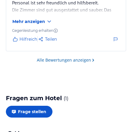
Personal ist sehr freundlich und hilfsbereit.
Die Zimmer sind gut ausgestattet und sauber. Das
Frühstück ist sehr gut mit ausreichend Auswahl.
Mehr anzeigen
Das Restaurant hat eine ausreichende Speisekarte
und die Speisen sind sehr gut.
Gegenleistung erhalten
Wir kommen mit Sicherheit noch mal zurück, weil wir
Hilfreich
Teilen
eine schöne Zeit bei Hotel Orchidee gehabt haben.
Alle Bewertungen anzeigen
Fragen zum Hotel
(
1
)
Frage stellen