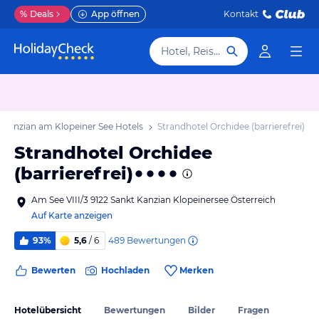
%
Deals
App öffnen
Kontakt
Hotel, Reiseziel
. Kanzian am Klopeiner See Hotels
Strandhotel Orchidee (barrierefrei)
Strandhotel Orchidee
(barrierefrei)
Am See VIII/3 9122 Sankt Kanzian Klopeinersee Österreich
Auf Karte anzeigen
489
Bewertungen
93%
5,6
/ 6
Bewerten
Hochladen
Merken
Hotelübersicht
Bewertungen
Bilder
Fragen