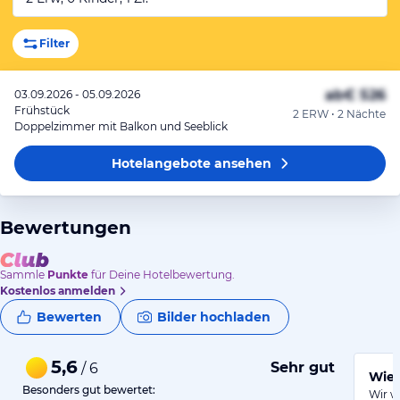
Filter
ab
€ 526
03.09.2026 - 05.09.2026
Frühstück
2 ERW • 2 Nächte
Doppelzimmer mit Balkon und Seeblick
Hotelangebote
ansehen
Bewertungen
Sammle
Punkte
für Deine Hotelbewertung.
Kostenlos anmelden
Bewerten
Bilder hochladen
5,6
Sehr gut
/ 6
Wied
Besonders gut bewertet:
Wir w