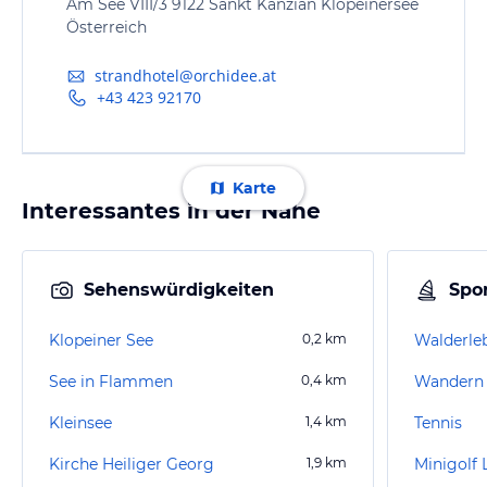
Am See VIII/3 9122 Sankt Kanzian Klopeinersee
Österreich
strandhotel@orchidee.at
+43 423 92170
Karte
Interessantes in der Nähe
Sehenswürdigkeiten
Spor
Klopeiner See
0,2
km
Walderleb
See in Flammen
0,4
km
Wandern K
Kleinsee
1,4
km
Tennis
Kirche Heiliger Georg
1,9
km
Minigolf