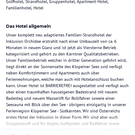
Golfhotel, Strandhotel, Gruppenhotel, Apartment-Hotel,
Familienhotel, Hotel
Das Hotel allgemein
Unser komplett neu adaptiertes Familien-Strandhotel der
Inklusion Orchidee erstrahlt nach einer Umbauzeit von ca. 6
Monaten in neuem Glanz und ist jetzt als Viersterne Betrieb
kategorisiert und gehört zu den Kärntner Qualitätsbetrieben.
Unser Familienbetrieb welcher in dritter Generation geführt wird,
liegt direkt an der Sonnenseite des Klopeiner Sees und verfügt
neben Komfortzimmern und Apartments auch über
Ferienwohnungen, welche man auch mit Hotelanschluss buchen
kann. Unser Hotel ist BARRIEREFREI ausgestattet und verfügt auch
über einen traumhaften hauseigenen Badestrand mit neuem
Badesteg und neuem Wasserlift für Rollifahrer soweie einer
Seesauna mit Blick über den See - übrigens einzigartig in unserer
Ferienregion Klopeiner See - Südkärnten. Wir sind Österreichs
erstes Hotel der Inklusion in dieser Form. Wir sind aber auch
Gruppenprofi und für Angler, Golfspieler und Radfahrer sowie
Wanderer bestens ausgestattet. Golfplatz gibt es in unmittelbarer