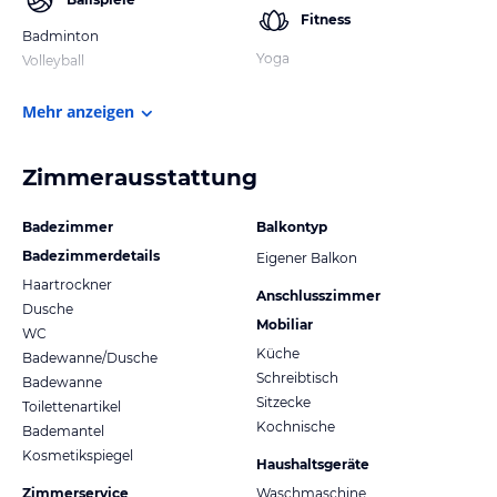
Fitness
Badminton
Yoga
Volleyball
Mehr anzeigen
Zimmerausstattung
Badezimmer
Balkontyp
Badezimmerdetails
Eigener Balkon
Haartrockner
Anschlusszimmer
Dusche
Mobiliar
WC
Küche
Badewanne/Dusche
Schreibtisch
Badewanne
Sitzecke
Toilettenartikel
Kochnische
Bademantel
Kosmetikspiegel
Haushaltsgeräte
Zimmerservice
Waschmaschine