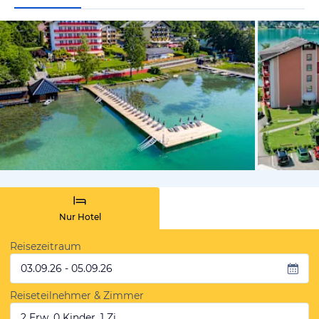
vom Hotelie
Nur Hotel
Reisezeitraum
03.09.26 - 05.09.26
Reiseteilnehmer & Zimmer
2 Erw, 0 Kinder, 1 Zi.