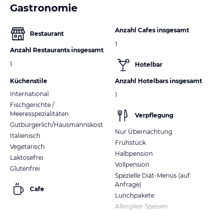
Gastronomie
Anzahl Cafes insgesamt
Restaurant
1
Anzahl Restaurants insgesamt
1
Hotelbar
Küchenstile
Anzahl Hotelbars insgesamt
International
1
Fischgerichte /
Meeresspezialitäten
Verpflegung
Gutbürgerlich/Hausmannskost
Nur Übernachtung
Italienisch
Frühstück
Vegetarisch
Halbpension
Laktosefrei
Vollpension
Glutenfrei
Spezielle Diät-Menüs (auf
Anfrage)
Cafe
Lunchpakete
Allergiker Speisen