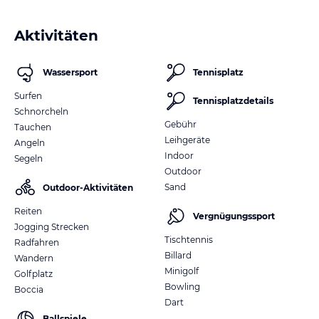
Aktivitäten
Wassersport
Tennisplatz
Surfen
Tennisplatzdetails
Schnorcheln
Gebühr
Tauchen
Leihgeräte
Angeln
Indoor
Segeln
Outdoor
Sand
Outdoor-Aktivitäten
Reiten
Vergnügungssport
Jogging Strecken
Tischtennis
Radfahren
Billard
Wandern
Minigolf
Golfplatz
Bowling
Boccia
Dart
Ballspiele