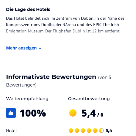
Die Lage des Hotels
Das Hotel befindet sich im Zentrum von Dublin, in der Nähe des
Kongresszentrums Dublin, der 3Arena und des EPIC The Irish
Emigration Museum. Der Flughafen Dublin ist 12 km entfernt.
Zimmer / Unterbringung im Hotel
Mehr anzeigen
Die Zimmer sind mit Klimaanlage, Heizung und entweder einem
Doppelbett oder einem Queensize-Bett ausgestattet. Zusätzlich
stehen ein Schreibtisch, eine Tee-/Kaffeemaschine, ein Bügelset
und eine Hosenpresse zur Verfügung. Zu den Annehmlichkeiten
Informativste Bewertungen
(von
5
gehören auch ein Telefon und kostenloses WLAN. Jedes Zimmer
verfügt über ein eigenes Badezimmer mit Dusche und
Bewertungen)
Haartrockner. Rollstuhlgerechte Zimmer und Familien- sowie
Nichtraucherzimmer sind buchbar.
Weiterempfehlung
Gesamtbewertung
100
%
5,4
Gastronomie im Hotel
/ 6
Den Gästen steht ein Restaurant, ein Café und eine Bar zur
Verfügung. Täglich werden Frühstück und Mittagessen angeboten,
Hotel
5,4
wobei auf spezielle Bedürfnisse wie Diätgerichte und