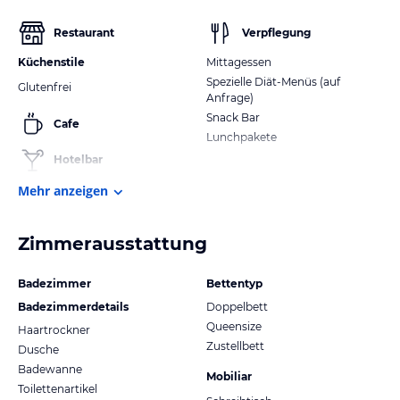
Restaurant
Verpflegung
Küchenstile
Mittagessen
Spezielle Diät-Menüs (auf
Glutenfrei
Anfrage)
Snack Bar
Cafe
Lunchpakete
Hotelbar
Mehr anzeigen
Zimmerausstattung
Badezimmer
Bettentyp
Badezimmerdetails
Doppelbett
Queensize
Haartrockner
Zustellbett
Dusche
Badewanne
Mobiliar
Toilettenartikel