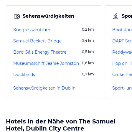
Sehenswürdigkeiten
Spor
Kongresszentrum
0,2
km
Bootstou
Samuel Beckett Bridge
0,4
km
DART Ser
Bord Gáis Energy Theatre
0,5
km
Paddywag
Museumsschiff Jeanie Johnston
0,6
km
Hop on H
Docklands
0,7
km
Croke Pa
Sehenswürdigkeiten in Dublin
Sport- un
Hotels in der Nähe von The Samuel
Hotel, Dublin City Centre