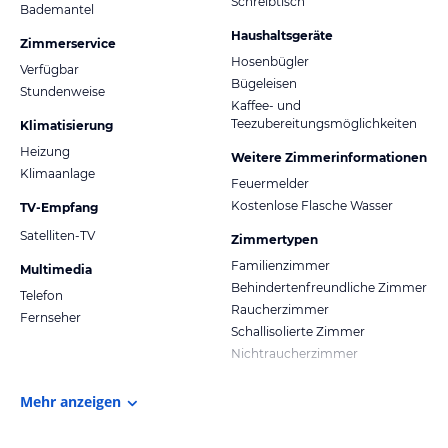
Schreibtisch
Bademantel
Haushaltsgeräte
Zimmerservice
Hosenbügler
Verfügbar
Bügeleisen
Stundenweise
Kaffee- und
Teezubereitungsmöglichkeiten
Klimatisierung
Heizung
Weitere Zimmerinformationen
Klimaanlage
Feuermelder
Kostenlose Flasche Wasser
TV-Empfang
Satelliten-TV
Zimmertypen
Familienzimmer
Multimedia
Behindertenfreundliche Zimmer
Telefon
Raucherzimmer
Fernseher
Schallisolierte Zimmer
Nichtraucherzimmer
Mehr anzeigen