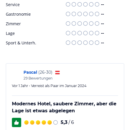
Kindermenüs Rücksicht genommen wird.
Service
--
Sport und Unterhaltung
Gastronomie
--
Das Hotel bietet ein Fitnessstudio, in dem die Gäste nach einem
Zimmer
--
erlebnisreichen Tag die Möglichkeit haben, Trainingseinheiten zu
Lage
--
absolvieren und sich zu entspannen.
Sport & Unterh.
--
Hinweis:
Verfasst von HolidayCheck mit Hilfe von KI. Alle
Angaben ohne Gewähr. Bitte lies vor der Buchung die
verbindlichen
Angebotsdetails
des jeweiligen Veranstalters.
Pascal
(
26-30
)
29
Bewertungen
Vor 1 Jahr • Verreist als Paar im Januar 2024
Modernes Hotel, saubere Zimmer, aber die
Lage ist etwas abgelegen
5,3
/ 6