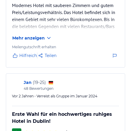
Modernes Hotel mit sauberen Zimmern und gutem
Preis/Leistungsverhältnis. Das Hotel befindet sich in
einem Gebiet mit sehr vielen Bürokomplexen. Bis in
die belebten Gegenden mit vielen Restaurants/Bars
und Sehenswürdigkeiten geht man entweder 20-
Mehr anzeigen
30min zu Fuß, oder man nimmt die Straßenbahn, die
nur wenige Meter vom Hotel entfernt hält. Alles in
Meilengutschrift erhalten
allem kann ich das Hotel aber sehr empfehlen.
Hilfreich
Teilen
Jan
(
19-25
)
48
Bewertungen
Vor 2 Jahren • Verreist als Gruppe im Januar 2024
Erste Wahl für ein hochwertiges ruhiges
Hotel in Dublin!