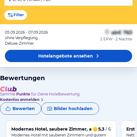
Filter
ab
€ 763
05.09.2026 - 07.09.2026
ohne Verpflegung
2 ERW • 2 Nächte
Deluxe-Zimmer
Hotelangebote
ansehen
Bewertungen
Sammle
Punkte
für Deine Hotelbewertung.
Kostenlos anmelden
Bewerten
Bilder hochladen
Modernes Hotel, saubere Zimmer, aber die Lage ist et
5,3
/ 6
Erst
Modernes Hotel mit sauberen Zimmern und gutem
Nette