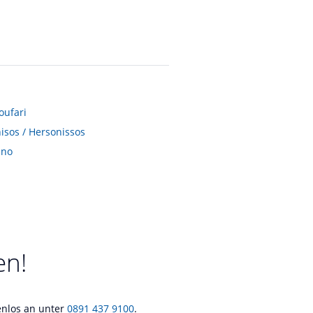
oufari
isos / Hersonissos
ano
en!
tenlos an unter
0891 437 9100
.