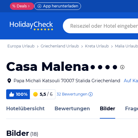
%
Deals
App herunterladen
Europa Urlaub
Griechenland Urlaub
Kreta Urlaub
Malia Urlaub
Casa Malena
Papa Michali Katsouli 70007 Stalida Griechenland
Auf Ka
100%
5,5
/ 6
32
Bewertungen
Hotelübersicht
Bewertungen
Bilder
Frag
Bilder
(
18
)