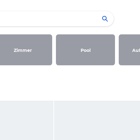
Zimmer
Pool
Au