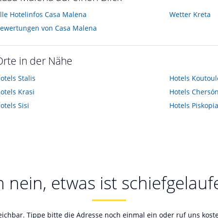
lle Hotelinfos Casa Malena
Wetter Kreta
ewertungen von Casa Malena
Orte in der Nähe
otels
Stalis
Hotels
Koutoul
otels
Krasi
Hotels
Chersón
otels
Sisi
Hotels
Piskopi
 nein, etwas ist schiefgelauf
reichbar. Tippe bitte die Adresse noch einmal ein oder ruf uns kos