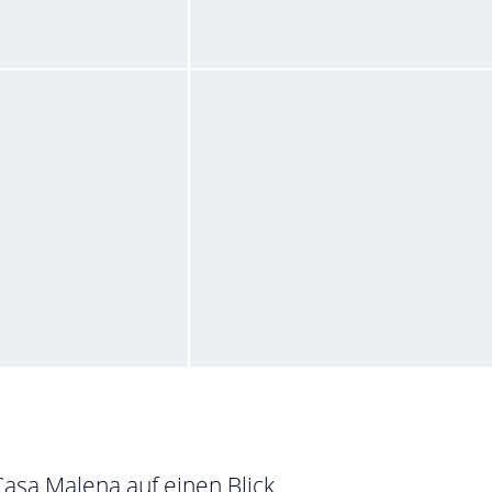
 dekoriert
Bad
ist im September 2018
von Karola • Verreist im September 2018
Hauses
Dusche
ist im September 2018
von Karola • Verreist im September 2018
Casa Malena auf einen Blick