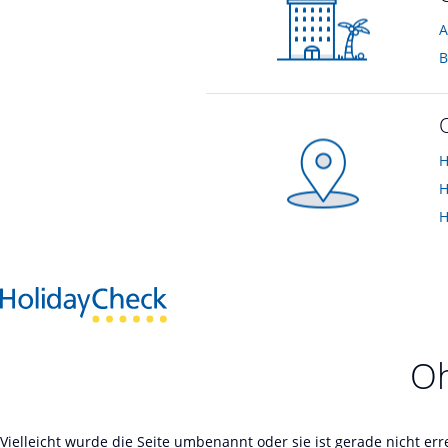
A
B
H
H
H
Oh
Vielleicht wurde die Seite umbenannt oder sie ist gerade nicht er