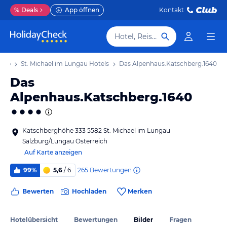
%
Deals
App öffnen
Kontakt
Hotel, Reiseziel
laub
St. Michael im Lungau Hotels
Das Alpenhaus.Katschberg.1640
Das
Alpenhaus.Katschberg.1640
Katschberghöhe 333 5582 St. Michael im Lungau
Salzburg/Lungau Österreich
Auf Karte anzeigen
265
Bewertungen
99%
5,6
/ 6
Bewerten
Hochladen
Merken
Hotelübersicht
Bewertungen
Bilder
Fragen