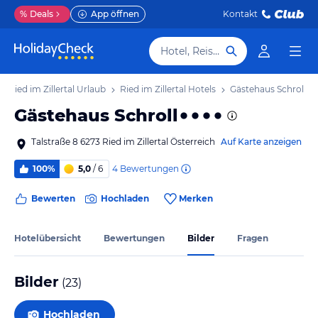
%
Deals
App öffnen
Kontakt
Hotel, Reiseziel
Ried im Zillertal Urlaub
Ried im Zillertal Hotels
Gästehaus Schroll
Gästehaus Schroll
Talstraße 8 6273 Ried im Zillertal Österreich
Auf Karte anzeigen
4
Bewertungen
100%
5,0
/ 6
Bewerten
Hochladen
Merken
Hotelübersicht
Bewertungen
Bilder
Fragen
Bilder
(
23
)
Hochladen