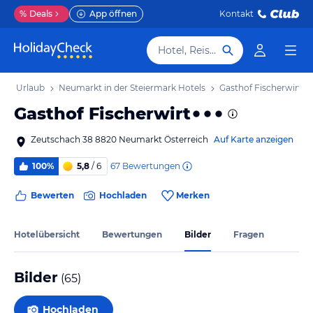
%
Deals
App öffnen
Kontakt
Hotel, Reiseziel
ark Urlaub
Neumarkt in der Steiermark Hotels
Gasthof Fischerwirt
Gasthof Fischerwirt
Zeutschach 38 8820 Neumarkt Österreich
Auf Karte anzeigen
67
Bewertungen
100%
5,8
/ 6
Bewerten
Hochladen
Merken
Hotelübersicht
Bewertungen
Bilder
Fragen
Bilder
(
65
)
Hochladen