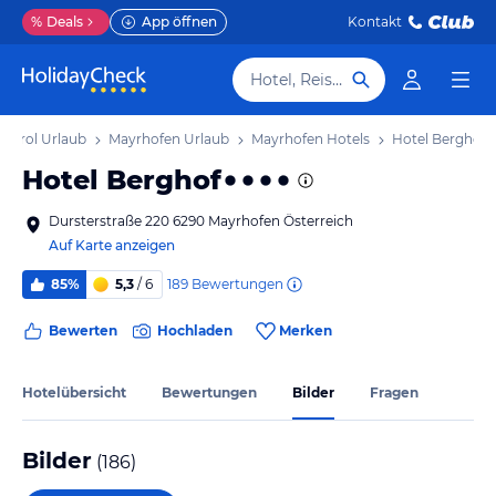
%
Deals
App öffnen
Kontakt
Hotel, Reiseziel
Tirol Urlaub
Mayrhofen Urlaub
Mayrhofen Hotels
Hotel Berghof
Hotel Berghof
Dursterstraße 220 6290 Mayrhofen Österreich
Auf Karte anzeigen
189
Bewertungen
85%
5,3
/ 6
Bewerten
Hochladen
Merken
Hotelübersicht
Bewertungen
Bilder
Fragen
Bilder
(
186
)