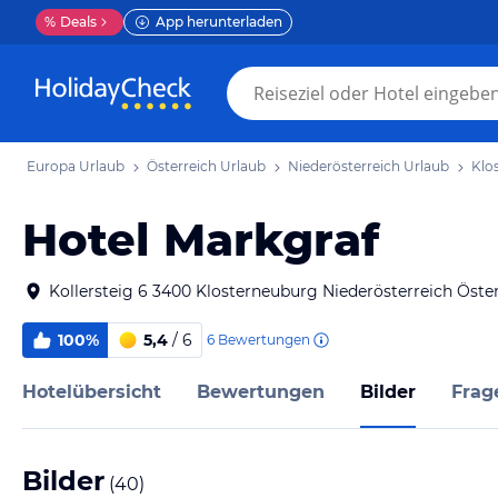
%
Deals
App herunterladen
Europa Urlaub
Österreich Urlaub
Niederösterreich Urlaub
Klo
Hotel Markgraf
Kollersteig 6 3400 Klosterneuburg Niederösterreich Öste
100%
5,4
/ 6
6
Bewertungen
Hotelübersicht
Bewertungen
Bilder
Frag
Bilder
(
40
)