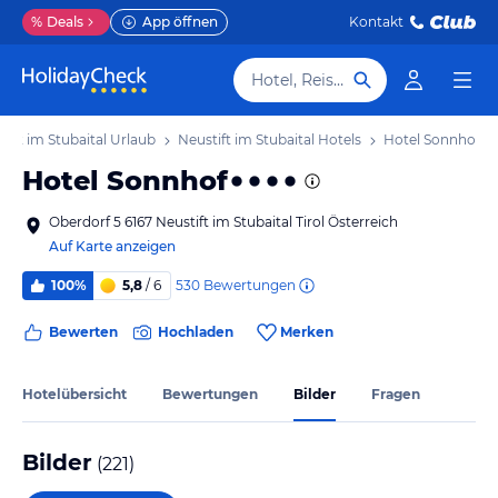
%
Deals
App öffnen
Kontakt
Hotel, Reiseziel
tift im Stubaital Urlaub
Neustift im Stubaital Hotels
Hotel Sonnhof
Hotel Sonnhof
Oberdorf 5 6167 Neustift im Stubaital Tirol Österreich
Auf Karte anzeigen
530
Bewertungen
100%
5,8
/ 6
Bewerten
Hochladen
Merken
Hotelübersicht
Bewertungen
Bilder
Fragen
Bilder
(
221
)