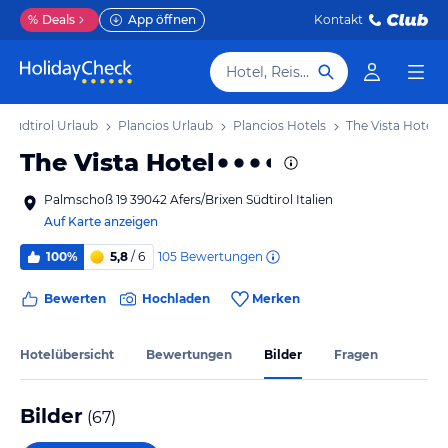
%
Deals
App öffnen
Kontakt
Hotel, Reiseziel
Südtirol Urlaub
Plancios Urlaub
Plancios Hotels
The Vista Hotel
The Vista Hotel
Palmschoß 19 39042 Afers/Brixen Südtirol Italien
Auf Karte anzeigen
105
Bewertungen
100%
5,8
/ 6
Bewerten
Hochladen
Merken
Hotelübersicht
Bewertungen
Bilder
Fragen
Bilder
(
67
)