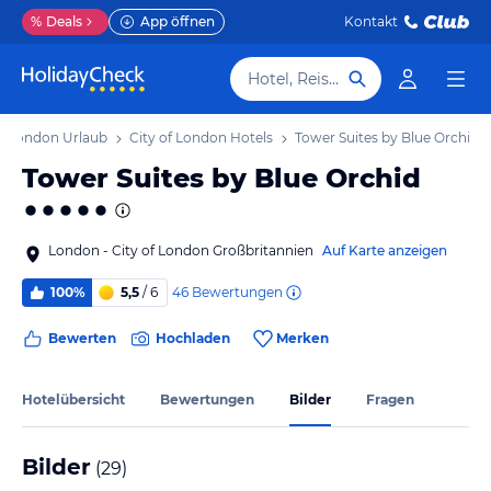
%
Deals
App öffnen
Kontakt
Hotel, Reiseziel
of London Urlaub
City of London Hotels
Tower Suites by Blue Orchid
Tower Suites by Blue Orchid
London - City of London Großbritannien
Auf Karte anzeigen
46
Bewertungen
100%
5,5
/ 6
Bewerten
Hochladen
Merken
Hotelübersicht
Bewertungen
Bilder
Fragen
Bilder
(
29
)