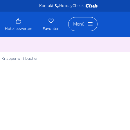
Kontakt
HolidayCheck 
Menü
Hotel bewerten
Favoriten
f Knappenwirt
buchen