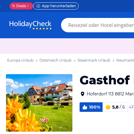
%
Deals
App herunterladen
Europa Urlaub
Österreich Urlaub
Steiermark Urlaub
Neumarkt 
Gasthof
Hoferdorf 113 8812 Mar
100%
5,8
/ 6
43