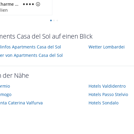
Hotel de Charme Laveno
alien
ents Casa del Sol auf einen Blick
elinfos Apartments Casa del Sol
Wetter Lombardei
der von Apartments Casa del Sol
n der Nähe
ormio
Hotels
Valdidentro
emogo
Hotels
Passo Stelvio
nta Caterina Valfurva
Hotels
Sondalo