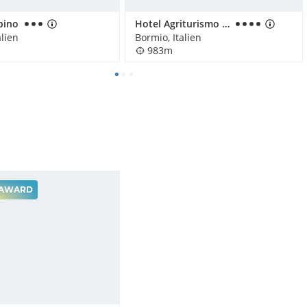
pino
Hotel Agriturismo Rini
alien
Bormio, Italien
983m
AWARD