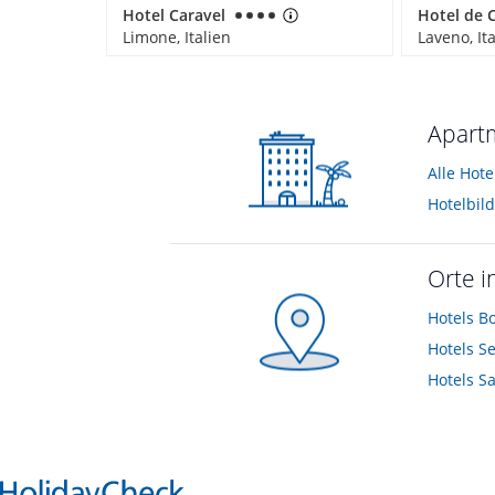
Hotel Caravel
Limone, Italien
Laveno, It
Apartm
Alle Hot
Hotelbil
Orte i
Hotels
B
Hotels
S
Hotels
Sa