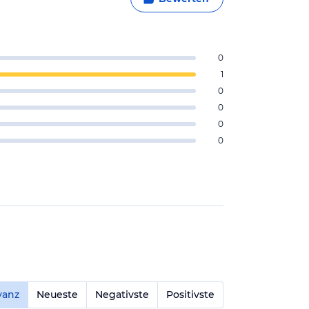
0
1
0
0
0
0
vanz
Neueste
Negativste
Positivste