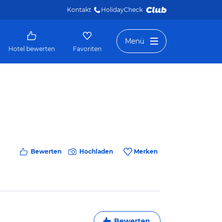
Kontakt
HolidayCheck 
Menü
Hotel bewerten
Favoriten
Bewerten
Hochladen
Merken
Bewerten