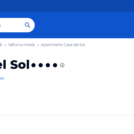
ub
Valfurva Hotels
Apartments Casa del Sol
l Sol
en