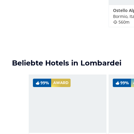
Ostello Al
Bormio, It
560m
Beliebte Hotels in Lombardei
99%
99%
AWARD