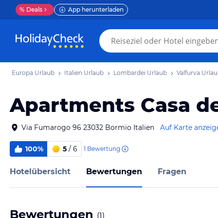
%
Deals
App herunterladen
Europa Urlaub
Italien Urlaub
Lombardei Urlaub
Valfurva Urla
Apartments Casa de
Via Fumarogo 96 23032 Bormio Italien
Auf Karte anzeig
100%
5
/ 6
1
Bewertung
Hotelübersicht
Bewertungen
Fragen
Bewertungen
(
1
)