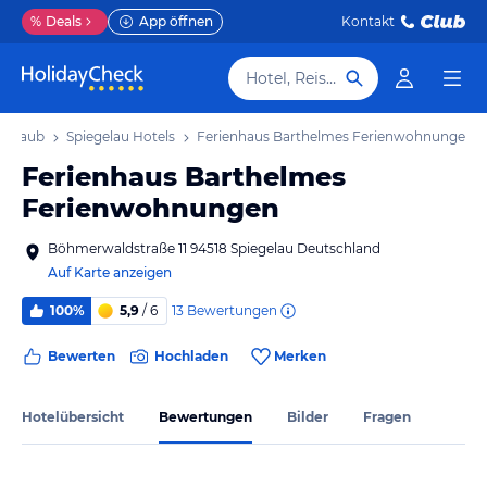
%
Deals
App öffnen
Kontakt
Hotel, Reiseziel
 Urlaub
Spiegelau Hotels
Ferienhaus Barthelmes Ferienwohnungen
Ferienhaus Barthelmes
Ferienwohnungen
Böhmerwaldstraße 11 94518 Spiegelau Deutschland
Auf Karte anzeigen
13
Bewertungen
100%
5,9
/ 6
Bewerten
Hochladen
Merken
Hotelübersicht
Bewertungen
Bilder
Fragen