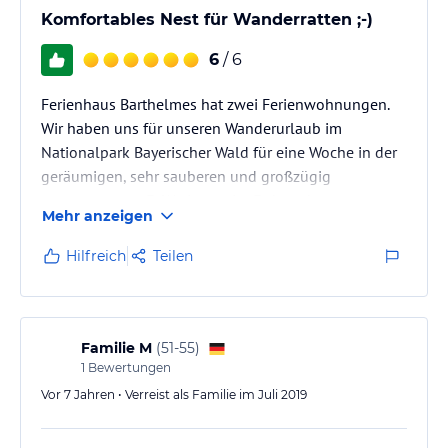
Komfortables Nest für Wanderratten ;-)
6
/ 6
Ferienhaus Barthelmes hat zwei Ferienwohnungen.
Wir haben uns für unseren Wanderurlaub im
Nationalpark Bayerischer Wald für eine Woche in der
geräumigen, sehr sauberen und großzügig
ausgestatteten FeWo Lusen im Erdgeschoss
Mehr anzeigen
einquartiert. Wir haben uns selbst verpflegt.
Hilfreich
Teilen
Familie M
(
51-55
)
1
Bewertungen
Vor 7 Jahren • Verreist als Familie im Juli 2019