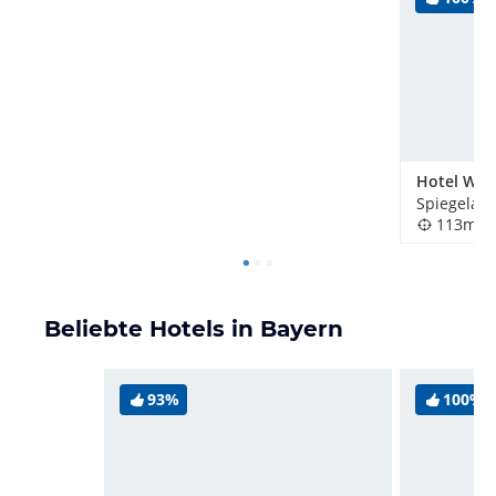
Hotel Wal
Spiegelau,
113m
Beliebte Hotels in Bayern
93%
100%