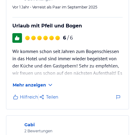
Vor 1 Jahr • Verreist als Paar im September 2025
Urlaub mit Pfeil und Bogen
6
/ 6
Wir kommen schon seit Jahren zum Bogenschiessen
in das Hotel und sind immer wieder begeistert von
der Küche und den Gastgebern! Sehr zu empfehlen,
wir freuen uns schon auf den nächsten Aufenthalt! Es
ist auch ein Paradies für Bogrnschützen,
Mehr anzeigen
Hausparcours und noch viele andere in der
Umgebung!
Hilfreich
Teilen
Gabi
2
Bewertungen