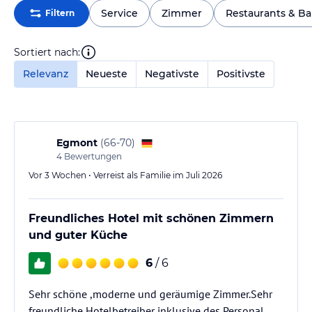
Service
Zimmer
Restaurants & Ba
Filtern
Sortiert nach:
Relevanz
Neueste
Negativste
Positivste
Egmont
(
66-70
)
4
Bewertungen
Vor 3 Wochen • Verreist als Familie im Juli 2026
Freundliches Hotel mit schönen Zimmern
und guter Küche
6
/ 6
Sehr schöne ,moderne und geräumige Zimmer.Sehr
freundliche Hotelbetreiber inklusive des Personal.