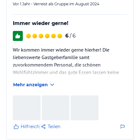
Vor 1 Jahr • Verreist als Gruppe im August 2024
Immer wieder gerne!
6
/ 6
Wir kommen immer wieder gerne hierher! Die
liebenswerte Gastgeberfamilie samt
zuvorkommendem Personal, die schönen
Wohlfühlzimmer und das gute Essen lassen keine
Wünsche offen. Hier findet man jederzeit ein offenes
Mehr anzeigen
Ohr für die Gäste! Die tolle Gegend inkl.
hauseigenem Bogenparcour und die endlos schönen
Wanderwege rundum machen das ganze für uns
perfekt. Wir kommen sicher wieder!
Hilfreich
Teilen