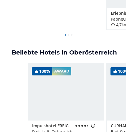
Pabneukirc
4,7km
Beliebte Hotels in Oberösterreich
100%
100%
AWARD
Impulshotel FREIGOLD
Freistadt, Österreich
Bad Kreuze