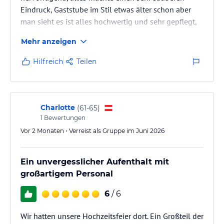
Eindruck, Gaststube im Stil etwas älter schon aber
man sieht es ist alles hochwertig und sehr gepflegt,
alles sehr liebevoll dekoriert und nette Plätze zum
Mehr anzeigen
erholen und entspannen,
Seniorchef hat sich viel Zeit genommen und uns die
Hilfreich
Teilen
Pferdestärken und das Anwesen gezeigt,
Sattelkammer alles tiptop sauber und wertig, ich
kann es sehr empfehlen, immer sehr freundlich und
hilfsbereit
Charlotte
(
61-65
)
1
Bewertungen
Vor 2 Monaten • Verreist als Gruppe im Juni 2026
Ein unvergesslicher Aufenthalt mit
großartigem Personal
6
/ 6
Wir hatten unsere Hochzeitsfeier dort. Ein Großteil der