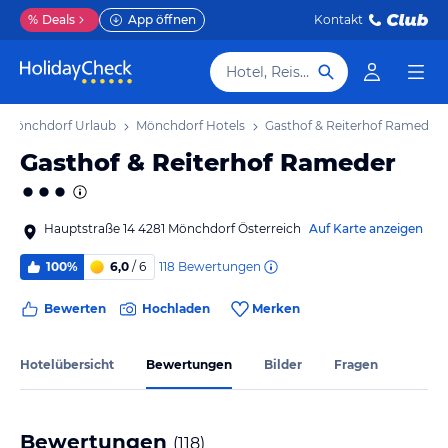
%
Deals
App öffnen
Kontakt
Hotel, Reiseziel
Mönchdorf Urlaub
Mönchdorf Hotels
Gasthof & Reiterhof Rameder
Gasthof & Reiterhof Rameder
Hauptstraße 14 4281 Mönchdorf Österreich
Auf Karte anzeigen
118
Bewertungen
100%
6,0
/ 6
Bewerten
Hochladen
Merken
Hotelübersicht
Bewertungen
Bilder
Fragen
Bewertungen
(
118
)