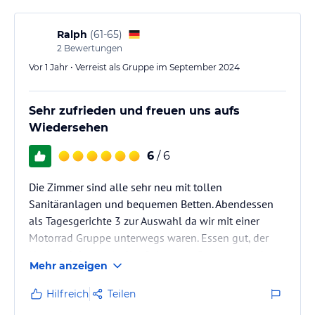
Ralph
(
61-65
)
2
Bewertungen
Vor 1 Jahr • Verreist als Gruppe im September 2024
Sehr zufrieden und freuen uns aufs
Wiedersehen
6
/ 6
Die Zimmer sind alle sehr neu mit tollen
Sanitäranlagen und bequemen Betten. Abendessen
als Tagesgerichte 3 zur Auswahl da wir mit einer
Motorrad Gruppe unterwegs waren. Essen gut, der
Nachtisch immer lecker. Sehr nette Gastleute und
Mehr anzeigen
eine sehr aufmerksame Bedienung am Abend. Taxi
Service super und der Tip mit dem privaten Motorrad
Hilfreich
Teilen
Museum war super. Waren 3 Std da und hätten auch