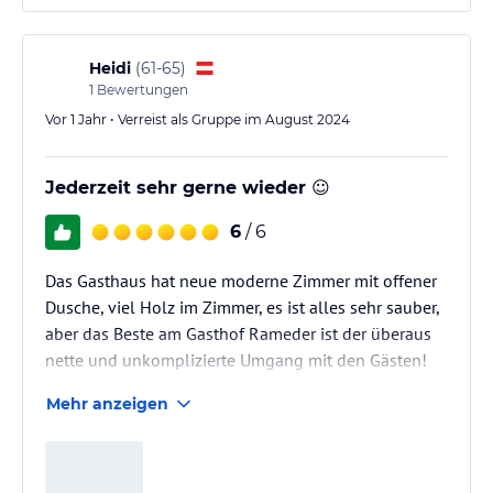
gut 5 Std dort verbringen können. Wir werden auf
jedenfall wiederkommen
Heidi
(
61-65
)
1
Bewertungen
Vor 1 Jahr • Verreist als Gruppe im August 2024
Jederzeit sehr gerne wieder ☺️
6
/ 6
Das Gasthaus hat neue moderne Zimmer mit offener
Dusche, viel Holz im Zimmer, es ist alles sehr sauber,
aber das Beste am Gasthof Rameder ist der überaus
nette und unkomplizierte Umgang mit den Gästen!
Das Frühstücksbuffet ist großzügig und man kann
Mehr anzeigen
gerne auch noch etwas extra bekommen. Wir haben
uns sehr wohl gefühlt 😊 und kommen gerne wieder
😊