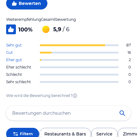
Bewerten
Weiterempfehlung
Gesamtbewertung
5,9
/ 6
100
%
Sehr gut
87
Gut
16
Eher gut
2
Eher schlecht
0
Schlecht
0
Sehr schlecht
0
Wie wird die Bewertung berechnet?
Restaurants & Bars
Service
Zimm
Filtern