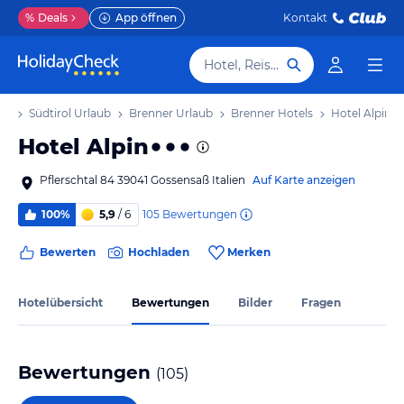
%
Deals
App öffnen
Kontakt
Hotel, Reiseziel
aub
Südtirol Urlaub
Brenner Urlaub
Brenner Hotels
Hotel Alpin
Hotel Alpin
Pflerschtal 84 39041 Gossensaß Italien
Auf Karte anzeigen
105
Bewertungen
100%
5,9
/ 6
Bewerten
Hochladen
Merken
Hotelübersicht
Bewertungen
Bilder
Fragen
Bewertungen
(
105
)