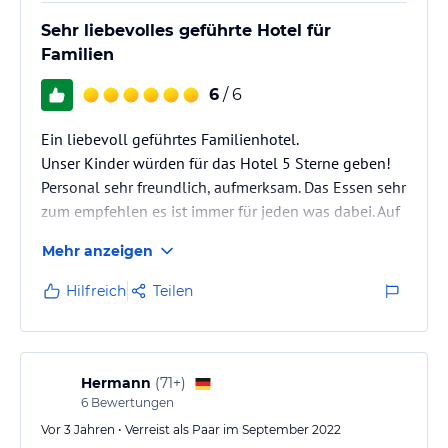
Sehr liebevolles geführte Hotel für
Familien
6
/ 6
Ein liebevoll geführtes Familienhotel.
Unser Kinder würden für das Hotel 5 Sterne geben!
Personal sehr freundlich, aufmerksam. Das Essen sehr
zum empfehlen es ist immer für jeden was dabei. Auf
die Essen Wünsche der Kinder wird eingegangen,
Mehr anzeigen
und alles sehr flexibel.
Hilfreich
Teilen
Hermann
(
71+
)
6
Bewertungen
Vor 3 Jahren • Verreist als Paar im September 2022