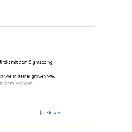
direkt mit dem Sightseeing
ch wie in deiner großen WG.
 in Rom "wohnen".
r!
Melden