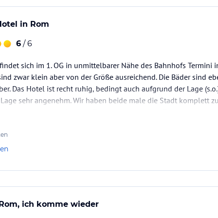
Hotel in Rom
6
/ 6
findet sich im 1. OG in unmittelbarer Nähe des Bahnhofs Termini i
nd zwar klein aber von der Größe ausreichend. Die Bäder sind e
r. Das Hotel ist recht ruhig, bedingt auch aufgrund der Lage (s.o.
 Lage sehr angenehm. Wir haben beide male die Stadt komplett zu
hr freundlich und hilfsbereit (Tischreservierungen/Tipps).…
ten
len
n Rom, ich komme wieder