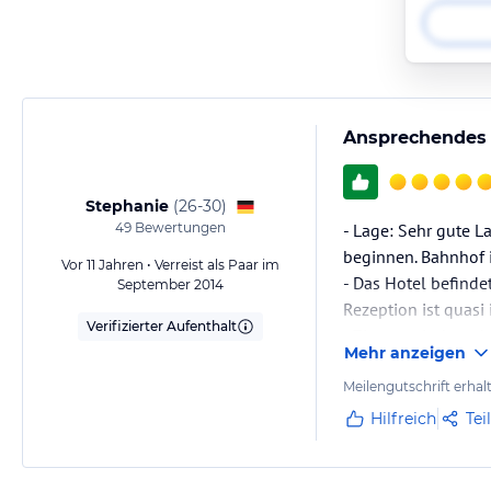
Ansprechendes 
Stephanie
(
26-30
)
49
Bewertungen
- Lage: Sehr gute L
beginnen. Bahnhof i
Vor 11 Jahren • Verreist als Paar im
- Das Hotel befinde
September 2014
Rezeption ist quasi
Verifizierter Aufenthalt
- Zimmer sind moder
Mehr anzeigen
- Rezeption ist der
Meilengutschrift erhal
Hilfreich
Tei