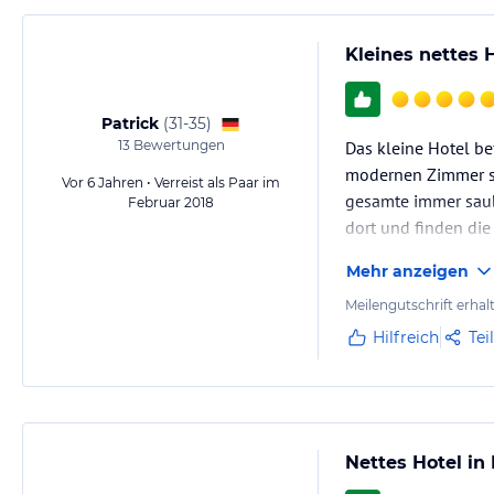
Kleines nettes 
Patrick
(
31-35
)
13
Bewertungen
Das kleine Hotel be
modernen Zimmer si
Vor 6 Jahren • Verreist als Paar im
gesamte immer saube
Februar 2018
dort und finden die
Das Personal ist se
Mehr anzeigen
Meilengutschrift erhal
Hilfreich
Tei
Nettes Hotel i