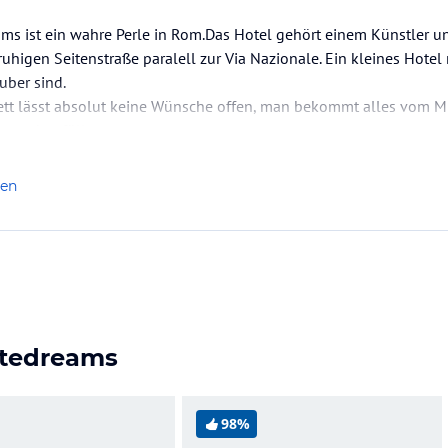
ams ist ein wahre Perle in Rom.Das Hotel gehört einem Künstler 
 ruhigen Seitenstraße paralell zur Via Nazionale. Ein kleines Hote
uber sind.
ett lässt absolut keine Wünsche offen, man bekommt alles vom M
t nachgefüllt.
alitäten und jedes Alter vertreten.
len
hälnis des Hotels ist absolut OK! Für…
itedreams
98%