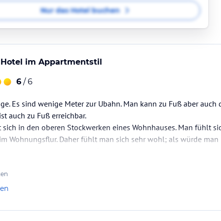
Nur das Hotel buchen
Hotel im Appartmentstil
6
/ 6
age. Es sind wenige Meter zur Ubahn. Man kann zu Fuß aber auch 
st auch zu Fuß erreichbar.
t sich in den oberen Stockwerken eines Wohnhauses. Man fühlt si
 im Wohnungsflur. Daher fühlt man sich sehr wohl; als würde man
n und stilvolll eingerichtet. Bad ist ebenfalls neu und sehr saube
 freundlich, unkompliziert und dauerhaft…
ten
len