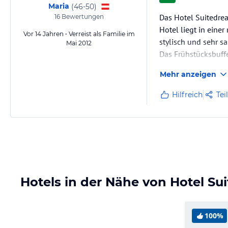
Maria
(
46-50
)
Das Hotel Suitedre
16
Bewertungen
Hotel liegt in einer
Vor 14 Jahren • Verreist als Familie im
stylisch und sehr sa
Mai 2012
Das Frühstücksbuff
es wurde alles sofor
Mehr anzeigen
Es waren alle Nation
Hilfreich
Tei
Preis-/Leistungsver
Hotels in der Nähe von Hotel Su
100%