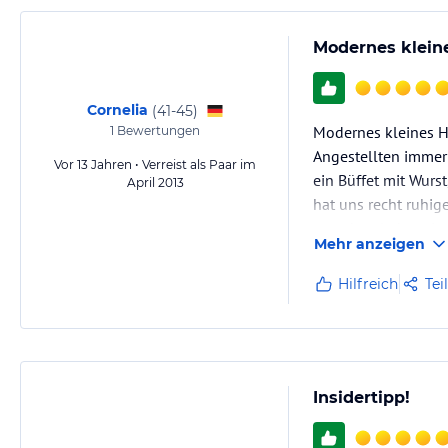
Modernes kleine
Cornelia
(
41-45
)
Modernes kleines Ho
1
Bewertungen
Angestellten immer f
Vor 13 Jahren • Verreist als Paar im
ein Büffet mit Wurs
April 2013
hat uns recht ruhig
manchmal eher eine
Mehr anzeigen
Hilfreich
Tei
Insidertipp!