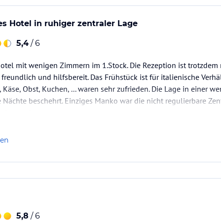
s Hotel in ruhiger zentraler Lage
5,4
/ 6
tel mit wenigen Zimmern im 1.Stock. Die Rezeption ist trotzdem 
reundlich und hilfsbereit. Das Frühstück ist für italienische Verhä
t, Käse, Obst, Kuchen, ... waren sehr zufrieden. Die Lage in einer
e Nächte beschehrt. Einziges Manko war die nicht regulierbare Zen
 Sauna. Die Lage ist verkehrsgünstig, man…
len
5,8
/ 6