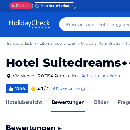
%
Deals
App herunterladen
Europa Urlaub
Italien Urlaub
Latium Urlaub
Rom Urlaub
R
Hotel Suitedreams
Via Modena 5 00184 Rom Italien
Auf Karte anzeigen
100%
4,1
/ 6
6
Bewertungen
Hotelübersicht
Bewertungen
Bilder
Frag
Bewertungen
(
6
)