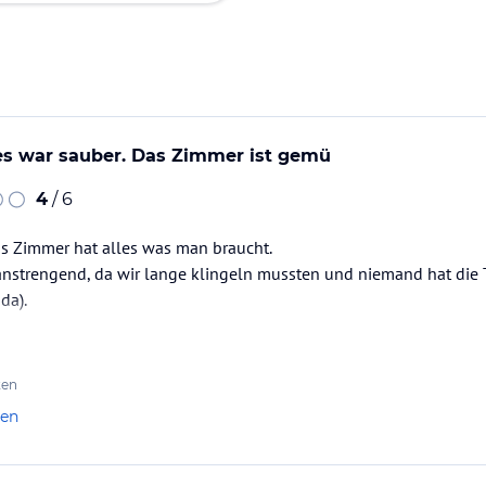
les war sauber. Das Zimmer ist gemü
4
/ 6
as Zimmer hat alles was man braucht.
anstrengend, da wir lange klingeln mussten und niemand hat die 
da).
ten
len