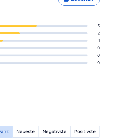
3
2
1
0
0
0
vanz
Neueste
Negativste
Positivste