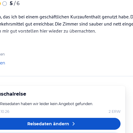
5
/ 6
, das ich bei einem geschäftlichen Kurzaufenthalt genutzt habe. Di
rkehrsmittel gut erreichbar. Die Zimmer sind sauber und nett eing
h mir gut vorstellen hier wieder zu übernachten.
ten
len
schalreise
 Reisedaten haben wir leider kein Angebot gefunden.
.10.26
2
ERW
Reisedaten ändern