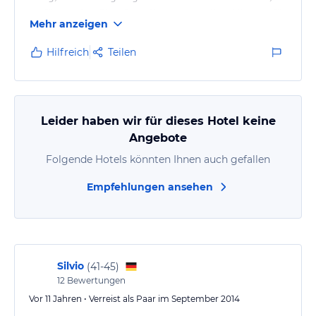
verfügen aber über fast alles notwendige. Nict nur für
Mehr anzeigen
Eisenbahnenthusiasten geeignet.
Hilfreich
Teilen
Leider haben wir für dieses Hotel keine
Angebote
Folgende Hotels könnten Ihnen auch gefallen
Empfehlungen ansehen
Silvio
(
41-45
)
12
Bewertungen
Vor 11 Jahren • Verreist als Paar im September 2014