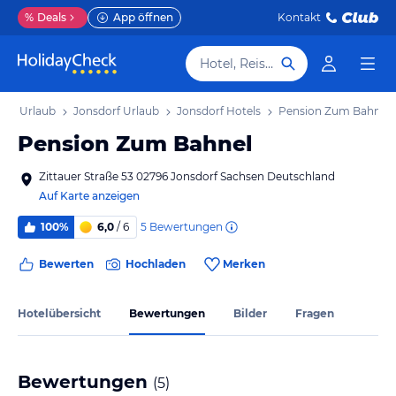
%
Deals
App öffnen
Kontakt
Hotel, Reiseziel
sen Urlaub
Jonsdorf Urlaub
Jonsdorf Hotels
Pension Zum Bahnel
Pension Zum Bahnel
Zittauer Straße 53 02796 Jonsdorf Sachsen Deutschland
Auf Karte anzeigen
5
Bewertungen
100%
6,0
/ 6
Bewerten
Hochladen
Merken
Hotelübersicht
Bewertungen
Bilder
Fragen
Bewertungen
(
5
)