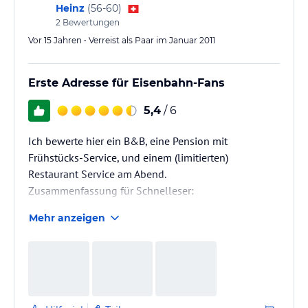
Heinz
(
56-60
)
2
Bewertungen
Vor 15 Jahren • Verreist als Paar im Januar 2011
Erste Adresse für Eisenbahn-Fans
5,4
/ 6
Ich bewerte hier ein B&B, eine Pension mit
Frühstücks-Service, und einem (limitierten)
Restaurant Service am Abend.
Zusammenfassung für Schnelleser:
Dieses Haus ist hervorragend. geführt. Natürlich
Mehr anzeigen
treffen die Sterne-Bezeichnungen nicht zu für die
Verhältnisse eines B&B - sie wurden für Mega-Hotel-
Burgen mit Pool, Animation, Wellness und all dem
Mist entworfen. Gefühlt würde ich 6 Sterne vergeben
- nach der Norm müssen es aber höchstens 2 davon
sein. Aber hier würde ich wesentlich lieber wiedermal