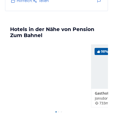
Hilfreich
Teilen
logieren als…
Hotels in der Nähe von Pension
Zum Bahnel
98%
Jonsdorf, 
733m