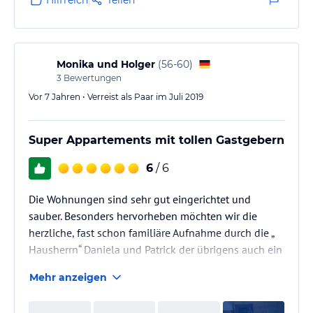
Monika und Holger
(
56-60
)
3
Bewertungen
Vor 7 Jahren • Verreist als Paar im Juli 2019
Super Appartements mit tollen Gastgebern
6
/ 6
Die Wohnungen sind sehr gut eingerichtet und
sauber. Besonders hervorheben möchten wir die
herzliche, fast schon familiäre Aufnahme durch die „
Hausherrn“ Daniela und Patrick der übrigens auch ein
super Koch und Skilehrer ist. Da es uns toll gefiel
Mehr anzeigen
werden wir im kommenden Jahr auf alle Fälle wieder
die Gastfreundschaft der Familie Tauber in Anspruch