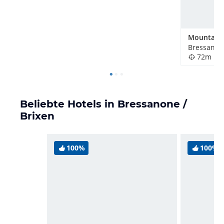
Bressanone
72m
Beliebte Hotels in Bressanone /
Brixen
100%
100%