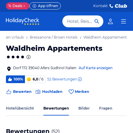
%
Deals
App öffnen
Kontakt
Hotel, Reiseziel
Brixen Urlaub
Bressanone / Brixen Hotels
Waldheim Appartements
Waldheim Appartements
Dorf 172 39040 Afers Südtirol Italien
Auf Karte anzeigen
52
Bewertungen
100%
6,0
/ 6
Bewerten
Hochladen
Merken
Hotelübersicht
Bewertungen
Bilder
Fragen
Bewertungen
(
52
)