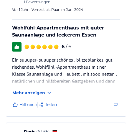
1
Bewertungen
Vor 1 Jahr • Verreist als Paar im Juni 2024
Wohlfühl-Appartmenthaus mit guter
Saunaanlage und leckerem Essen
6
/ 6
Ein suuuper- suuuper schönes , blitzeblankes, gut
riechendes, Wohlfühl -Appartmenthaus mit ner
Klasse Saunaanlage und Heubett , mit sooo netten ,
natürlichen und hilfsbereiten Gastgebern und dann
noch in so einer fantastischen Bergwelt haben wir
Mehr anzeigen
noch nie vorher erlebt. Dazu dieses kleine
Bergdörfchen Afers mit seinen so freundlichen
Hilfreich
Teilen
Mitbewohnern... das muss man erlebt haben. Wir
kommen wieder . Absolut zu empfehlen !
Doris
(
61-65
)