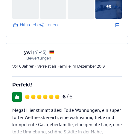
nehmen. Ach ja, wir hätten fast vergessen die tolle
+
3
Aussicht auf die Dolomiten zu erwähnen.
Monika und Holger
Hilfreich
Teilen
ywi
(
41-45
)
1
Bewertungen
Vor 6 Jahren • Verreist als Familie im Dezember 2019
Perfekt!
6
/ 6
Mega! Hier stimmt alles! Tolle Wohnungen, ein super
toller Wellnessbereich, eine wahnsinnig liebe und
kompetente Gastgeberfamilie, eine geniale Lage, eine
tolle Umgebung, schöne Städte in der Nähe,