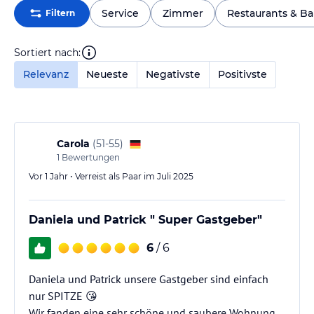
Service
Zimmer
Restaurants & Ba
Filtern
Sortiert nach:
Relevanz
Neueste
Negativste
Positivste
Carola
(
51-55
)
1
Bewertungen
Vor 1 Jahr • Verreist als Paar im Juli 2025
Daniela und Patrick " Super Gastgeber"
6
/ 6
Daniela und Patrick unsere Gastgeber sind einfach
nur SPITZE 😘
Wir fanden eine sehr schöne und saubere Wohnung