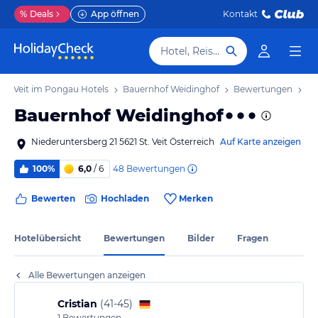
%
Deals
App öffnen
Kontakt
Hotel, Reiseziel
St. Veit im Pongau Hotels
Bauernhof Weidinghof
Bewertungen
Bauernhof Weidinghof
Niederuntersberg 21 5621 St. Veit Österreich
Auf Karte anzeigen
48
Bewertungen
100%
6,0
/ 6
Bewerten
Hochladen
Merken
Hotelübersicht
Bewertungen
Bilder
Fragen
Alle Bewertungen anzeigen
Cristian
(
41-45
)
1
Bewertungen