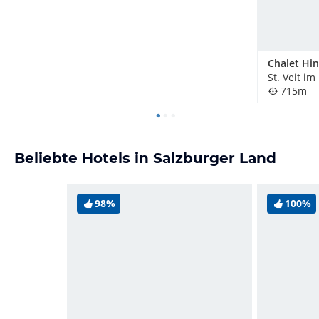
St. Veit i
715m
Beliebte Hotels in Salzburger Land
98%
100%