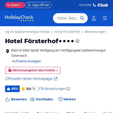
%
Deals
App öffnen
Kontakt
Hotel, Reiseziel
lfgang im Salzkammergut Hotels
Hotel Försterhof
Bewertungen
Hotel Försterhof
Ried 14 5360 Sankt Wolfgang am Wolfgangsee Salzkammergut
Österreich
Auf Karte anzeigen
Aktionsangebot des Hotels
Offizielle Hotel Homepage
378
Bewertungen
83%
5,0
/ 6
Bewerten
Hochladen
Merken