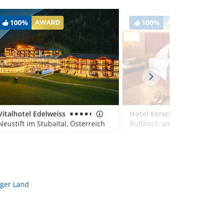
100%
100%
AWARD
AWARD
Vitalhotel Edelweiss
Hotel Kerschbaumer
Neustift im Stubaital, Österreich
rger Land