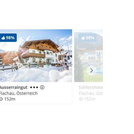
98%
98%
Ausserraingut
Schlosshotel Lacknerhof
Flachau, Österreich
Flachau, Österreich
152m
152m