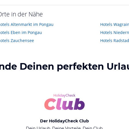
Orte in der Nähe
otels
Altenmarkt im Pongau
Hotels
Wagrai
otels
Eben im Pongau
Hotels
Niedern
otels
Zauchensee
Hotels
Radstad
inde Deinen perfekten Urla
Der HolidayCheck Club
Dein Urlaub. Deine Vorteile. Dein Club.