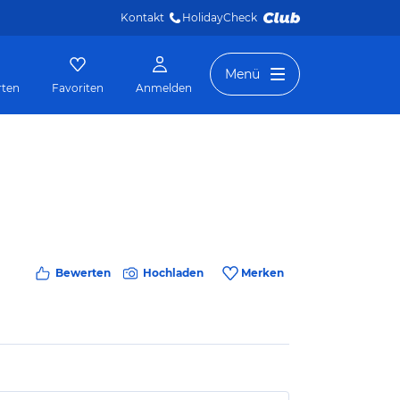
Kontakt
HolidayCheck 
Menü
rten
Favoriten
Anmelden
Bewerten
Hochladen
Merken