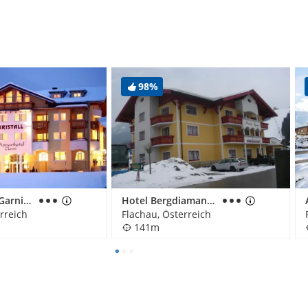
l
98%
Apparthotel Garni Kristall
Hotel Bergdiamant Garni
rreich
Flachau, Österreich
141m