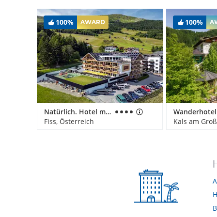
100%
100%
AWARD
A
Natürlich. Hotel mit Charakter
Fiss, Österreich
Kals am Groß
H
A
H
B