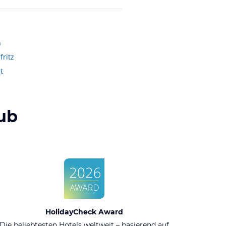
n
fritz
t
ub
HolidayCheck Award
Die beliebtesten Hotels weltweit – basierend auf