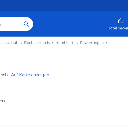
Hotel bewe
hau Urlaub
Flachau Hotels
Hotel Hartl
Bewertungen
eich
Auf Karte anzeigen
en