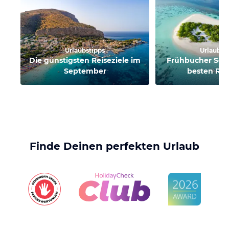
Urlaubstipps
Urlaubst
Die günstigsten Reiseziele im
Frühbucher Sep
September
besten Rei
Finde Deinen perfekten Urlaub