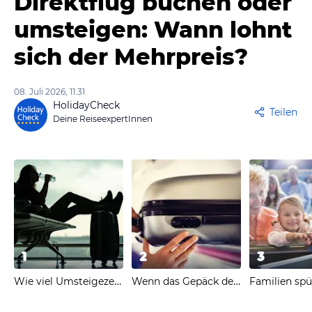
Direktflug buchen oder
umsteigen: Wann lohnt
sich der Mehrpreis?
08. Juli 2026, 11:31
HolidayCheck
Teilen
Deine ReiseexpertInnen
1
2
3
Wie viel Umsteigezeit wirklich nötig ist
Wenn das Gepäck den Anschluss verpasst