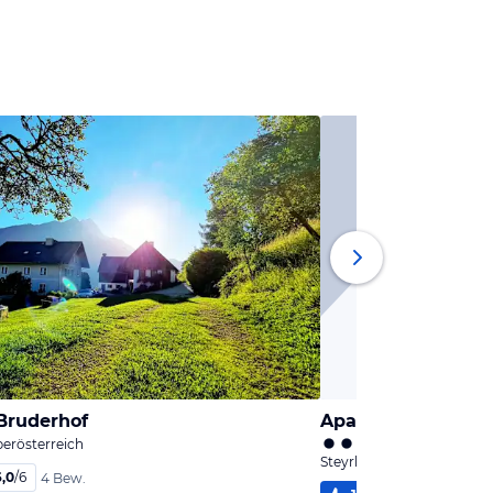
Bruderhof
Apartments Hirsch
berösterreich
Steyrling, Oberösterreich
6,0
/
6
4 Bew.