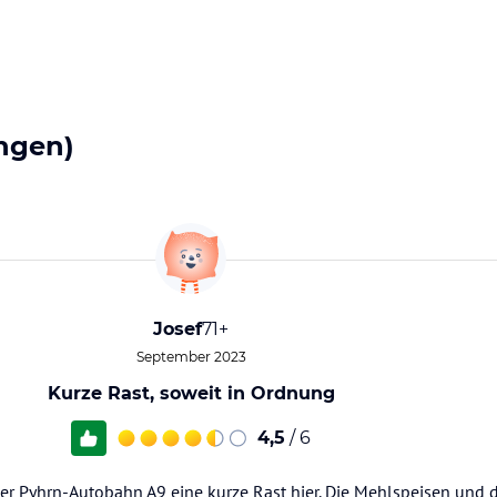
ngen)
Josef
71+
September 2023
Kurze Rast, soweit in Ordnung
4,5
/ 6
der Pyhrn-Autobahn A9 eine kurze Rast hier. Die Mehlspeisen und 