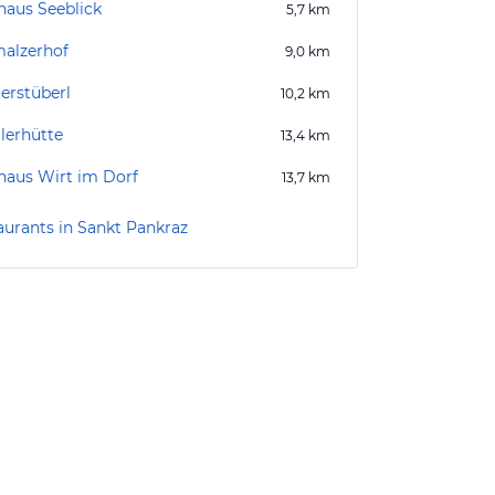
haus Seeblick
5,7
km
alzerhof
9,0
km
terstüberl
10,2
km
erhütte
13,4
km
haus Wirt im Dorf
13,7
km
aurants in Sankt Pankraz