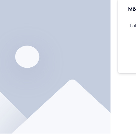
Mö
Fo