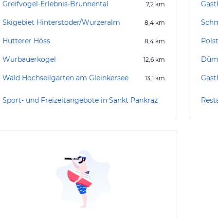
Greifvogel-Erlebnis-Brunnental
Gast
7,2
km
Skigebiet Hinterstoder/Wurzeralm
Schm
8,4
km
Hutterer Höss
Pols
8,4
km
Wurbauerkogel
Düml
12,6
km
Wald Hochseilgarten am Gleinkersee
Gast
13,1
km
Sport- und Freizeitangebote in Sankt Pankraz
Rest