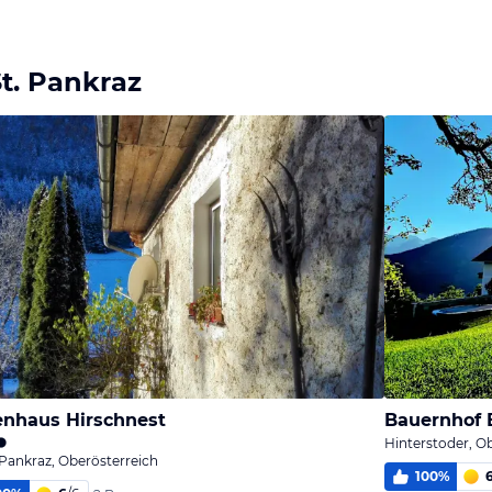
t. Pankraz
enhaus Hirschnest
Bauernhof 
Hinterstoder, O
Pankraz, Oberösterreich
100
%