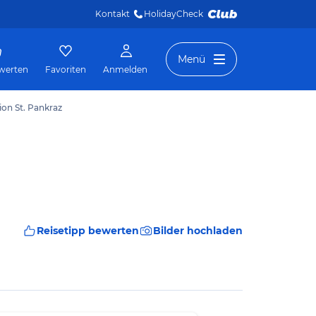
Kontakt
HolidayCheck 
Menü
werten
Favoriten
Anmelden
ion St. Pankraz
Reisetipp bewerten
Bilder hochladen