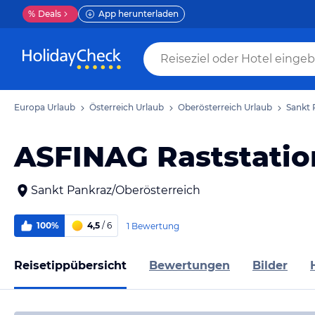
%
Deals
App herunterladen
Europa Urlaub
Österreich Urlaub
Oberösterreich Urlaub
Sankt 
ASFINAG Raststatio
Sankt Pankraz/Oberösterreich
100%
4,5
/ 6
1 Bewertung
Reisetippübersicht
Bewertungen
Bilder