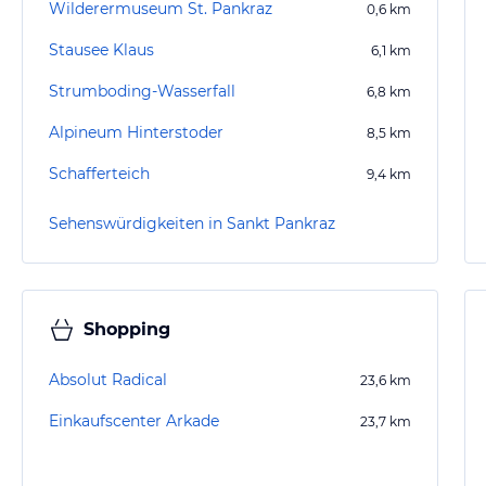
Wilderermuseum St. Pankraz
0,6
km
Stausee Klaus
6,1
km
Strumboding-Wasserfall
6,8
km
Alpineum Hinterstoder
8,5
km
Schafferteich
9,4
km
Sehenswürdigkeiten in Sankt Pankraz
Shopping
Absolut Radical
23,6
km
Einkaufscenter Arkade
23,7
km