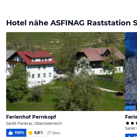
Hotel nähe ASFINAG Raststation S
Ferienhof Pernkopf
Feri
Sankt Pankraz, Oberösterreich
Sankt 
100
%
5,9
/
6
27 Bew.