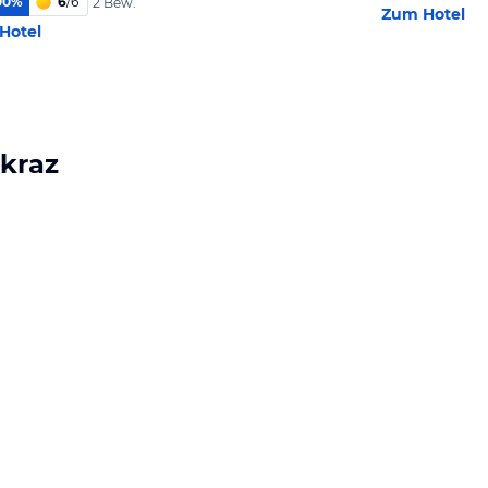
00
%
6
/
6
2 Bew.
Zum Hotel
Hotel
nkraz