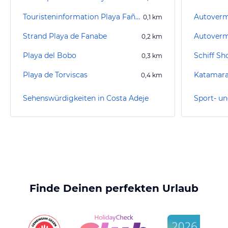
Touristeninformation Playa Fañabé
0,1
km
Strand Playa de Fanabe
0,2
km
Playa del Bobo
0,3
km
Playa de Torviscas
Katamara
0,4
km
Sehenswürdigkeiten in Costa Adeje
Finde Deinen perfekten Urlaub