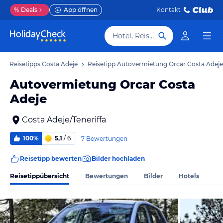
%
Deals
App öffnen
Kontakt
Hotel, Reiseziel
Reisetipps Costa Adeje
Reisetipp Autovermietung Orcar Costa Adeje
Autovermietung Orcar Costa
Adeje
Costa Adeje/Teneriffa
100%
5,1
/ 6
7 Bewertungen
Reisetipp bewerten
Bilder hochladen
Reisetippübersicht
Bewertungen
Bilder
Hotels