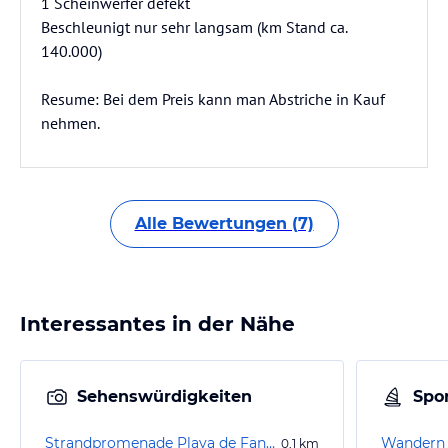
1 Scheinwerfer defekt
Beschleunigt nur sehr langsam (km Stand ca.
140.000)
Resume: Bei dem Preis kann man Abstriche in Kauf
nehmen.
Alle Bewertungen (7)
Interessantes in der Nähe
Sehenswürdigkeiten
Spor
Strandpromenade Playa de Fanabe
0,1
km