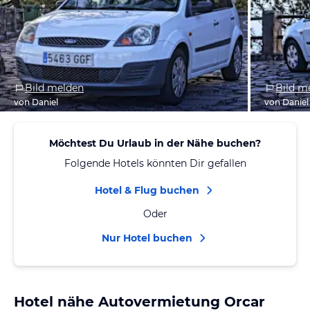
Bild melden
Bild m
von Daniel
von Daniel
Möchtest Du Urlaub in der Nähe buchen?
Folgende Hotels könnten Dir gefallen
Hotel & Flug buchen
Oder
Nur Hotel buchen
Hotel nähe Autovermietung Orcar