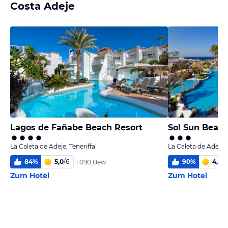
Costa Adeje
Lagos de Fañabe Beach Resort
Sol Sun Beac
La Caleta de Adeje, Teneriffa
La Caleta de Adeje, 
84
%
5,0
/
6
90
%
4,9
/
6
1 090 Bew.
Zum Hotel
Zum Hotel