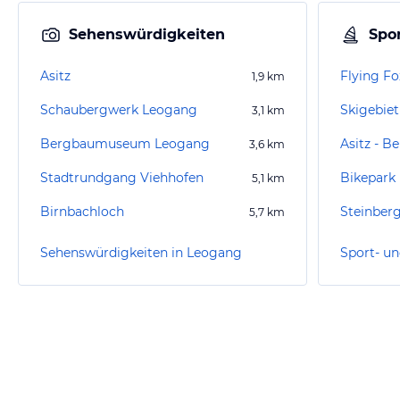
Sehenswürdigkeiten
Spor
Asitz
Flying F
1,9
km
Schaubergwerk Leogang
Skigebie
3,1
km
Bergbaumuseum Leogang
Asitz - B
3,6
km
Stadtrundgang Viehhofen
Bikepark
5,1
km
Birnbachloch
Steinber
5,7
km
Sehenswürdigkeiten in Leogang