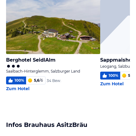
Berghotel SeidlAlm
Sappmaishof
Leogang, Salzburge
Saalbach-Hinterglemm, Salzburger Land
100
%
5,6
/
100
%
5,6
/
6
34 Bew.
Zum Hotel
Zum Hotel
Infos Brauhaus AsitzBräu