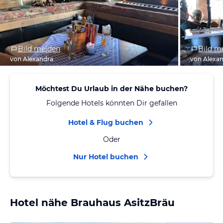
Bild melden
Bild m
von Alexandra
von Alexa
Möchtest Du Urlaub in der Nähe buchen?
Folgende Hotels könnten Dir gefallen
Hotel & Flug buchen
Oder
Nur Hotel buchen
Hotel nähe Brauhaus AsitzBräu