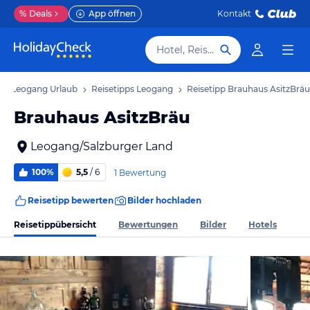
%
Deals
App öffnen
Kontakt
Hotel, Reiseziel
Leogang Urlaub
Reisetipps Leogang
Reisetipp Brauhaus AsitzBräu
Brauhaus AsitzBräu
Leogang/Salzburger Land
100%
5,5
/ 6
1 Bewertung
Reisetipp bewerten
Bilder hochladen
Reisetippübersicht
Bewertungen
Bilder
Hotels