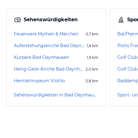
Sehenswürdigkeiten
Spor
Feuerwerk Mythen & Märchen
BaliTher
0,7
km
Auferstehungskirche Bad Oeynhausen
Potts Fre
1,6
km
Kurpark Bad Oeynhausen
Golf Club
1,9
km
Heilig-Geist-Kirche Bad Oeynhausen
Golf Club
2,0
km
Heimatmuseum Vlotho
5,8
km
Sehenswürdigkeiten in Bad Oeynhausen