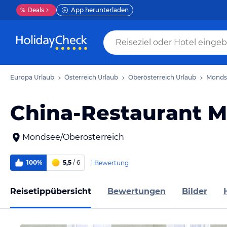
%
Deals
App herunterladen
Europa Urlaub
Österreich Urlaub
Oberösterreich Urlaub
Monds
China-Restaurant 
Mondsee/Oberösterreich
100%
5,5
/ 6
1 Bewertung
Reisetippübersicht
Bewertungen
Bilder