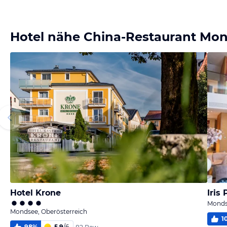
Bild melden
von Karl
Hotel nähe China-Restaurant Mo
Hotel Krone
Iris
Monds
Mondsee, Oberösterreich
1
98
%
5,9
/
6