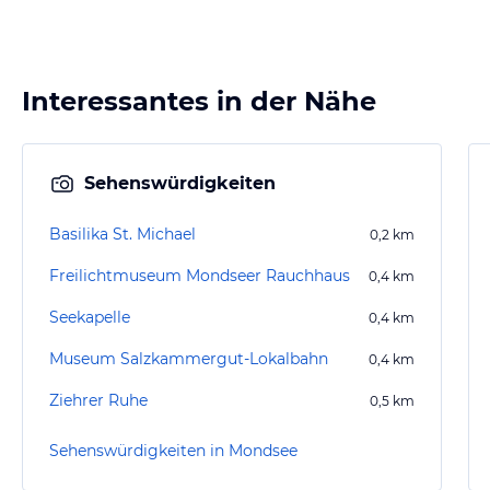
Interessantes in der Nähe
Sehenswürdigkeiten
Basilika St. Michael
0,2
km
Freilichtmuseum Mondseer Rauchhaus
0,4
km
Seekapelle
0,4
km
Museum Salzkammergut-Lokalbahn
0,4
km
Ziehrer Ruhe
0,5
km
Sehenswürdigkeiten in Mondsee