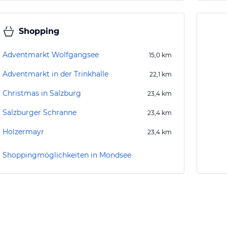
Shopping
Adventmarkt Wolfgangsee
15,0
km
Adventmarkt in der Trinkhalle
22,1
km
Christmas in Salzburg
23,4
km
Salzburger Schranne
23,4
km
Holzermayr
23,4
km
Shoppingmöglichkeiten in Mondsee