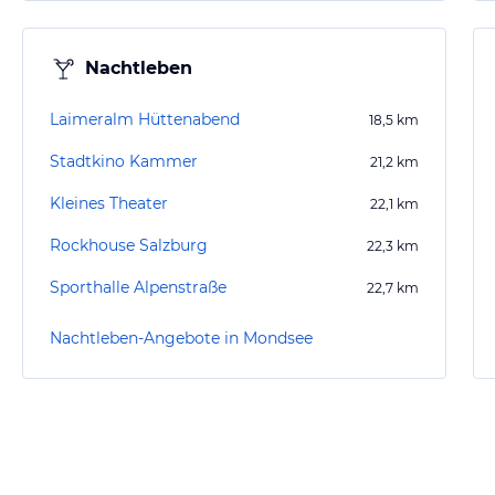
Nachtleben
Laimeralm Hüttenabend
18,5
km
Stadtkino Kammer
21,2
km
Kleines Theater
22,1
km
Rockhouse Salzburg
22,3
km
Sporthalle Alpenstraße
22,7
km
Nachtleben-Angebote in Mondsee