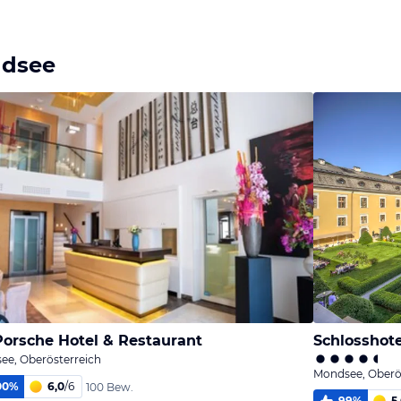
ndsee
 Porsche Hotel & Restaurant
Schlosshot
ee, Oberösterreich
Mondsee, Oberö
00
%
6,0
/
6
100 Bew.
99
%
5