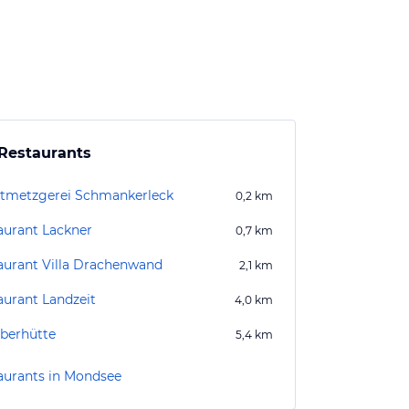
Restaurants
tmetzgerei Schmankerleck
0,2
km
aurant Lackner
0,7
km
aurant Villa Drachenwand
2,1
km
aurant Landzeit
4,0
km
berhütte
5,4
km
aurants in Mondsee