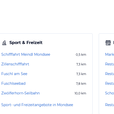
Sport & Freizeit
Schifffahrt Meindl Mondsee
Mark
0,5
km
Zillenschifffahrt
Rest
7,3
km
Fuschl am See
Rest
7,3
km
Fuschlseebad
Rest
7,8
km
Zwölferhorn-Seilbahn
Scho
10,0
km
Sport- und Freizeitangebote in Mondsee
Rest