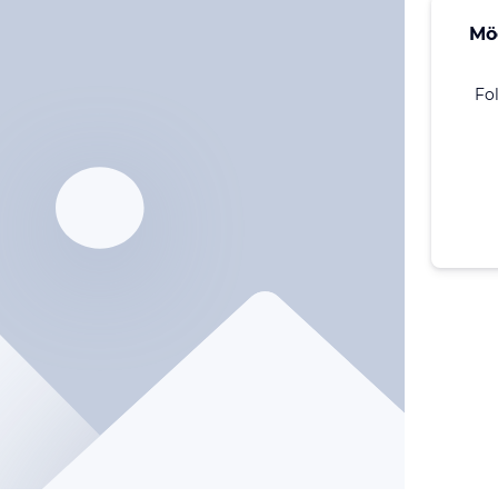
Mö
Fo