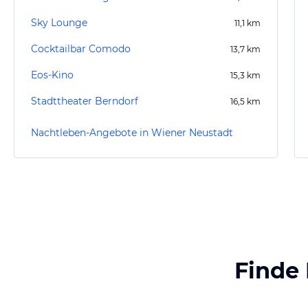
Sky Lounge
11,1
km
Cocktailbar Comodo
13,7
km
Eos-Kino
15,3
km
Stadttheater Berndorf
16,5
km
Nachtleben-Angebote in Wiener Neustadt
Finde