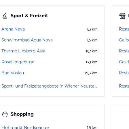
Sport & Freizeit
Arena Nova
Rest
1,3
km
Schwimmbad Aqua Nova
Gelb
1,5
km
Therme Linsberg Asia
Rest
11,2
km
Rosaliengebirge
Gast
13,1
km
Bad Vöslau
Rest
15,3
km
Sport- und Freizeitangebote in Wiener Neustadt
Rest
Shopping
Flohmarkt Nordspange
1,9
km