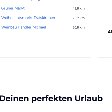
Grüner Markt
19,8
km
Weihnachtsmarkt Traiskirchen
20,7
km
Weinbau Händler Michael
26,8
km
A
 Deinen perfekten Urlaub