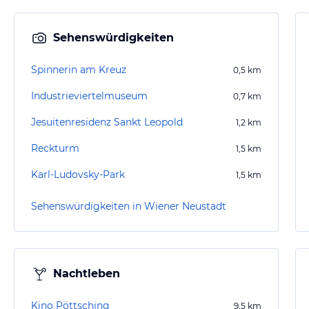
Sehenswürdigkeiten
Spinnerin am Kreuz
0,5
km
Industrieviertelmuseum
0,7
km
Jesuitenresidenz Sankt Leopold
1,2
km
Reckturm
1,5
km
Karl-Ludovsky-Park
1,5
km
Sehenswürdigkeiten in Wiener Neustadt
Nachtleben
Kino Pöttsching
9,5
km