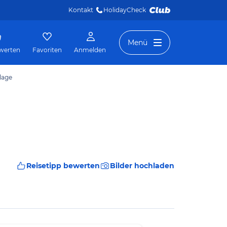
Kontakt
HolidayCheck 
Menü
werten
Favoriten
Anmelden
lage
Reisetipp bewerten
Bilder hochladen