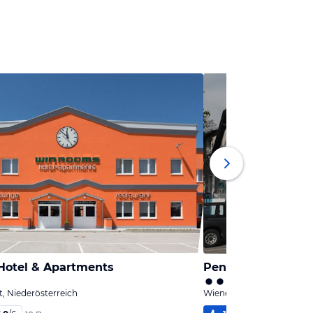
otel & Apartments
Pension Casa Topo
, Niederösterreich
Wiener Neustadt, Niederö