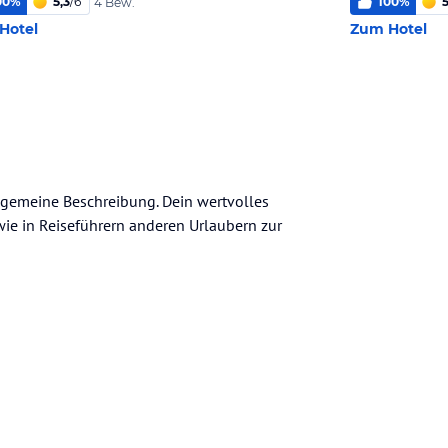
00
%
5,3
/
6
100
%
5
4 Bew.
Hotel
Zum Hotel
llgemeine Beschreibung. Dein wertvolles
n wie in Reiseführern anderen Urlaubern zur