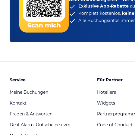
Exklusive App-Rabatte
au
Komplett kostenlos,
kein
Alle Buchungsinfos immer 
Scan mich
Service
Für Partner
Meine Buchungen
Hoteliers
Kontakt
Widgets
Fragen & Antworten
Partnerprogram
Deal-Alarm, Gutscheine uvm.
Code of Conduct