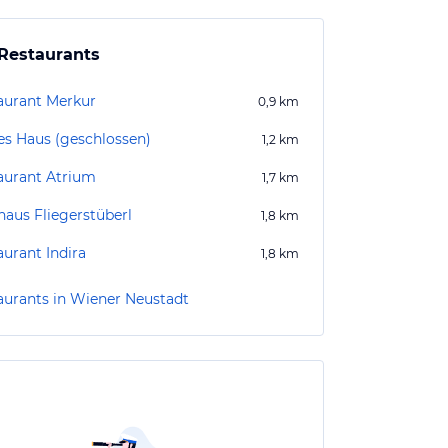
Restaurants
aurant Merkur
0,9
km
es Haus (geschlossen)
1,2
km
aurant Atrium
1,7
km
haus Fliegerstüberl
1,8
km
aurant Indira
1,8
km
aurants in Wiener Neustadt