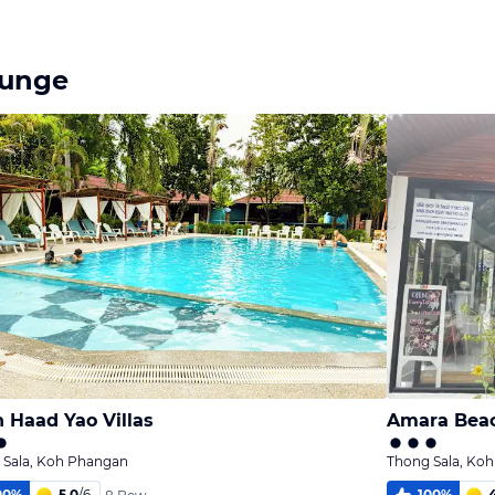
ounge
 Haad Yao Villas
Amara Beac
 Sala, Koh Phangan
Thong Sala, Ko
00
%
5,0
/
6
100
%