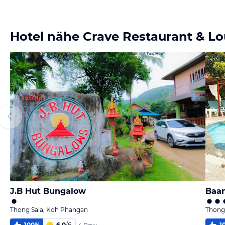
Bild
Bild
melden
melden
vom Hotelier
vom Hotelier
Hotel nähe Crave Restaurant & L
J.B Hut Bungalow
Baan
Thong Sala, Koh Phangan
Thong
100
%
6,0
/
6
1