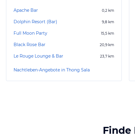
Apache Bar
0,2
km
Dolphin Resort (Bar)
9,8
km
Full Moon Party
15,5
km
Black Rose Bar
20,9
km
Le Rouge Lounge & Bar
23,7
km
Nachtleben-Angebote in Thong Sala
Finde