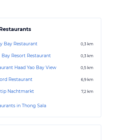
Restaurants
y Bay Restaurant
0,3
km
 Bay Resort Restaurant
0,3
km
aurant Haad Yao Bay View
0,5
km
ord Restaurant
6,9
km
tip Nachtmarkt
7,2
km
aurants in Thong Sala