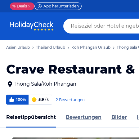
%
Deals
App herunterladen
Asien Urlaub
Thailand Urlaub
Koh Phangan Urlaub
Thong Sala 
Crave Restaurant &
Thong Sala/Koh Phangan
100%
5,9
/ 6
2 Bewertungen
Reisetippübersicht
Bewertungen
Bilder