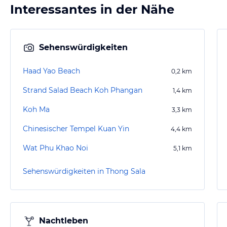
Interessantes in der Nähe
Sehenswürdigkeiten
Haad Yao Beach
0,2
km
Strand Salad Beach Koh Phangan
1,4
km
Koh Ma
3,3
km
Chinesischer Tempel Kuan Yin
4,4
km
Wat Phu Khao Noi
5,1
km
Sehenswürdigkeiten in Thong Sala
Nachtleben