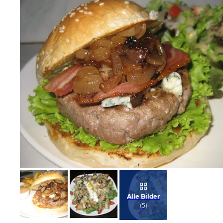
Bild melden
vom Hotelier
Alle Bilder
(
5
)