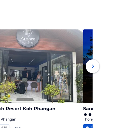
h Resort Koh Phangan
Sandy Bay Bungal
h Phangan
Thong Sala, Koh Phangan
4,6
/
6
100
%
5,1
/
6