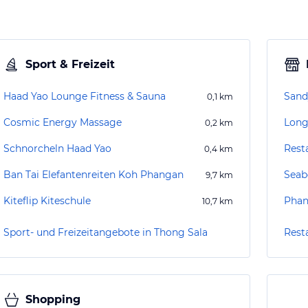
Sport & Freizeit
Haad Yao Lounge Fitness & Sauna
Sand
0,1
km
Cosmic Energy Massage
Long
0,2
km
Schnorcheln Haad Yao
Rest
0,4
km
Ban Tai Elefantenreiten Koh Phangan
Seab
9,7
km
Kiteflip Kiteschule
Phan
10,7
km
Sport- und Freizeitangebote in Thong Sala
Rest
Shopping