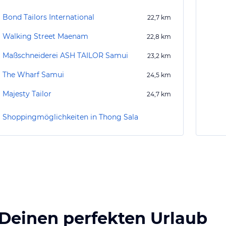
Bond Tailors International
22,7
km
Walking Street Maenam
22,8
km
Maßschneiderei ASH TAILOR Samui
23,2
km
The Wharf Samui
24,5
km
Majesty Tailor
24,7
km
Shoppingmöglichkeiten in Thong Sala
 Deinen perfekten Urlaub