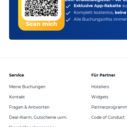
Exklusive App-Rabatte
au
Komplett kostenlos,
kein
Alle Buchungsinfos immer 
Scan mich
Service
Für Partner
Meine Buchungen
Hoteliers
Kontakt
Widgets
Fragen & Antworten
Partnerprogram
Deal-Alarm, Gutscheine uvm.
Code of Conduct