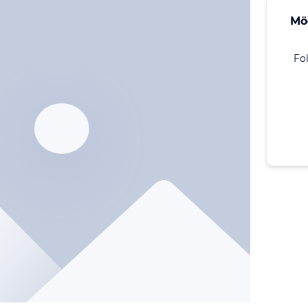
Mö
Fo