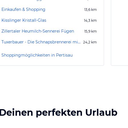
Einkaufen & Shopping
13,6
km
Kisslinger Kristall-Glas
14,3
km
Zillertaler Heumilch-Sennerei Fügen
15,9
km
Tuxerbauer - Die Schnapsbrennerei mit Bauernladen
24,2
km
Shoppingmöglichkeiten in Pertisau
 Deinen perfekten Urlaub