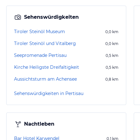
Sehenswürdigkeiten
Tiroler Steinöl Museum
0,0
km
Tiroler Steinöl und Vitalberg
0,0
km
Seepromenade Pertisau
0,5
km
Kirche Heiligste Dreifaltigkeit
0,5
km
Aussichtsturm am Achensee
0,8
km
Sehenswürdigkeiten in Pertisau
Nachtleben
Bar Hotel Karwendel
0,1
km