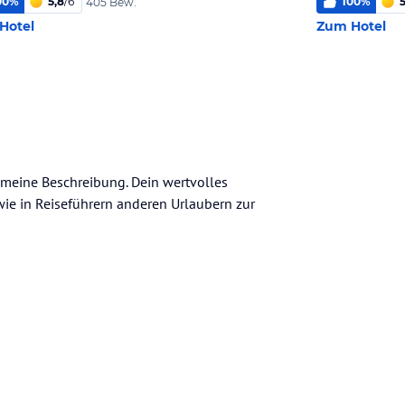
00
%
5,8
/
6
100
%
5
405 Bew.
Hotel
Zum Hotel
gemeine Beschreibung. Dein wertvolles
n wie in Reiseführern anderen Urlaubern zur