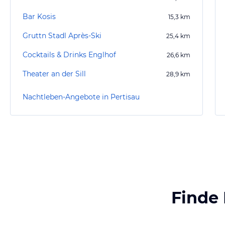
Bar Kosis
15,3
km
Gruttn Stadl Après-Ski
25,4
km
Cocktails & Drinks Englhof
26,6
km
Theater an der Sill
28,9
km
Nachtleben-Angebote in Pertisau
Finde