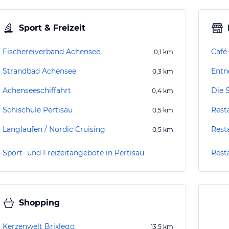
Sport & Freizeit
Fischereiverband Achensee
Café
0,1
km
Strandbad Achensee
Entn
0,3
km
Achenseeschiffahrt
Die 
0,4
km
Schischule Pertisau
Rest
0,5
km
Langlaufen / Nordic Cruising
Rest
0,5
km
Sport- und Freizeitangebote in Pertisau
Rest
Shopping
Kerzenwelt Brixlegg
13,5
km