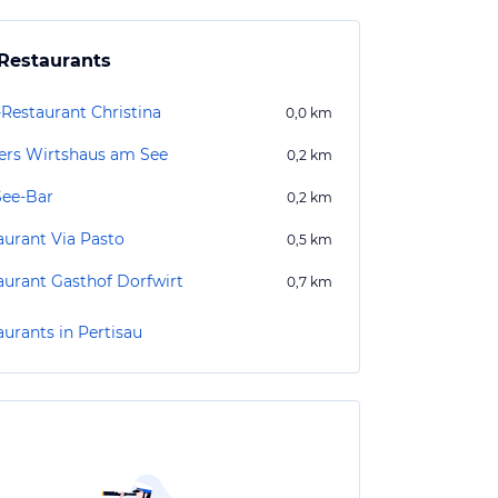
Restaurants
-Restaurant Christina
0,0
km
ers Wirtshaus am See
0,2
km
See-Bar
0,2
km
aurant Via Pasto
0,5
km
aurant Gasthof Dorfwirt
0,7
km
aurants in Pertisau