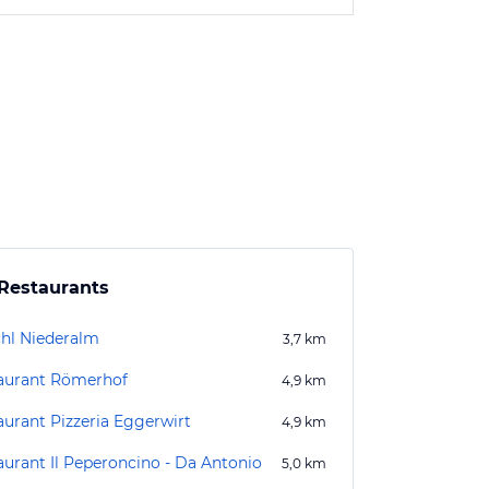
Restaurants
hl Niederalm
3,7
km
aurant Römerhof
4,9
km
aurant Pizzeria Eggerwirt
4,9
km
aurant Il Peperoncino - Da Antonio
5,0
km