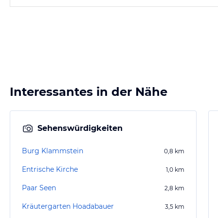
Interessantes in der Nähe
Sehenswürdigkeiten
Burg Klammstein
0,8
km
Entrische Kirche
1,0
km
Paar Seen
2,8
km
Kräutergarten Hoadabauer
3,5
km