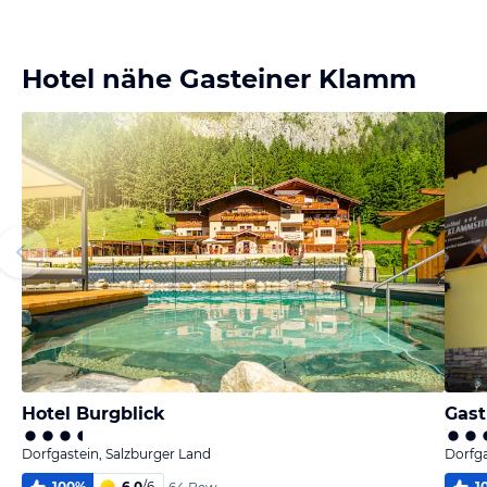
Bild
Bild
Bild
Bild
melden
melden
melden
melden
von Christina
von Christina
von Christina
von Christina
Hotel nähe Gasteiner Klamm
Hotel Burgblick
Gast
Dorfgastein, Salzburger Land
Dorfga
100
%
6,0
/
6
1