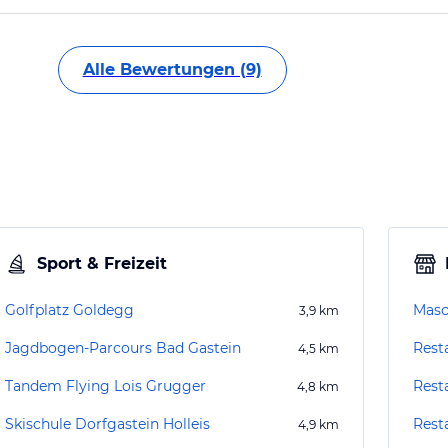
Alle Bewertungen (9)
Sport & Freizeit
Golfplatz Goldegg
Masc
3,9
km
Jagdbogen-Parcours Bad Gastein
Rest
4,5
km
Tandem Flying Lois Grugger
Rest
4,8
km
Skischule Dorfgastein Holleis
Rest
4,9
km