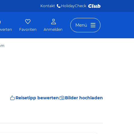
Kontakt
HolidayCheck 
Menü
werten
Favoriten
Anmelden
amm
Reisetipp bewerten
Bilder hochladen