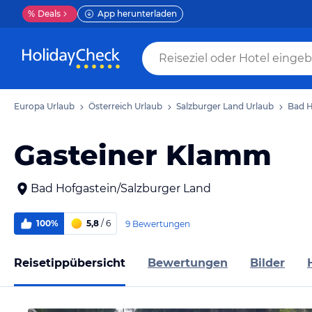
%
Deals
App herunterladen
Europa Urlaub
Österreich Urlaub
Salzburger Land Urlaub
Bad H
Gasteiner Klamm
Bad Hofgastein/Salzburger Land
100%
5,8
/ 6
9 Bewertungen
Reisetippübersicht
Bewertungen
Bilder