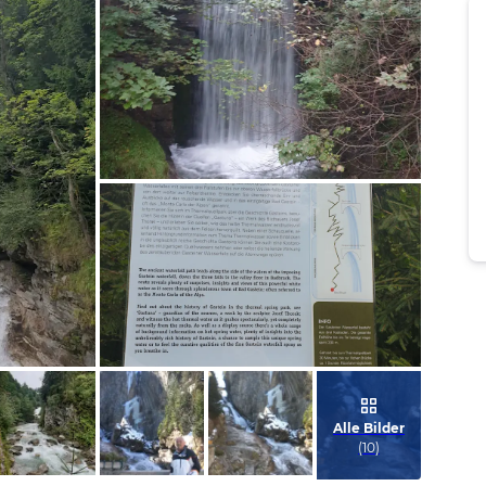
Bild melden
von Christina
Bild melden
von Christina
Alle Bilder
(
10
)