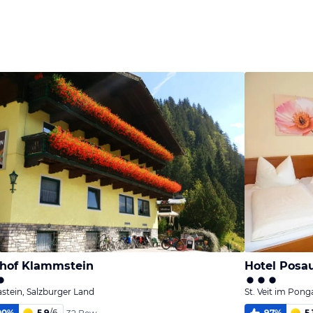
Bild
Bild
Bild
melden
melden
melden
von Christina
von Stephan
von Stephan
hof Klammstein
Hotel Posa
stein, Salzburger Land
St. Veit im Pong
00
%
5,9
/
6
97
%
5,