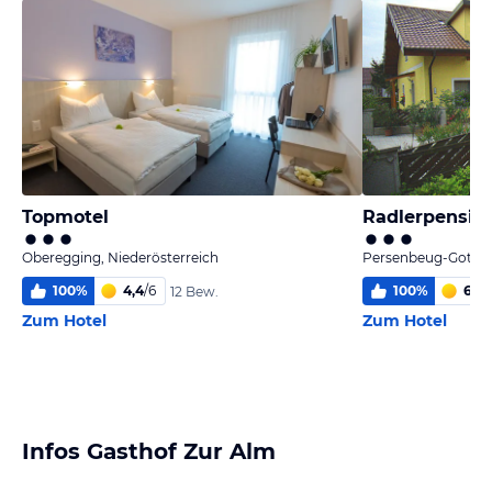
Topmotel
Radlerpensio
Oberegging, Niederösterreich
Persenbeug-Gottsdo
100
%
4,4
/
6
100
%
6,0
/
12 Bew.
Zum Hotel
Zum Hotel
Infos Gasthof Zur Alm