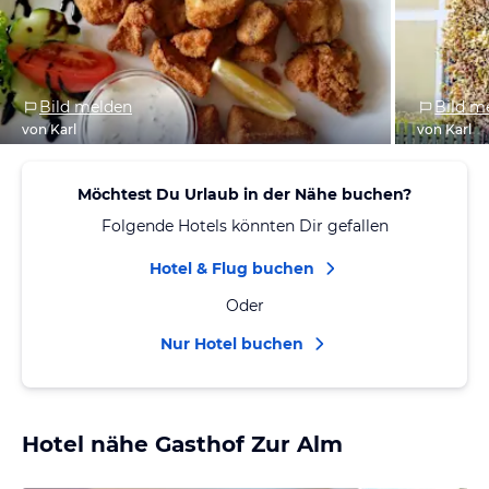
Bild melden
Bild m
von Karl
von Karl
Möchtest Du Urlaub in der Nähe buchen?
Folgende Hotels könnten Dir gefallen
Hotel & Flug buchen
Oder
Nur Hotel buchen
Hotel nähe Gasthof Zur Alm