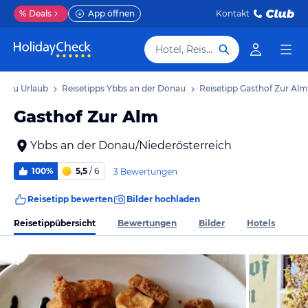
%
Deals
App öffnen
Kontakt
Hotel, Reiseziel
onau Urlaub
Reisetipps Ybbs an der Donau
Reisetipp Gasthof Zur Alm
Gasthof Zur Alm
Ybbs an der Donau/Niederösterreich
100%
5,5
/ 6
3 Bewertungen
Reisetipp bewerten
Bilder hochladen
Reisetippübersicht
Bewertungen
Bilder
Hotels