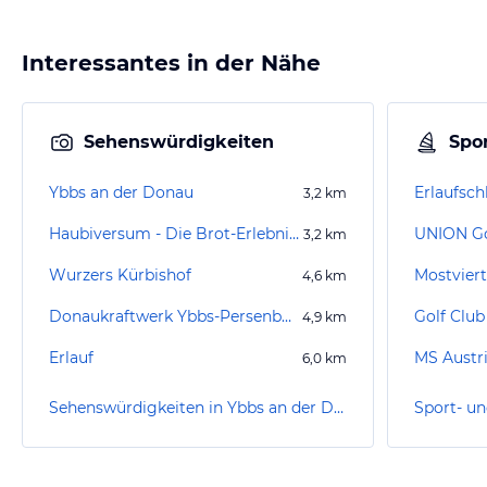
Interessantes in der Nähe
Sehenswürdigkeiten
Spor
Ybbs an der Donau
Erlaufsch
3,2
km
Haubiversum - Die Brot-Erlebniswelt von Haubis
UNION Go
3,2
km
Wurzers Kürbishof
Mostviert
4,6
km
Donaukraftwerk Ybbs-Persenbeug
4,9
km
Erlauf
MS Austr
6,0
km
Sehenswürdigkeiten in Ybbs an der Donau