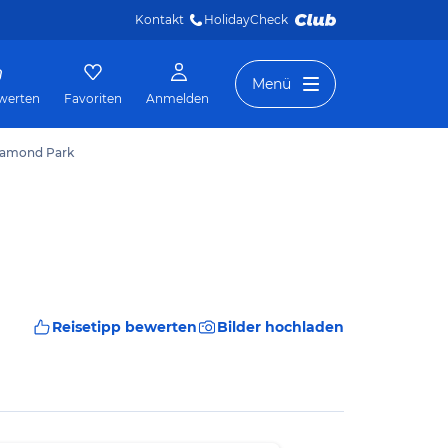
Kontakt
HolidayCheck 
Menü
werten
Favoriten
Anmelden
Diamond Park
Reisetipp bewerten
Bilder hochladen