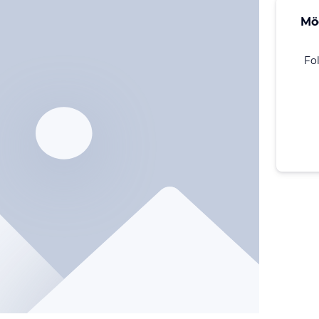
Mö
Fo