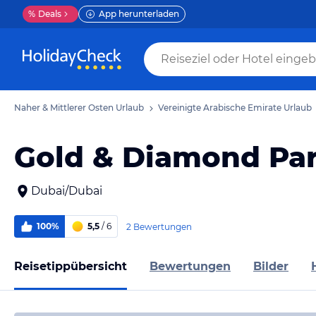
%
Deals
App herunterladen
Naher & Mittlerer Osten Urlaub
Vereinigte Arabische Emirate Urlaub
Gold & Diamond Pa
Dubai/Dubai
100%
5,5
/ 6
2 Bewertungen
Reisetippübersicht
Bewertungen
Bilder