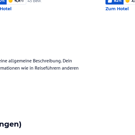
0
%
4,9
/
6
82
%
3,
45 Bew.
Hotel
Zum Hotel
keine allgemeine Beschreibung. Dein
nformationen wie in Reiseführern anderen
ngen)