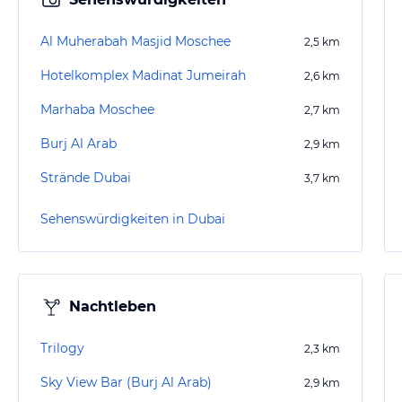
Al Muherabah Masjid Moschee
2,5
km
Hotelkomplex Madinat Jumeirah
2,6
km
Marhaba Moschee
2,7
km
Burj Al Arab
2,9
km
Strände Dubai
3,7
km
Sehenswürdigkeiten in Dubai
Nachtleben
Trilogy
2,3
km
Sky View Bar (Burj Al Arab)
2,9
km