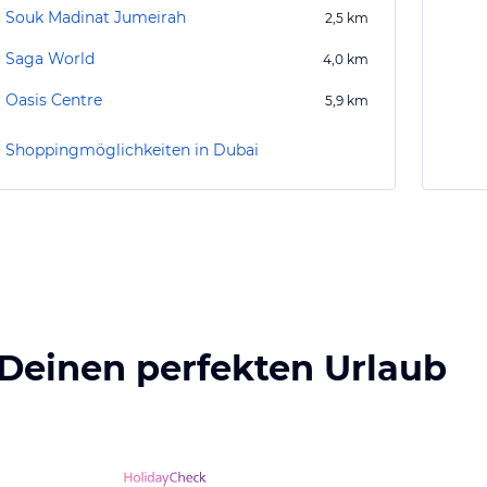
Souk Madinat Jumeirah
2,5
km
Saga World
4,0
km
Oasis Centre
5,9
km
Shoppingmöglichkeiten in Dubai
 Deinen perfekten Urlaub