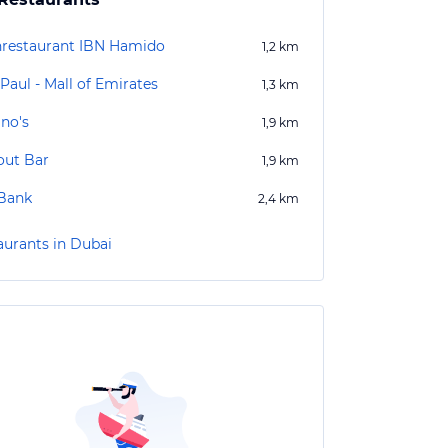
hrestaurant IBN Hamido
1,2
km
Paul - Mall of Emirates
1,3
km
ano's
1,9
km
out Bar
1,9
km
 Bank
2,4
km
aurants in Dubai