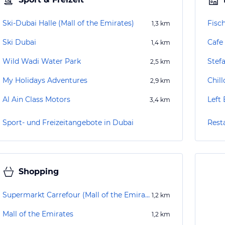
Ski-Dubai Halle (Mall of the Emirates)
Fisc
1,3
km
Ski Dubai
Cafe 
1,4
km
Wild Wadi Water Park
Stef
2,5
km
My Holidays Adventures
Chill
2,9
km
Al Ain Class Motors
Left
3,4
km
Sport- und Freizeitangebote in Dubai
Rest
Shopping
Supermarkt Carrefour (Mall of the Emirates)
1,2
km
Mall of the Emirates
1,2
km