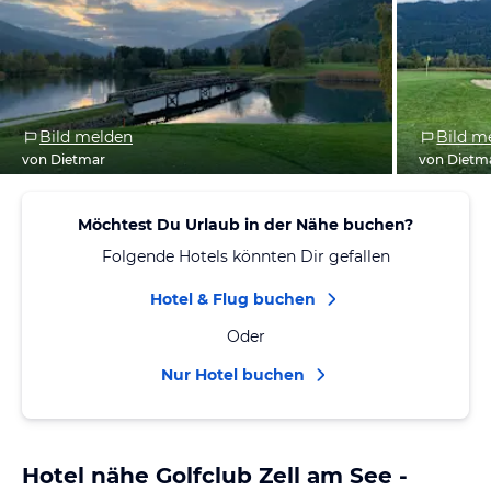
Bild melden
Bild m
von Dietmar
von Dietm
Möchtest Du Urlaub in der Nähe buchen?
Folgende Hotels könnten Dir gefallen
Hotel & Flug buchen
Oder
Nur Hotel buchen
Hotel nähe Golfclub Zell am See -