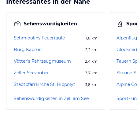
Interessantes in der Nähe
Sehenswürdigkeiten
Spor
Schmidolins Feuertaufe
Alpenflu
1,8
km
Burg Kaprun
Glocknerb
2,2
km
Vötter's Fahrzeugmuseum
Tauern S
2,4
km
Zeller Seezauber
3,7
km
Stadtpfarrkirche St. Hippolyt
Alpine Co
3,8
km
Sehenswürdigkeiten in Zell am See