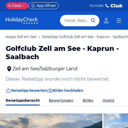
%
Deals
App öffnen
Kontakt
Hotel, Reiseziel
Reisetipps Zell am See
Reisetipp Golfclub Zell am See - Kaprun - Saalbach
Golfclub Zell am See - Kaprun -
Saalbach
Zell am See/Salzburger Land
Dieser Reisetipp wurde noch nicht bewertet.
Reisetipp bewerten
Bilder hochladen
Reisetippübersicht
Bewertungen
Bilder
Hotels