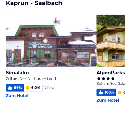
Kaprun - Saalbach
Simalalm
Zell am See, Salzburger Land
Zell am See, Salzbu
99
%
6,0
/
6
3 Bew.
100
%
6,0
/
Zum Hotel
Zum Hotel